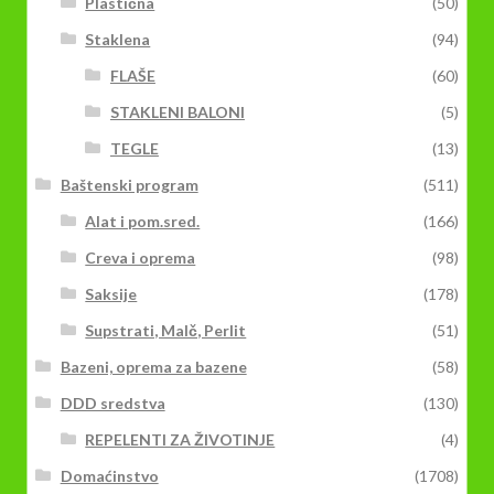
Plastična
(50)
Staklena
(94)
FLAŠE
(60)
STAKLENI BALONI
(5)
TEGLE
(13)
Baštenski program
(511)
Alat i pom.sred.
(166)
Creva i oprema
(98)
Saksije
(178)
Supstrati, Malč, Perlit
(51)
Bazeni, oprema za bazene
(58)
DDD sredstva
(130)
REPELENTI ZA ŽIVOTINJE
(4)
Domaćinstvo
(1708)