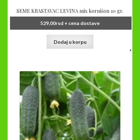
SEME KRASTAVAC LEVINA mix kornišon 10 gr.
529,00
rsd
+ cena dostave
Dodaj u korpu