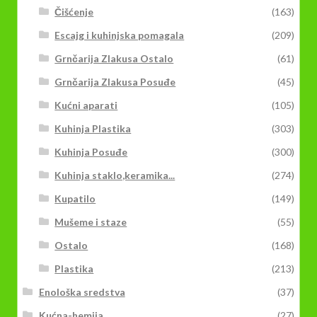
Čišćenje
(163)
Escajg i kuhinjska pomagala
(209)
Grnčarija Zlakusa Ostalo
(61)
Grnčarija Zlakusa Posuđe
(45)
Kućni aparati
(105)
Kuhinja Plastika
(303)
Kuhinja Posuđe
(300)
Kuhinja staklo,keramika...
(274)
Kupatilo
(149)
Mušeme i staze
(55)
Ostalo
(168)
Plastika
(213)
Enološka sredstva
(37)
Kućna-hemija
(27)