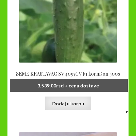
SEME KRASTAVAC SV 4097CV F1 kornišon 500s
3.539,00
rsd
+ cena dostave
Dodaj u korpu