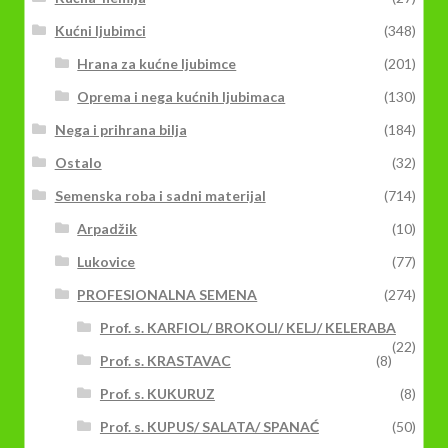
Kućni ljubimci
(348)
Hrana za kućne ljubimce
(201)
Oprema i nega kućnih ljubimaca
(130)
Nega i prihrana bilja
(184)
Ostalo
(32)
Semenska roba i sadni materijal
(714)
Arpadžik
(10)
Lukovice
(77)
PROFESIONALNA SEMENA
(274)
Prof. s. KARFIOL/ BROKOLI/ KELJ/ KELERABA
(22)
Prof. s. KRASTAVAC
(8)
Prof. s. KUKURUZ
(8)
Prof. s. KUPUS/ SALATA/ SPANAĆ
(50)