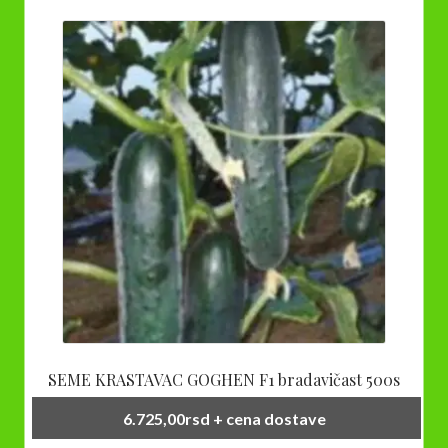
SEME KRASTAVAC GOGHEN F1 bradavičast 500s
6.725,00
rsd
+ cena dostave