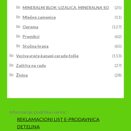
MINERALNI BLOK-LIZALICA, MINERALNA SO
(25)
Mlečne zamenice
(11)
Oprema
(127)
Premiksi
(62)
Stočna hrana
(65)
Veziva,vreće,kanapi,cerade,folije
(113)
Zaštita na radu
(27)
Živina
(28)
Informacije, podrška i servis:
REKLAMACIONI LIST E-PRODAVNICA
DETELINA