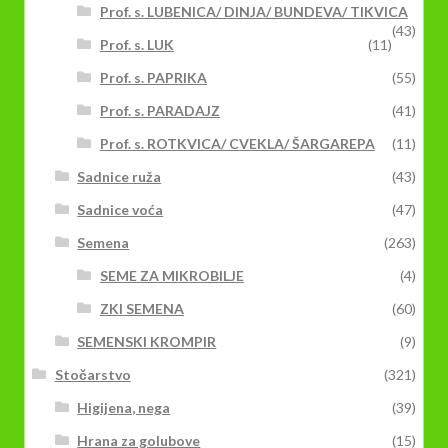
Prof. s. LUBENICA/ DINJA/ BUNDEVA/ TIKVICA
(43)
Prof. s. LUK
(11)
Prof. s. PAPRIKA
(55)
Prof. s. PARADAJZ
(41)
Prof. s. ROTKVICA/ CVEKLA/ ŠARGAREPA
(11)
Sadnice ruža
(43)
Sadnice voća
(47)
Semena
(263)
SEME ZA MIKROBILJE
(4)
ZKI SEMENA
(60)
SEMENSKI KROMPIR
(9)
Stočarstvo
(321)
Higijena, nega
(39)
Hrana za golubove
(15)