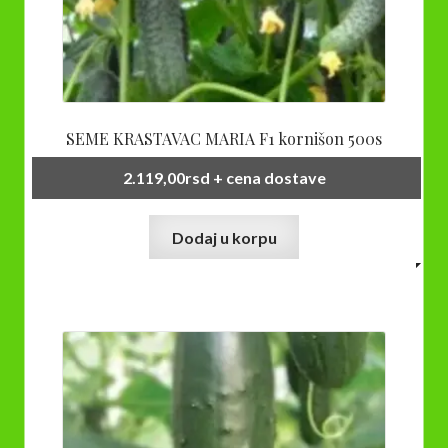
SEME KRASTAVAC MARIA F1 kornišon 500s
2.119,00
rsd
+ cena dostave
Dodaj u korpu