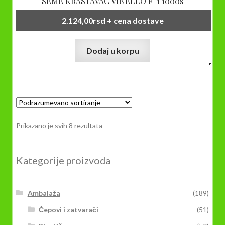
SEME KRASTAVAC VINELLO F-1 1000s
2.124,00
rsd
+ cena dostave
Dodaj u korpu
Prikazano je svih 8 rezultata
Kategorije proizvoda
Ambalaža
(189)
Čepovi i zatvarači
(51)