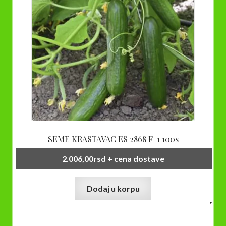
SEME KRASTAVAC ES 2868 F-1 100s
2.006,00
rsd
+ cena dostave
Dodaj u korpu