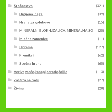
Stočarstvo
(321)
Higijena, nega
(39)
Hrana za golubove
(15)
MINERALNI BLOK-LIZALICA, MINERALNA SO
(25)
Mlečne zamenice
(11)
Oprema
(127)
Premiksi
(62)
Stočna hrana
(65)
Veziva,vreće,kanapi,cerade,folije
(113)
Zaštita na radu
(27)
Živina
(28)