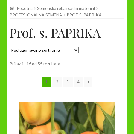
Prodavnica
Početna
Semenska roba i sadni materijal
PROFESIONALNA SEMENA
PROF. S. PAPRIKA
Prof. s. PAPRIKA
Prikaz 1–16 od 55 rezultata
1
2
3
4