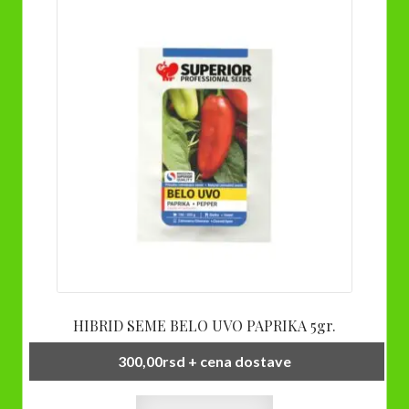
Opcije
mogu
biti
izabrane
na
stranici
proizvoda.
HIBRID SEME BELO UVO PAPRIKA 5gr.
300,00
rsd
+ cena dostave