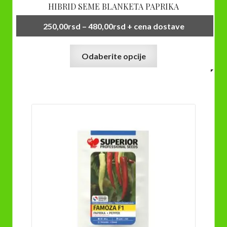
HIBRID SEME BLANKETA PAPRIKA
Raspon
250,00
rsd
–
480,00
rsd
+ cena dostave
cena:
Ovaj
od
Odaberite opcije
proizvod
250,00rsd
ima
do
više
480,00rsd
varijanti.
Opcije
mogu
biti
izabrane
na
stranici
proizvoda.