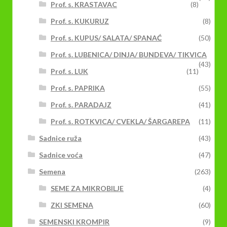
Prof. s. KRASTAVAC
(8)
Prof. s. KUKURUZ
(8)
Prof. s. KUPUS/ SALATA/ SPANAĆ
(50)
Prof. s. LUBENICA/ DINJA/ BUNDEVA/ TIKVICA
(43)
Prof. s. LUK
(11)
Prof. s. PAPRIKA
(55)
Prof. s. PARADAJZ
(41)
Prof. s. ROTKVICA/ CVEKLA/ ŠARGAREPA
(11)
Sadnice ruža
(43)
Sadnice voća
(47)
Semena
(263)
SEME ZA MIKROBILJE
(4)
ZKI SEMENA
(60)
SEMENSKI KROMPIR
(9)