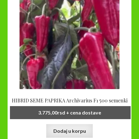
mogu
biti
izabrane
na
stranici
proizvoda.
HIBRID SEME PAPRIKA Archivarius F1 500 semenki
3.775,00
rsd
+ cena dostave
Dodaj u korpu