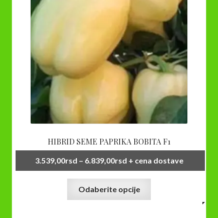
biti
izabrane
na
stranici
proizvoda.
HIBRID SEME PAPRIKA BOBITA F1
Raspon
3.539,00
rsd
–
6.839,00
rsd
+ cena dostave
cena:
Ovaj
od
Odaberite opcije
proizvod
3.539,00rsd
ima
do