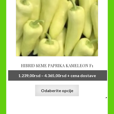
na
stranici
proizvoda.
HIBRID SEME PAPRIKA KAMELEON F1
Raspon
1.239,00
rsd
–
4.365,00
rsd
+ cena dostave
cena:
Ovaj
od
Odaberite opcije
proizvod
1.239,00rsd
ima
do
više
4.365,00rsd
varijanti.