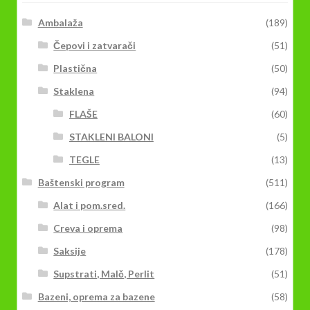
Ambalaža
(189)
Čepovi i zatvarači
(51)
Plastična
(50)
Staklena
(94)
FLAŠE
(60)
STAKLENI BALONI
(5)
TEGLE
(13)
Baštenski program
(511)
Alat i pom.sred.
(166)
Creva i oprema
(98)
Saksije
(178)
Supstrati, Malč, Perlit
(51)
Bazeni, oprema za bazene
(58)