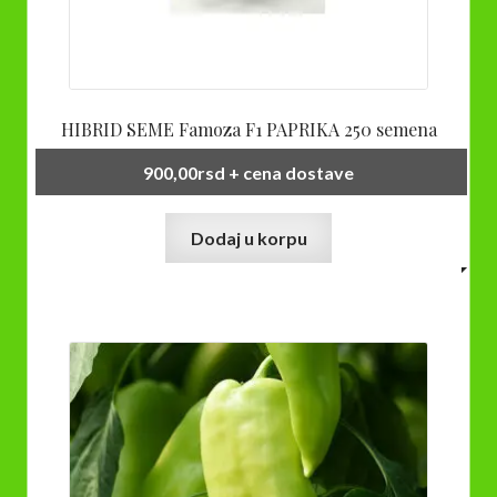
HIBRID SEME Famoza F1 PAPRIKA 250 semena
900,00
rsd
+ cena dostave
Dodaj u korpu