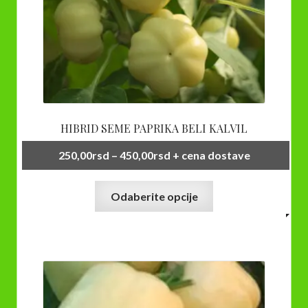
HIBRID SEME PAPRIKA BELI KALVIL
Raspon
250,00
rsd
–
450,00
rsd
+ cena dostave
cena:
Ovaj
od
Odaberite opcije
proizvod
250,00rsd
ima
do
više
450,00rsd
varijanti.
Opcije
mogu