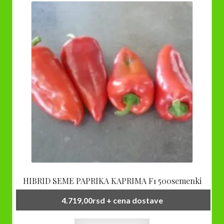
Opcije
mogu
biti
izabrane
na
stranici
proizvoda.
HIBRID SEME PAPRIKA KAPRIMA F1 500semenki
4.719,00
rsd
+ cena dostave