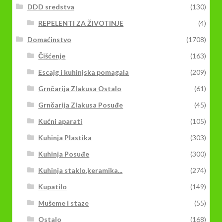
DDD sredstva
(130)
REPELENTI ZA ŽIVOTINJE
(4)
Domaćinstvo
(1708)
Čišćenje
(163)
Escajg i kuhinjska pomagala
(209)
Grnčarija Zlakusa Ostalo
(61)
Grnčarija Zlakusa Posuđe
(45)
Kućni aparati
(105)
Kuhinja Plastika
(303)
Kuhinja Posuđe
(300)
Kuhinja staklo,keramika...
(274)
Kupatilo
(149)
Mušeme i staze
(55)
Ostalo
(168)