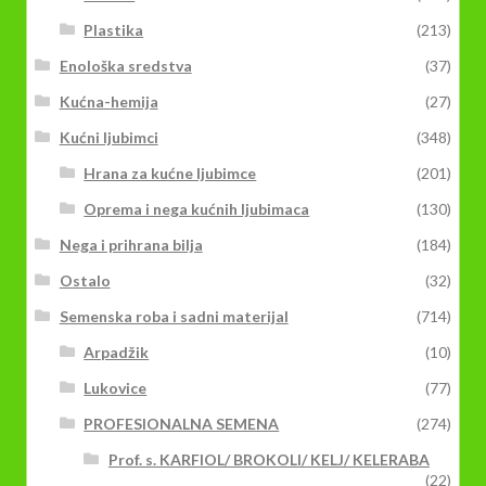
Plastika
(213)
Enološka sredstva
(37)
Kućna-hemija
(27)
Kućni ljubimci
(348)
Hrana za kućne ljubimce
(201)
Oprema i nega kućnih ljubimaca
(130)
Nega i prihrana bilja
(184)
Ostalo
(32)
Semenska roba i sadni materijal
(714)
Arpadžik
(10)
Lukovice
(77)
PROFESIONALNA SEMENA
(274)
Prof. s. KARFIOL/ BROKOLI/ KELJ/ KELERABA
(22)