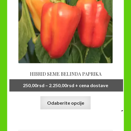
HIBRID SEME BELINDA PAPRIKA
Raspon
250,00
rsd
–
2.250,00
rsd
+ cena dostave
cena:
Ovaj
od
Odaberite opcije
proizvod
250,00rsd
ima
do
više
2.250,00rsd
varijanti.