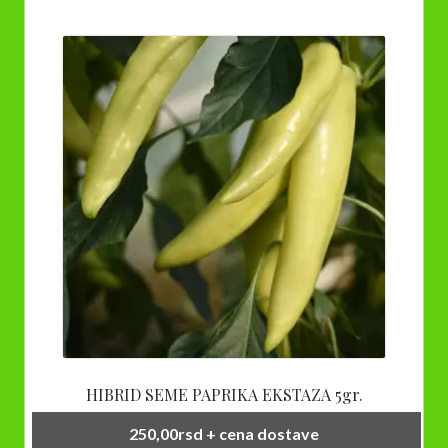
više
6.839,00rsd
varijanti.
Opcije
mogu
biti
izabrane
na
stranici
proizvoda.
HIBRID SEME PAPRIKA EKSTAZA 5gr.
250,00
rsd
+ cena dostave