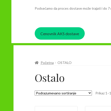
Podsećamo da proces dostave može trajati i do 7 
Cenovnik AKS dostave
Početna
OSTALO
Ostalo
Prikaz 1–1