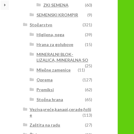
Opcije
ZKI SEMENA
(60)
mogu
biti
SEMENSKI KROMPIR
(9)
izabrane
Stočarstvo
(321)
na
stranici
Higijena, nega
(39)
proizvoda.
Hrana za golubove
(15)
MINERALNI BLOK-
LIZALICA, MINERALNA SO
(25)
Mlečne zamenice
(11)
Oprema
(127)
Premiksi
(62)
Stočna hrana
(65)
Veziva,vreće,kanapi,cerade,folij
e
(113)
Zaštita na radu
(27)