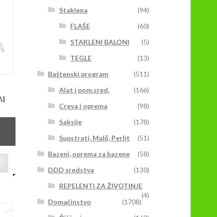
Staklena
(94)
FLAŠE
(60)
STAKLENI BALONI
(5)
TEGLE
(13)
Baštenski program
(511)
Alat i pom.sred.
(166)
 M
Creva i oprema
(98)
Saksije
(178)
Supstrati, Malč, Perlit
(51)
Bazeni, oprema za bazene
(58)
Ovaj
proizvod
DDD sredstva
(130)
ima
REPELENTI ZA ŽIVOTINJE
više
(4)
varijanti.
Domaćinstvo
(1708)
Opcije