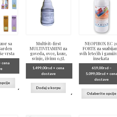
biti
izabrane
na
stranici
proizvoda.
uzor sa
Multivit-first
NEOPIROX EC 2
Garden
MULTIVITAMINI za
FORTE za suzbijan
še vrsta
goveda, ovce, koze,
svih letećih i gamiž
svinje, živinu 0,5L
insekata
 cena
1.499,00
rsd
+ cena
619,00
rsd
–
ve
Raspo
dostave
5.099,00
rsd
+ cen
cena:
dostave
Ovaj
opcije
od
proizvod
Dodaj u korpu
619,00
ima
Odaberite opcije
do
više
5.099,
varijanti.
Opcije
mogu