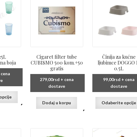
25L
Cigaret filter tube
Činija za kućne
na boja
CUBISMO 500 kom.+50
ljubimce DOGGO
gratis
0.5L
 cena
279,00
rsd
+ cena
99,00
rsd
+ cena
ve
dostave
dostave
Ovaj
opcije
proizvod
Dodaj u korpu
Odaberite opcije
ima
više
varijanti.
Opcije
mogu