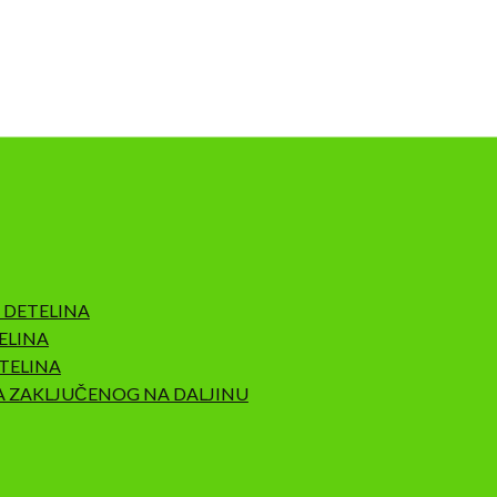
 DETELINA
ELINA
TELINA
A ZAKLJUČENOG NA DALJINU