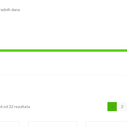
radnih dana
6 od 32 rezultata
1
2