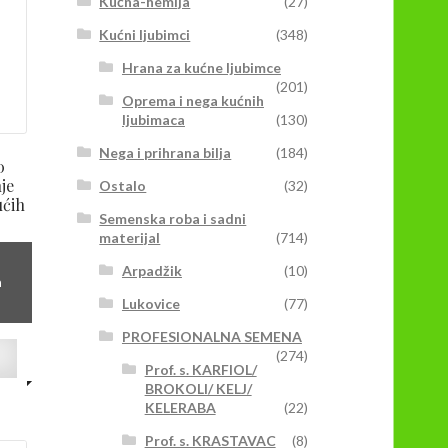
mogu
Kućna-hemija
(27)
biti
Kućni ljubimci
(348)
izabrane
na
Hrana za kućne ljubimce
(201)
stranici
Oprema i nega kućnih
proizvoda.
ljubimaca
(130)
Nega i prihrana bilja
(184)
0
je
Ostalo
(32)
ućih
Semenska roba i sadni
materijal
(714)
Arpadžik
(10)
n
a
Lukovice
(77)
PROFESIONALNA SEMENA
rsd
Ovaj
(274)
Prof. s. KARFIOL/
proizvod
BROKOLI/ KELJ/
00rsd
ima
KELERABA
(22)
više
varijanti.
Prof. s. KRASTAVAC
(8)