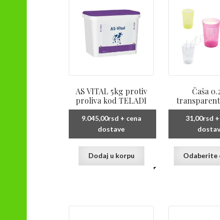
AS VITAL 5kg protiv
Čaša 0.
proliva kod TELADI
transparent
9.045,00
rsd
+ cena
31,00
rsd
+
dostave
dosta
Dodaj u korpu
Odaberite 