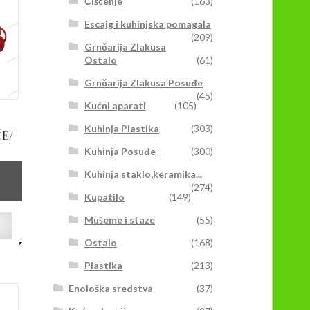
Čišćenje
(163)
mogu
biti
Escajg i kuhinjska pomagala
(209)
izabrane
Grnčarija Zlakusa
na
Ostalo
(61)
stranici
Grnčarija Zlakusa Posuđe
proizvoda.
(45)
Kućni aparati
(105)
Kuhinja Plastika
(303)
ČE/
Kuhinja Posuđe
(300)
Kuhinja staklo,keramika...
(274)
Kupatilo
(149)
Ovaj
Mušeme i staze
(55)
proizvod
Ostalo
(168)
ima
više
Plastika
(213)
varijanti.
Enološka sredstva
(37)
Opcije