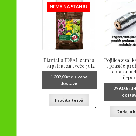
NEMA NA STANJU
Plantella IDEAL zemlja
Pojilica sisaljk
– supstrat za cveće 50L.
i prasiće pr
cola sa me
čepo
1.209,00
rsd
+ cena
dostave
299,00
rsd
+
dosta
Pročitajte još
Dodaj u 