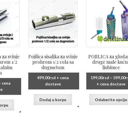
biti
izabrane
na
stranici
proizvoda.
a za svinje
Pojilica sisaljka za svinje
POJILICA za glodar
ohrom 1/2
prohrom 1/2 cola sa
druge male kućn
talnim
dugmetom
ljubimce
m
499,00
rsd
+ cena
199,00
rsd
–
599,00
r
 cena
dostave
+ cena dostave
ve
Dodaj u korpu
Odaberite opcije
korpu