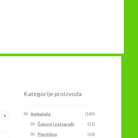
Kategorije proizvoda
Ambalaža
(189)
Čepovi i zatvarači
(51)
Plastična
(50)