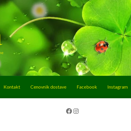
a
ne
Kontakt
Cenovnik dostave
Facebook
Instagram
g
O nama
Korpa
Plaćanje
Prodavnica
Facebook
Instagram