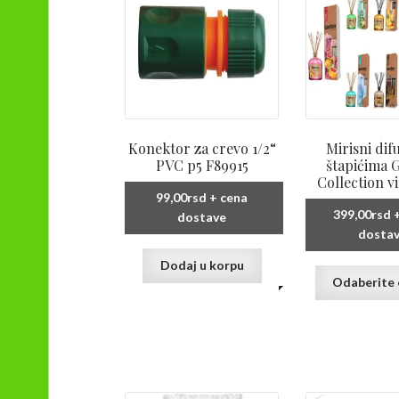
izabrane
na
stranici
proizvoda.
Konektor za crevo 1/2“
Mirisni dif
PVC p5 F89915
štapićima 
Collection vi
99,00
rsd
+ cena
399,00
rsd
+
dostave
dosta
Dodaj u korpu
Odaberite 