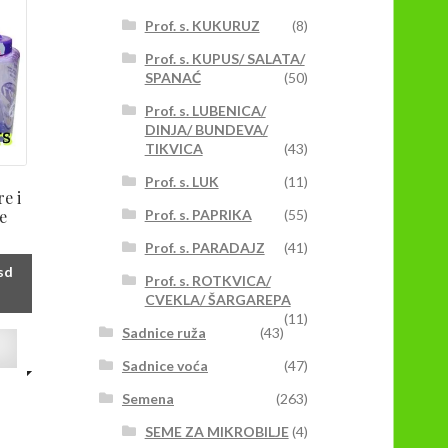
Opcije
Prof. s. KUKURUZ
(8)
mogu
biti
Prof. s. KUPUS/ SALATA/
izabrane
SPANAĆ
(50)
na
Prof. s. LUBENICA/
stranici
DINJA/ BUNDEVA/
proizvoda.
TIKVICA
(43)
Prof. s. LUK
(11)
e i
Prof. s. PAPRIKA
(55)
e
Prof. s. PARADAJZ
(41)
Raspon
sd
Prof. s. ROTKVICA/
cena:
CVEKLA/ ŠARGAREPA
od
(11)
Sadnice ruža
(43)
199,00rsd
Ovaj
do
proizvod
Sadnice voća
(47)
599,00rsd
ima
Semena
(263)
više
varijanti.
SEME ZA MIKROBILJE
(4)