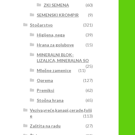
ZKI SEMENA
(60)
SEMENSKI KROMPIR
(9)
Stočarstvo
(321)
Higijena, nega
(39)
Hrana za golubove
(15)
MINERALNI BLOK-
LIZALICA, MINERALNA SO
(25)
Mlečne zamenice
(11)
Oprema
(127)
Premiksi
(62)
Stočna hrana
(65)
Veziva,vreće,kanapi,cerade,folij
e
(113)
Zaštita na radu
(27)