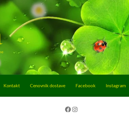
a
ne
Kontakt
Cenovnik dostave
Facebook
Instagram
g
O nama
Korpa
Plaćanje
Prodavnica
Facebook
Instagram