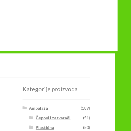
Kategorije proizvoda
Ambalaža
(189)
Čepovi i zatvarači
(51)
Plastična
(50)