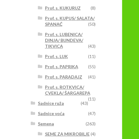
a
Prof. s. KUKURUZ
(8)
tranici
Prof. s. KUPUS/ SALATA/
roizvoda.
SPANAĆ
(50)
Prof. s. LUBENICA/
DINJA/ BUNDEVA/
TIKVICA
(43)
Prof. s. LUK
(11)
Prof. s. PAPRIKA
(55)
Prof. s. PARADAJZ
(41)
Prof. s. ROTKVICA/
CVEKLA/ ŠARGAREPA
(11)
Sadnice ruža
(43)
Sadnice voća
(47)
Semena
(263)
SEME ZA MIKROBILJE
(4)