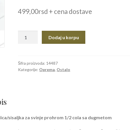
499,00
rsd
+ cena dostave
Pojilica
Dodaj u korpu
sisaljka
za
svinje
prohrom
Šifra proizvoda:
14487
Kategorije:
Oprema
,
Ostalo
1/2
cola
sa
dugmetom
količina
is
lica/sisaljka za svinje prohrom 1/2 cola sa dugmetom