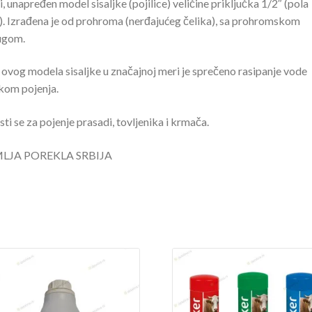
, unapređen model sisaljke (pojilice) veličine priključka 1/2″ (pola
). Izrađena je od prohroma (nerđajućeg čelika), sa prohromskom
ugom.
ovog modela sisaljke u značajnoj meri je sprečeno rasipanje vode
ikom pojenja.
sti se za pojenje prasadi, tovljenika i krmača.
LJA POREKLA SRBIJA