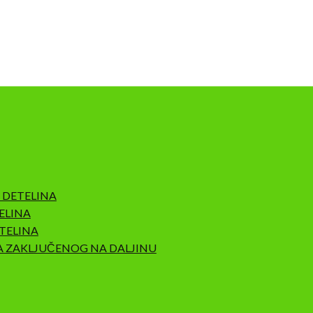
 DETELINA
ELINA
TELINA
A ZAKLJUČENOG NA DALJINU