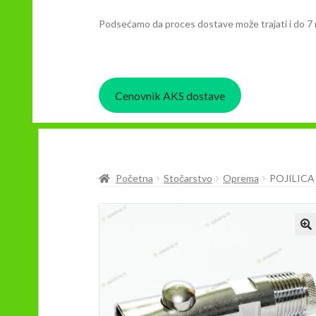
Podsećamo da proces dostave može trajati i do 7 
Cenovnik AKS dostave
Početna
Stočarstvo
Oprema
POJILICA