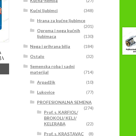
Kućna-hemija
(27)
Kućni ljubimci
(348)
Hrana za kućne ljubimce
(201)
Oprema i nega kućnih
ljubimaca
(130)
Nega i prihrana bilja
(184)
A
Ostalo
(32)
JA
Semenska roba i sadni
materijal
(714)
Arpadžik
(10)
vaj
roizvod
Lukovice
(77)
ma
PROFESIONALNA SEMENA
iše
(274)
arijanti.
Prof. s. KARFIOL/
pcije
BROKOLI/ KELJ/
ogu
KELERABA
(22)
iti
Prof. s. KRASTAVAC
(8)
zabrane