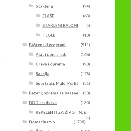
Staklena
(94)
FLAŠE
(60)
STAKLENI BALONI
(5)
TEGLE
(13)
Baštenski program
(511)
Alat i pom.sred.
(166)
Creva i oprema
(98)
Saksije
(178)
Supstrati, Malč, Perlit
(51)
Bazeni, oprema za bazene
(58)
DDD sredstva
(130)
REPELENTI ZA ŽIVOTINJE
(4)
Domaćinstvo
(1708)