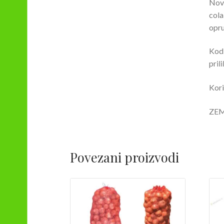
Novi
cola
opr
Kod 
pril
Kori
ZEM
Povezani proizvodi