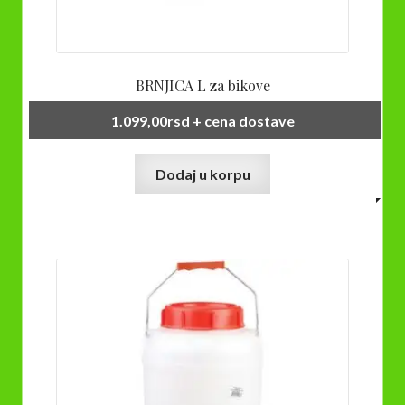
BRNJICA L za bikove
1.099,00
rsd
+ cena dostave
Dodaj u korpu