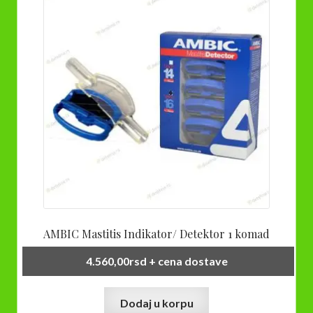
AMBIC Mastitis Indikator/ Detektor 1 komad
4.560,00
rsd
+ cena dostave
Dodaj u korpu