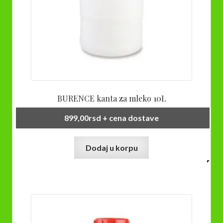
BURENCE kanta za mleko 10L
899,00
rsd
+ cena dostave
Dodaj u korpu