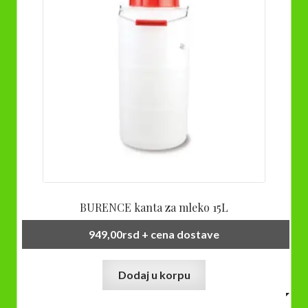
BURENCE kanta za mleko 15L
949,00
rsd
+ cena dostave
Dodaj u korpu