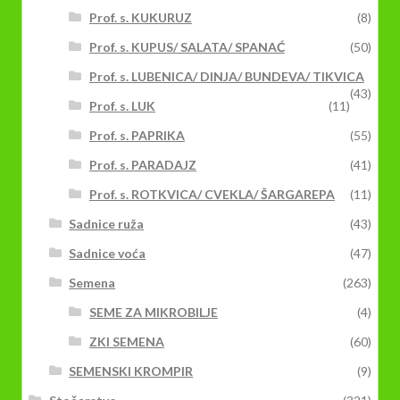
Prof. s. KUKURUZ
(8)
Prof. s. KUPUS/ SALATA/ SPANAĆ
(50)
Prof. s. LUBENICA/ DINJA/ BUNDEVA/ TIKVICA
(43)
Prof. s. LUK
(11)
Prof. s. PAPRIKA
(55)
Prof. s. PARADAJZ
(41)
Prof. s. ROTKVICA/ CVEKLA/ ŠARGAREPA
(11)
Sadnice ruža
(43)
Sadnice voća
(47)
Semena
(263)
SEME ZA MIKROBILJE
(4)
ZKI SEMENA
(60)
SEMENSKI KROMPIR
(9)