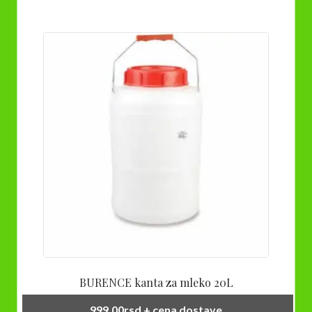
BURENCE kanta za mleko 20L
999,00
rsd
+ cena dostave