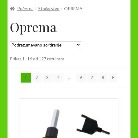
Prodavnica
Početna
Stočarstvo
OPREMA
Oprema
Prikaz 1–16 od 127 rezultata
1
2
3
4
…
6
7
8