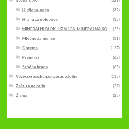
Stočarstvo
(321)
Higijena, nega
(39)
Hrana za golubove
(15)
MINERALNI BLOK-LIZALICA, MINERALNA SO
(25)
Mlečne zamenice
(11)
Oprema
(127)
Premiksi
(62)
Stočna hrana
(65)
Veziva,vreće,kanapi,cerade,folije
(113)
Zaštita na radu
(27)
Živina
(28)