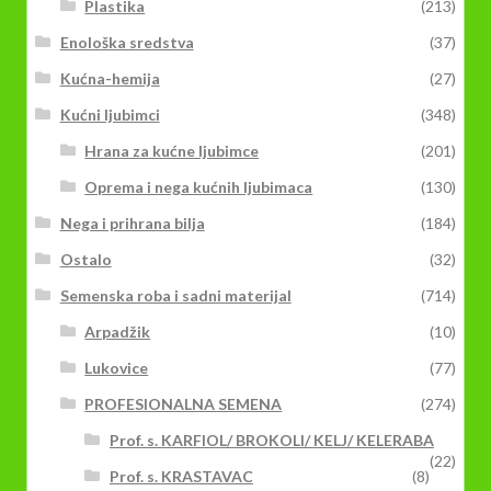
Plastika
(213)
Enološka sredstva
(37)
Kućna-hemija
(27)
Kućni ljubimci
(348)
Hrana za kućne ljubimce
(201)
Oprema i nega kućnih ljubimaca
(130)
Nega i prihrana bilja
(184)
Ostalo
(32)
Semenska roba i sadni materijal
(714)
Arpadžik
(10)
Lukovice
(77)
PROFESIONALNA SEMENA
(274)
Prof. s. KARFIOL/ BROKOLI/ KELJ/ KELERABA
(22)
Prof. s. KRASTAVAC
(8)