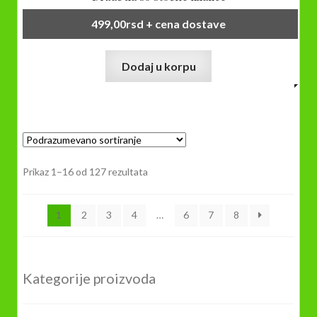
499,00
rsd
+ cena dostave
Dodaj u korpu
Prikaz 1–16 od 127 rezultata
1
2
3
4
…
6
7
8
Kategorije proizvoda