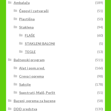
Ambalaža
(189)
Čepovi i zatvarači
(51)
Plastična
(50)
Staklena
(94)
FLAŠE
(60)
STAKLENI BALONI
(5)
TEGLE
(13)
Baštenski program
(511)
Alat i pom.sred.
(166)
Creva i oprema
(98)
Saksije
(178)
Supstrati, Malč, Perlit
(51)
Bazeni, oprema za bazene
(58)
DDD sredstva
(130)