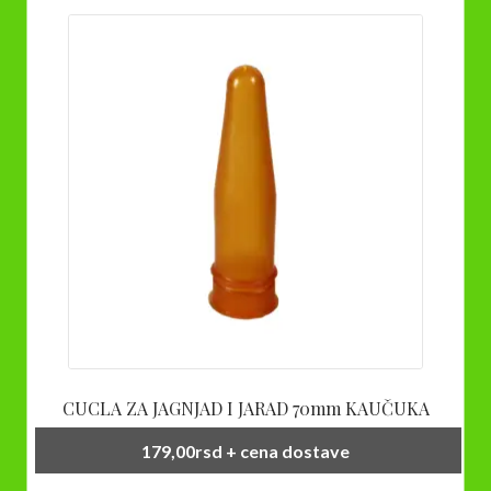
CUCLA ZA JAGNJAD I JARAD 70mm KAUČUKA
179,00
rsd
+ cena dostave