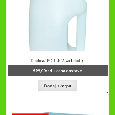
Dojilica/ POJILICA za telad 3l
599,00
rsd
+ cena dostave
Dodaj u korpu