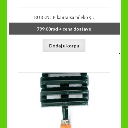
BURENCE kanta za mleko 5L
799,00
rsd
+ cena dostave
Dodaj u korpu