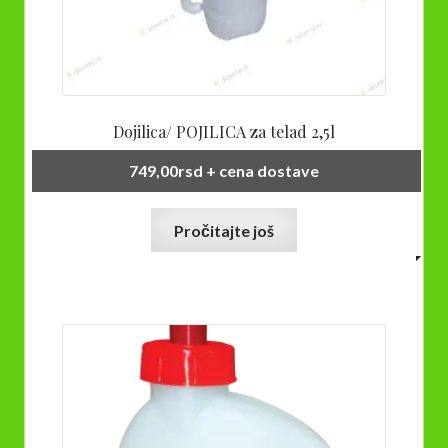
Dojilica/ POJILICA za telad 2,5l
749,00
rsd
+ cena dostave
Pročitajte još