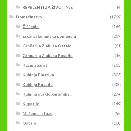
REPELENTI ZA ŽIVOTINJE
(4)
Domaćinstvo
(1709)
Čišćenje
(164)
Escajg i kuhinjska pomagala
(209)
Grnčarija Zlakusa Ostalo
(61)
Grnčarija Zlakusa Posuđe
(45)
Kućni aparati
(105)
Kuhinja Plastika
(303)
Kuhinja Posuđe
(300)
Kuhinja staklo,keramika...
(274)
Kupatilo
(149)
Mušeme i staze
(55)
Ostalo
(168)