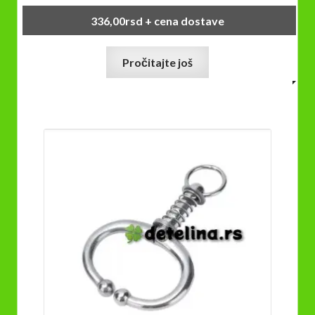
336,00
rsd
+ cena dostave
Pročitajte još