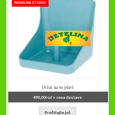
NEMA NA STANJU
Držač za so plavi
490,00
rsd
+ cena dostave
Pročitajte još