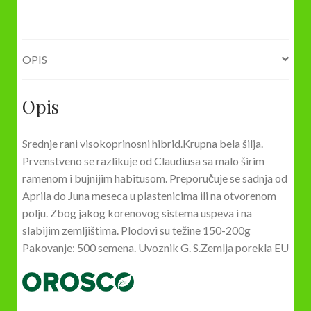
količina
OPIS
Opis
Srednje rani visokoprinosni hibrid.Krupna bela šilja.
Prvenstveno se razlikuje od Claudiusa sa malo širim
ramenom i bujnijim habitusom. Preporučuje se sadnja od
Aprila do Juna meseca u plastenicima ili na otvorenom
polju. Zbog jakog korenovog sistema uspeva i na
slabijim zemljištima. Plodovi su težine 150-200g
Pakovanje: 500 semena. Uvoznik G. S.Zemlja porekla EU