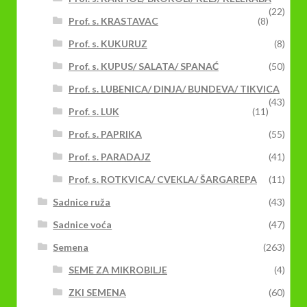
(22)
Prof. s. KRASTAVAC
(8)
Prof. s. KUKURUZ
(8)
Prof. s. KUPUS/ SALATA/ SPANAĆ
(50)
Prof. s. LUBENICA/ DINJA/ BUNDEVA/ TIKVICA
(43)
Prof. s. LUK
(11)
Prof. s. PAPRIKA
(55)
Prof. s. PARADAJZ
(41)
Prof. s. ROTKVICA/ CVEKLA/ ŠARGAREPA
(11)
Sadnice ruža
(43)
Sadnice voća
(47)
Semena
(263)
SEME ZA MIKROBILJE
(4)
ZKI SEMENA
(60)