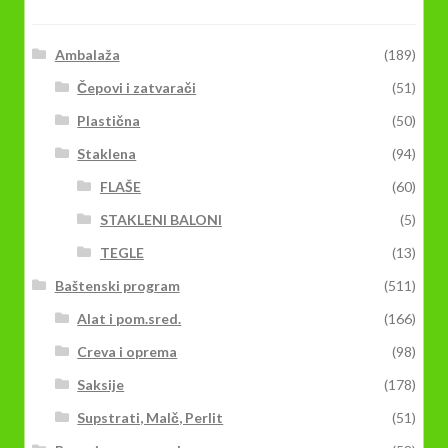
biti
izabrane
na
Ambalaža
(189)
stranici
Čepovi i zatvarači
(51)
proizvoda.
Plastična
(50)
Staklena
(94)
FLAŠE
(60)
STAKLENI BALONI
(5)
TEGLE
(13)
Baštenski program
(511)
Alat i pom.sred.
(166)
Creva i oprema
(98)
Saksije
(178)
Supstrati, Malč, Perlit
(51)