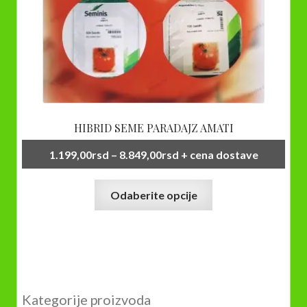
HIBRID SEME PARADAJZ AMATI
Raspon
1.199,00
rsd
–
8.849,00
rsd
+ cena dostave
cena:
Ovaj
od
Odaberite opcije
proizvod
1.199,00rsd
ima
do
više
8.849,00rsd
varijanti.
Opcije
mogu
Kategorije proizvoda