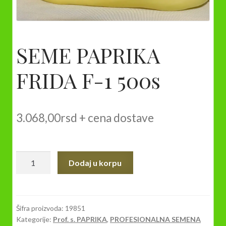
SEME PAPRIKA
FRIDA F-1 500s
3.068,00
rsd
+ cena dostave
SEME
Dodaj u korpu
PAPRIKA
FRIDA
F-
1
Šifra proizvoda:
19851
Kategorije:
Prof. s. PAPRIKA
,
PROFESIONALNA SEMENA
500s