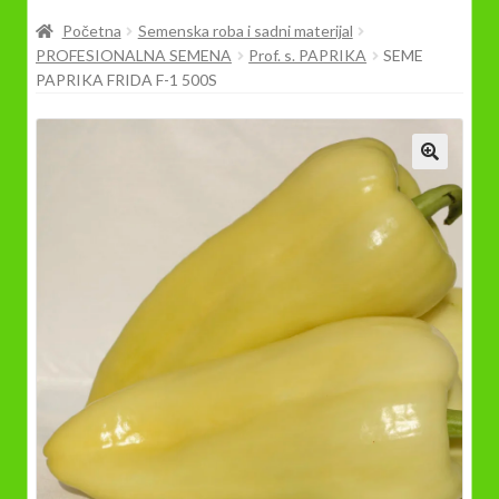
Prodavnica
Početna
Semenska roba i sadni materijal
PROFESIONALNA SEMENA
Prof. s. PAPRIKA
SEME
PAPRIKA FRIDA F-1 500S