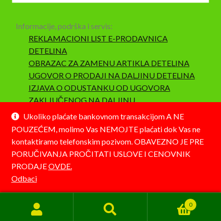
Informacije, podrška i servis:
REKLAMACIONI LIST E-PRODAVNICA
DETELINA
OBRAZAC ZA ZAMENU ARTIKLA DETELINA
UGOVOR O PRODAJI NA DALJINU DETELINA
IZJAVA O ODUSTANKU OD UGOVORA
ZAKLJUČENOG NA DALJINU
SAOBRAZNOST I REKLAMACIJA
Ukoliko plaćate bankovnom transakcijom A NE
POUZEĆEM, molimo Vas NEMOJTE plaćati dok Vas ne
kontaktiramo telefonskim pozivom. OBAVEZNO JE PRE
PORUČIVANJA PROČITATI USLOVE I CENOVNIK
PRODAJE
OVDE.
© Detelina 2026
Odbaci
Napravljeno pomoću WooCommerce-a
.
0
Pretraga
Pretraži