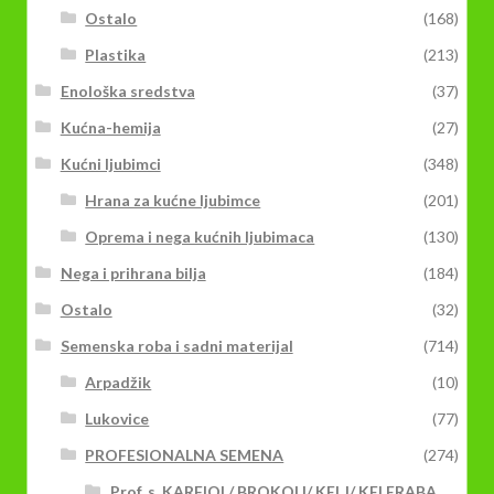
Ostalo
(168)
Plastika
(213)
Enološka sredstva
(37)
Kućna-hemija
(27)
Kućni ljubimci
(348)
Hrana za kućne ljubimce
(201)
Oprema i nega kućnih ljubimaca
(130)
Nega i prihrana bilja
(184)
Ostalo
(32)
Semenska roba i sadni materijal
(714)
Arpadžik
(10)
Lukovice
(77)
PROFESIONALNA SEMENA
(274)
Prof. s. KARFIOL/ BROKOLI/ KELJ/ KELERABA