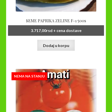
SEME PAPRIKA ZELINE F-1 500s
3.717,00
rsd
+ cena dostave
Dodaj u korpu
NEMA NA STANJU