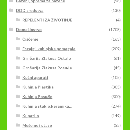
Bazeni, oprema za bazene
(58)
DDD sredstva
(130)
REPELENTI ZA ŽIVOTINJE
(4)
Domaćinstvo
(1708)
Čišćenje
(163)
Escajg i kuhinjska pomagala
(209)
Grnčarija Zlakusa Ostalo
(61)
Grnčarija Zlakusa Posuđe
(45)
Kućni aparati
(105)
Kuhinja Plastika
(303)
Kuhinja Posuđe
(300)
Kuhinja staklo,keramika...
(274)
Kupatilo
(149)
Mušeme i staze
(55)