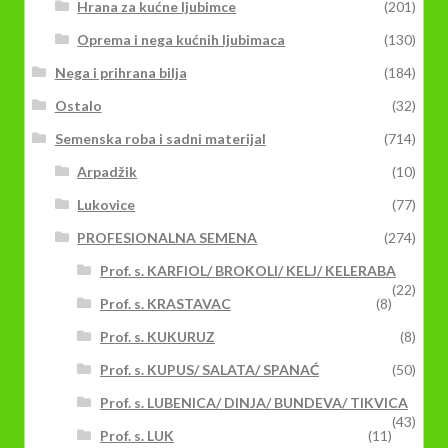
Hrana za kućne ljubimce
(201)
Oprema i nega kućnih ljubimaca
(130)
Nega i prihrana bilja
(184)
Ostalo
(32)
Semenska roba i sadni materijal
(714)
Arpadžik
(10)
Lukovice
(77)
PROFESIONALNA SEMENA
(274)
Prof. s. KARFIOL/ BROKOLI/ KELJ/ KELERABA
(22)
Prof. s. KRASTAVAC
(8)
Prof. s. KUKURUZ
(8)
Prof. s. KUPUS/ SALATA/ SPANAĆ
(50)
Prof. s. LUBENICA/ DINJA/ BUNDEVA/ TIKVICA
(43)
Prof. s. LUK
(11)