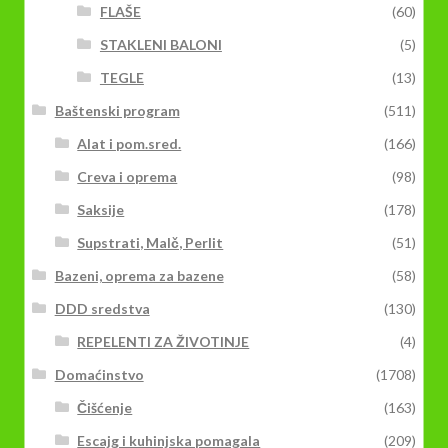
FLAŠE
(60)
STAKLENI BALONI
(5)
TEGLE
(13)
Baštenski program
(511)
Alat i pom.sred.
(166)
Creva i oprema
(98)
Saksije
(178)
Supstrati, Malč, Perlit
(51)
Bazeni, oprema za bazene
(58)
DDD sredstva
(130)
REPELENTI ZA ŽIVOTINJE
(4)
Domaćinstvo
(1708)
Čišćenje
(163)
Escajg i kuhinjska pomagala
(209)