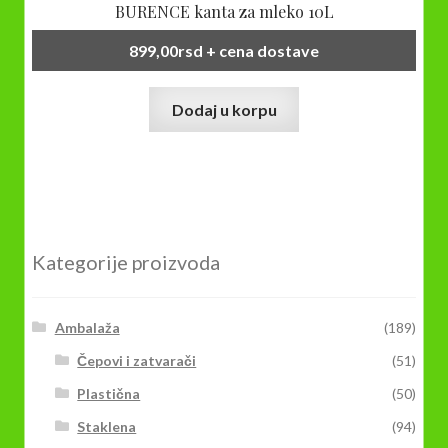
BURENCE kanta za mleko 10L
899,00
rsd
+ cena dostave
Dodaj u korpu
Kategorije proizvoda
Ambalaža
(189)
Čepovi i zatvarači
(51)
Plastična
(50)
Staklena
(94)