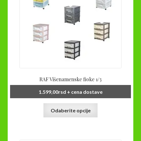
RAF Višenamenske fioke 1/3
1.599,00
rsd
+ cena dostave
Ovaj
Odaberite opcije
proizvod
ima
više
varijanti.