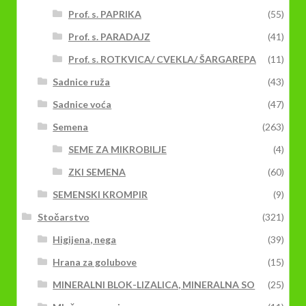
Prof. s. PAPRIKA
(55)
Prof. s. PARADAJZ
(41)
Prof. s. ROTKVICA/ CVEKLA/ ŠARGAREPA
(11)
Sadnice ruža
(43)
Sadnice voća
(47)
Semena
(263)
SEME ZA MIKROBILJE
(4)
ZKI SEMENA
(60)
SEMENSKI KROMPIR
(9)
Stočarstvo
(321)
Higijena, nega
(39)
Hrana za golubove
(15)
MINERALNI BLOK-LIZALICA, MINERALNA SO
(25)