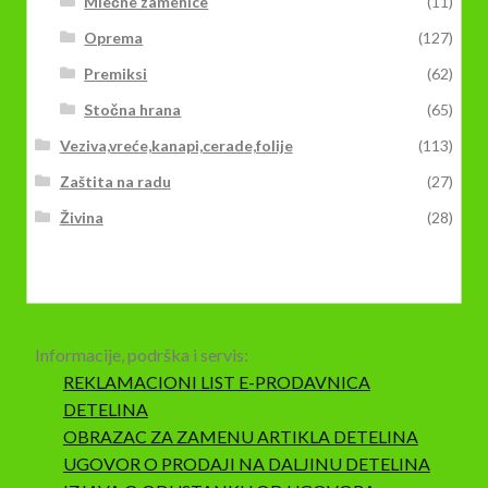
Mlečne zamenice
(11)
Oprema
(127)
Premiksi
(62)
Stočna hrana
(65)
Veziva,vreće,kanapi,cerade,folije
(113)
Zaštita na radu
(27)
Živina
(28)
Informacije, podrška i servis:
REKLAMACIONI LIST E-PRODAVNICA
DETELINA
OBRAZAC ZA ZAMENU ARTIKLA DETELINA
UGOVOR O PRODAJI NA DALJINU DETELINA