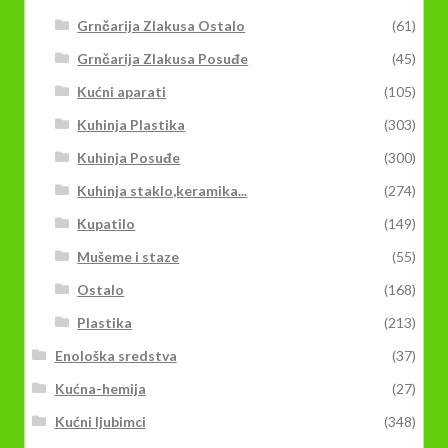
Grnčarija Zlakusa Ostalo
(61)
Grnčarija Zlakusa Posuđe
(45)
Kućni aparati
(105)
Kuhinja Plastika
(303)
Kuhinja Posuđe
(300)
Kuhinja staklo,keramika...
(274)
Kupatilo
(149)
Mušeme i staze
(55)
Ostalo
(168)
Plastika
(213)
Enološka sredstva
(37)
Kućna-hemija
(27)
Kućni ljubimci
(348)