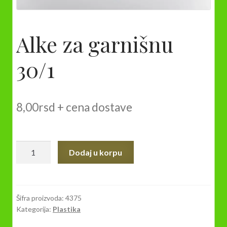
Alke za garnišnu
30/1
8,00
rsd
+ cena dostave
Alke
Dodaj u korpu
za
garnišnu
30/1
količina
Šifra proizvoda:
4375
Kategorija:
Plastika