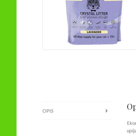
Op
OPIS
Ekon
upij