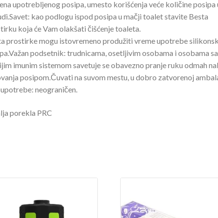
na upotrebljenog posipa, umesto korišćenja veće količine posipa 
di.Savet: kao podlogu ispod posipa u mačji toalet stavite Besta
tirku koja će Vam olakšati čišćenje toaleta.
a prostirke mogu istovremeno produžiti vreme upotrebe silikons
pa.Važan podsetnik: trudnicama, osetljivim osobama i osobama sa
ijim imunim sistemom savetuje se obavezno pranje ruku odmah n
vanja posipom.Čuvati na suvom mestu, u dobro zatvorenoj ambala
upotrebe: neograničen.
lja porekla PRC