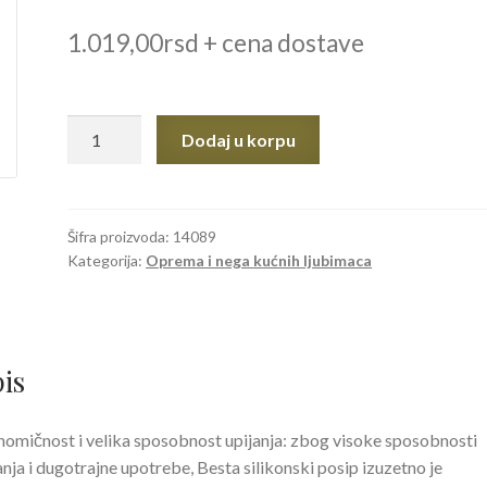
1.019,00
rsd
+ cena dostave
BESTA
Dodaj u korpu
SILIKONSKI
POSIP
ZA
MAČKE
Šifra proizvoda:
14089
Kategorija:
Oprema i nega kućnih ljubimaca
LAVANDER
7,5L
količina
is
omičnost i velika sposobnost upijanja: zbog visoke sposobnosti
anja i dugotrajne upotrebe, Besta silikonski posip izuzetno je