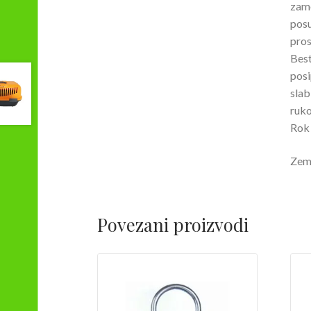
zame
posu
pros
Best
posi
slab
ruko
Rok 
Zem
Povezani proizvodi