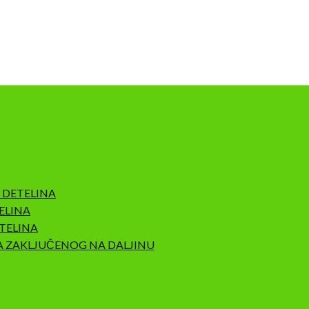
 DETELINA
ELINA
TELINA
A ZAKLJUČENOG NA DALJINU