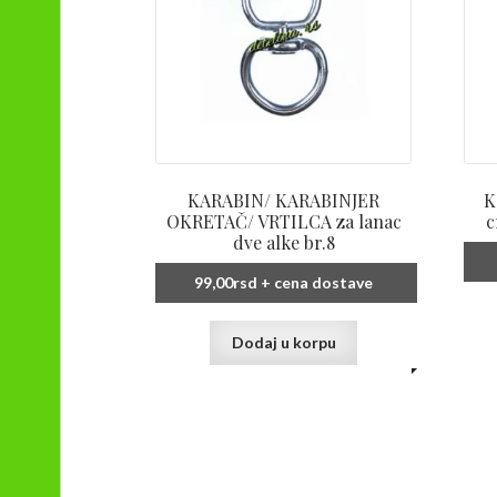
KARABIN/ KARABINJER
K
OKRETAČ/ VRTILCA za lanac
c
dve alke br.8
99,00
rsd
+ cena dostave
Dodaj u korpu