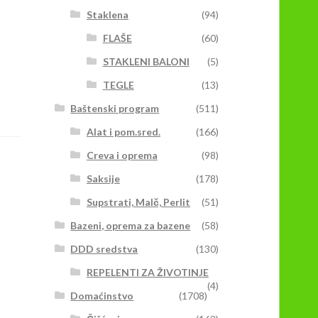
Staklena
(94)
FLAŠE
(60)
STAKLENI BALONI
(5)
TEGLE
(13)
Baštenski program
(511)
Alat i pom.sred.
(166)
Creva i oprema
(98)
Saksije
(178)
Supstrati, Malč, Perlit
(51)
Bazeni, oprema za bazene
(58)
DDD sredstva
(130)
REPELENTI ZA ŽIVOTINJE
(4)
Domaćinstvo
(1708)