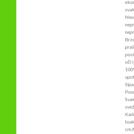
ekon
svak
Neut
nepr
nepr
Brzo
praš
posi
oči 
100%
upot
Sipa
Posu
Svak
svež
Kada
toal
cm.N