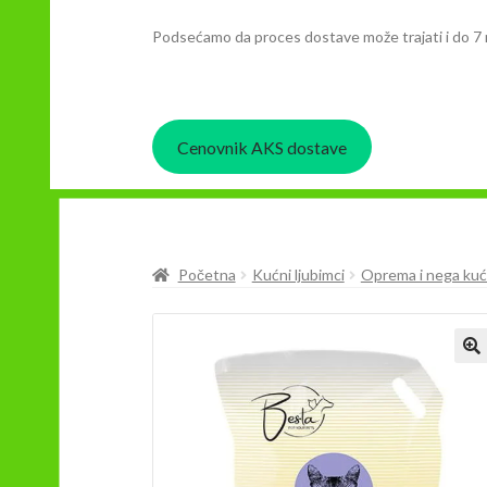
Podsećamo da proces dostave može trajati i do 7 
Cenovnik AKS dostave
Početna
Kućni ljubimci
Oprema i nega kuć