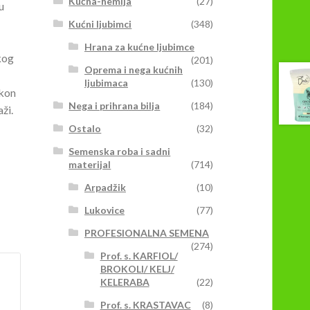
Kućna-hemija
(27)
u
Kućni ljubimci
(348)
Hrana za kućne ljubimce
kog
(201)
Oprema i nega kućnih
ljubimaca
(130)
akon
Nega i prihrana bilja
(184)
ži.
Ostalo
(32)
Semenska roba i sadni
materijal
(714)
Arpadžik
(10)
Lukovice
(77)
PROFESIONALNA SEMENA
(274)
Prof. s. KARFIOL/
BROKOLI/ KELJ/
KELERABA
(22)
Prof. s. KRASTAVAC
(8)