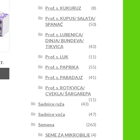
Prof. s. KUKURUZ
(8)
Prof. s. KUPUS/ SALATA/
SPANAĆ
(50)
Prof. s. LUBENICA/
DINJA/ BUNDEVA/
TIKVICA
(43)
Prof. s. LUK
(11)
r.
Prof. s. PAPRIKA
(55)
Prof. s. PARADAJZ
(41)
Prof. s. ROTKVICA/
CVEKLA/ ŠARGAREPA
(11)
Sadnice ruža
(43)
Sadnice voća
(47)
Semena
(263)
SEME ZA MIKROBILJE
(4)