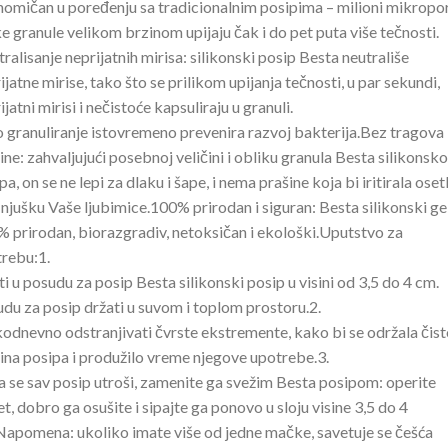
omičan u poređenju sa tradicionalnim posipima – milioni mikropo
e granule velikom brzinom upijaju čak i do pet puta više tečnosti.
ralisanje neprijatnih mirisa: silikonski posip Besta neutrališe
ijatne mirise, tako što se prilikom upijanja tečnosti, u par sekundi,
ijatni mirisi i nečistoće kapsuliraju u granuli.
 granuliranje istovremeno prevenira razvoj bakterija.Bez tragova 
ine: zahvaljujući posebnoj veličini i obliku granula Besta silikonsk
pa, on se ne lepi za dlaku i šape, i nema prašine koja bi iritirala osetl
i njušku Vaše ljubimice.100% prirodan i siguran: Besta silikonski gel
 prirodan, biorazgradiv, netoksičan i ekološki.Uputstvo za
rebu:1.
ti u posudu za posip Besta silikonski posip u visini od 3,5 do 4 cm.
du za posip držati u suvom i toplom prostoru.2.
odnevno odstranjivati čvrste ekstremente, kako bi se održala čist
ina posipa i produžilo vreme njegove upotrebe.3.
 se sav posip utroši, zamenite ga svežim Besta posipom: operite
et, dobro ga osušite i sipajte ga ponovo u sloju visine 3,5 do 4
apomena: ukoliko imate više od jedne mačke, savetuje se češća