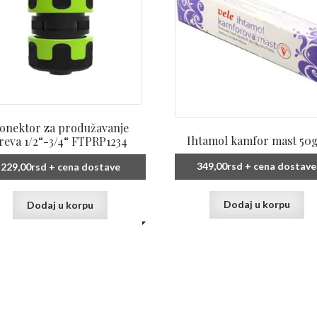
onektor za produžavanje
Ihtamol kamfor mast 50g
reva 1/2“-3/4“ FTPRP1234
349,00
rsd
+ cena dostave
229,00
rsd
+ cena dostave
Dodaj u korpu
Dodaj u korpu