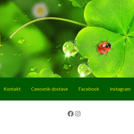
a
ne
Kontakt
Cenovnik dostave
Facebook
Instagram
g
O nama
Korpa
Plaćanje
Prodavnica
Facebook
Instagram