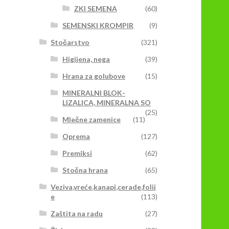
ZKI SEMENA
(60)
SEMENSKI KROMPIR
(9)
Stočarstvo
(321)
Higijena, nega
(39)
Hrana za golubove
(15)
MINERALNI BLOK-
LIZALICA, MINERALNA SO
(25)
Mlečne zamenice
(11)
Oprema
(127)
Premiksi
(62)
Stočna hrana
(65)
Veziva,vreće,kanapi,cerade,folij
e
(113)
Zaštita na radu
(27)