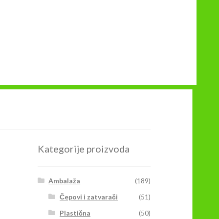
Kategorije proizvoda
Ambalaža
(189)
Čepovi i zatvarači
(51)
Plastična
(50)