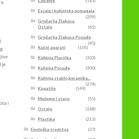
Čišćenje
(163)
ra
Escajg i kuhinjska pomagala
(209)
Grnčarija Zlakusa
Ostalo
(61)
Grnčarija Zlakusa Posuđe
i
(45)
Kućni aparati
(105)
og
jive
Kuhinja Plastika
(303)
 je
Kuhinja Posuđe
(300)
Kuhinja staklo,keramika...
(274)
Kupatilo
(149)
Mušeme i staze
(55)
ota i
Ostalo
(168)
Plastika
(213)
Enološka sredstva
(37)