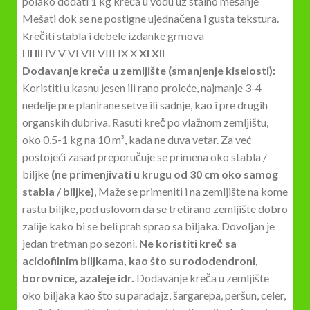
polako dodati 1 kg kreča u vodu uz stalno mešanje
Mešati dok se ne postigne ujednačena i gusta tekstura.
Krečiti stabla i debele izdanke grmova
I II III
IV V VI VII VIII IX X
XI XII
Dodavanje kreča u zemljište (smanjenje kiselosti):
Koristiti u kasnu jesen ili rano proleće, najmanje 3-4
nedelje pre planirane setve ili sadnje, kao i pre drugih
organskih dubriva. Rasuti kreč po vlažnom zemljištu,
oko 0,5-1 kg na 10 m³, kada ne duva vetar. Za već
postojeći zasad preporučuje se primena oko stabla /
biljke
(ne primenjivati u krugu od 30 cm oko samog
stabla / biljke)
, Maže se primeniti i na zemljište na kome
rastu biljke, pod uslovom da se tretirano zemljište dobro
zalije kako bi se beli prah sprao sa biljaka. Dovoljan je
jedan tretman po sezoni.
Ne koristiti kreč sa
acidofilnim biljkama, kao što su rododendroni,
borovnice, azaleje idr.
Dodavanje kreča u zemljište
oko biljaka kao što su paradajz, šargarepa, peršun, celer,