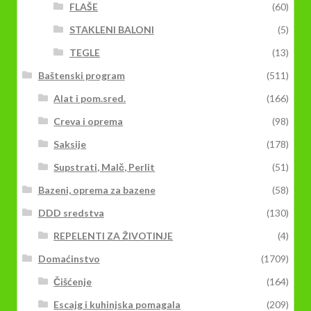
FLAŠE
(60)
STAKLENI BALONI
(5)
TEGLE
(13)
Baštenski program
(511)
Alat i pom.sred.
(166)
Creva i oprema
(98)
Saksije
(178)
Supstrati, Malč, Perlit
(51)
Bazeni, oprema za bazene
(58)
DDD sredstva
(130)
REPELENTI ZA ŽIVOTINJE
(4)
Domaćinstvo
(1709)
Čišćenje
(164)
Escajg i kuhinjska pomagala
(209)