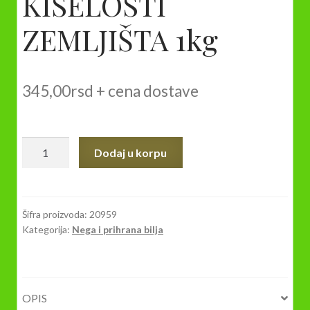
KISELOSTI
ZEMLJIŠTA 1kg
345,00
rsd
+ cena dostave
BIOPON
Dodaj u korpu
BAŠTENSKI
KREČ
ZA
KREČENJE
Šifra proizvoda:
20959
Kategorija:
Nega i prihrana bilja
STABALA
I
SMANJENJA
KISELOSTI
OPIS
ZEMLJIŠTA