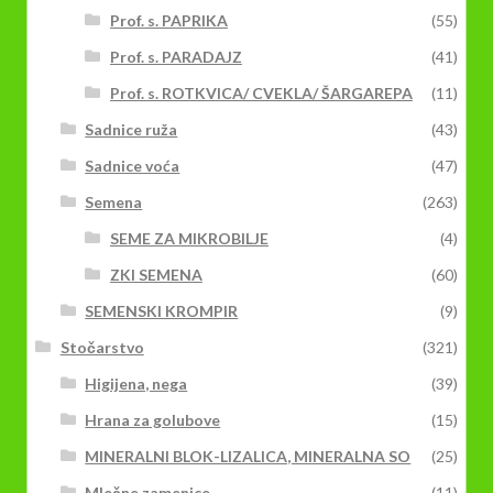
Prof. s. PAPRIKA
(55)
Prof. s. PARADAJZ
(41)
Prof. s. ROTKVICA/ CVEKLA/ ŠARGAREPA
(11)
Sadnice ruža
(43)
Sadnice voća
(47)
Semena
(263)
SEME ZA MIKROBILJE
(4)
ZKI SEMENA
(60)
SEMENSKI KROMPIR
(9)
Stočarstvo
(321)
Higijena, nega
(39)
Hrana za golubove
(15)
MINERALNI BLOK-LIZALICA, MINERALNA SO
(25)
Mlečne zamenice
(11)