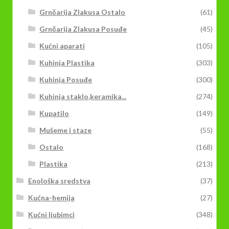
Grnčarija Zlakusa Ostalo
(61)
Grnčarija Zlakusa Posuđe
(45)
Kućni aparati
(105)
Kuhinja Plastika
(303)
Kuhinja Posuđe
(300)
Kuhinja staklo,keramika...
(274)
Kupatilo
(149)
Mušeme i staze
(55)
Ostalo
(168)
Plastika
(213)
Enološka sredstva
(37)
Kućna-hemija
(27)
Kućni ljubimci
(348)