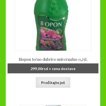
Biopon tečno đubrivo univerzalno 0,25L
299,00
rsd
+ cena dostave
Pročitajte još