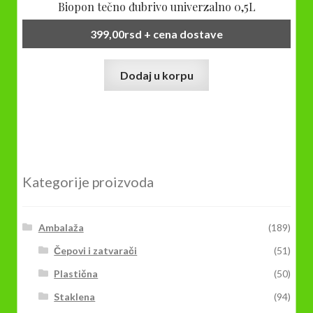
Biopon tečno đubrivo univerzalno 0,5L
399,00
rsd
+ cena dostave
Dodaj u korpu
Kategorije proizvoda
Ambalaža
(189)
Čepovi i zatvarači
(51)
Plastična
(50)
Staklena
(94)