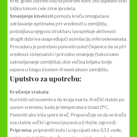
Kreč gradi zaštitni sloj na površini kore, što uspešno štiti
biljku tokom cele zime iproleća.
Smanjenje kiselosti
pomoću kreča omogućava
održavanje optimalne pH vrednosti u zemljištu,
poboljšava njegovu strukturu i pospešuje aktivnost
drugih dubriva unapređujući asimilaciju mikroelemenata.
Proceduru je potrebno ponoviti usled činjenice da se pH
vrednost sistematski i prirodno smanjuje (takozvano
zakiseljavanje zemljišta), dok večina biljaka bolje
uspeva u blago kiselom ili neutralnom zemljištu.
Uputstvo za upotrebu:
Krečenje stabala:
Koristiti od novembra do kraja marta. Krečiti stablo po
suvom vremenu, kada je temperatura iznad 0°C.
Ponoviti ako kiša spere kreč. Preporučuje se da se kreče
sva stabla vočki i grmovi puzavica (ribizle, ogrozd).
Priprema:
pripremiti kofu i u nju sipati oko 0,51 vode,