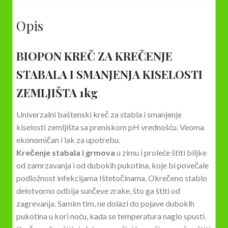
1kg
količina
Opis
BIOPON KREČ ZA KREČENJE
STABALA I SMANJENJA KISELOSTI
ZEMLJIŠTA 1kg
Univerzalni baštenski kreč za stabla i smanjenje
kiselosti zemljišta sa preniskom pH vrednošću. Veoma
ekonomičan i lak za upotrebu.
Krečenje stabala i grmova
u zimu i proleće štiti biljke
od zamrzavanja i od dubokih pukotina, koje bi povečale
podložnost infekcijama Ištetočinama. Okrečeno stablo
delotvorno odbija sunčeve zrake, što ga štiti od
zagrevanja. Samim tim, ne dolazi do pojave dubokih
pukotina u kori noću, kada se temperatura naglo spusti.