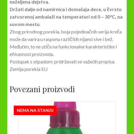
neželjena dejstva.
Držati dalje od namirnica i domašaja dece, u čvrsto
zatvorenoj ambalaži na temperaturi od 0 – 30°C, na
suvom mestu.
Zbog prirodnog porekla, boja pojedinačnih serija kreča
može da varira u rasponu različitih nijansi sive i bež.
Međutim, to ne utiče na funkcionalne karakteristike i
efikasnost proizvoda.
Postupak s otpadom: pridržavati se važećih propisa.
Zemlja porekla EU
Povezani proizvodi
NEMA NA STANJU