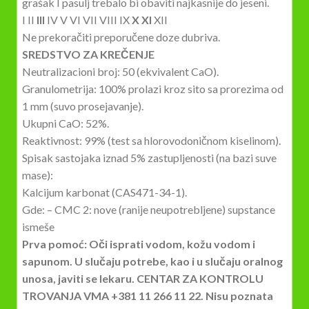
grašak I pasulj trebalo bi obaviti najkasnije do jeseni.
I II
III
IV V VI VII VIII IX
X XI
XII
Ne prekoračiti preporučene doze dubriva.
SREDSTVO ZA KREČENJE
Neutralizacioni broj: 50 (ekvivalent CaO).
Granulometrija: 100% prolazi kroz sito sa prorezima od
1 mm (suvo prosejavanje).
Ukupni CaO: 52%.
Reaktivnost: 99% (test sa hlorovodoničnom kiselinom).
Spisak sastojaka iznad 5% zastupljenosti (na bazi suve
mase):
Kalcijum karbonat (CAS471-34-1).
Gde: – CMC 2: nove (ranije neupotrebljene) supstance
ismeše
Prva pomoć: Oči isprati vodom, kožu vodom i
sapunom. U slučaju potrebe, kao i u slučaju oralnog
unosa, javiti se lekaru. CENTAR ZA KONTROLU
TROVANJA VMA +381 11 266 11 22. Nisu poznata