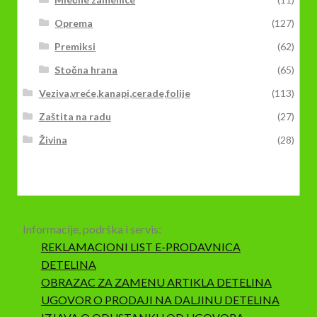
Oprema
(127)
Premiksi
(62)
Stočna hrana
(65)
Veziva,vreće,kanapi,cerade,folije
(113)
Zaštita na radu
(27)
Živina
(28)
Informacije, podrška i servis:
REKLAMACIONI LIST E-PRODAVNICA
DETELINA
OBRAZAC ZA ZAMENU ARTIKLA DETELINA
UGOVOR O PRODAJI NA DALJINU DETELINA