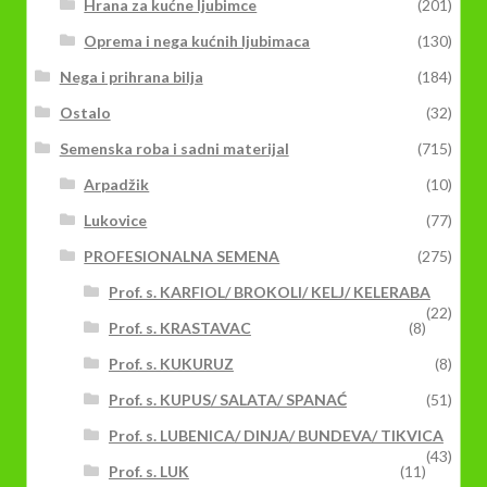
Hrana za kućne ljubimce
(201)
Oprema i nega kućnih ljubimaca
(130)
Nega i prihrana bilja
(184)
Ostalo
(32)
Semenska roba i sadni materijal
(715)
Arpadžik
(10)
Lukovice
(77)
PROFESIONALNA SEMENA
(275)
Prof. s. KARFIOL/ BROKOLI/ KELJ/ KELERABA
(22)
Prof. s. KRASTAVAC
(8)
Prof. s. KUKURUZ
(8)
Prof. s. KUPUS/ SALATA/ SPANAĆ
(51)
Prof. s. LUBENICA/ DINJA/ BUNDEVA/ TIKVICA
(43)
Prof. s. LUK
(11)