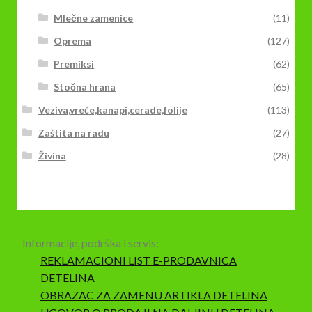
Mlečne zamenice
(11)
Oprema
(127)
Premiksi
(62)
Stočna hrana
(65)
Veziva,vreće,kanapi,cerade,folije
(113)
Zaštita na radu
(27)
Živina
(28)
Informacije, podrška i servis:
REKLAMACIONI LIST E-PRODAVNICA
DETELINA
OBRAZAC ZA ZAMENU ARTIKLA DETELINA