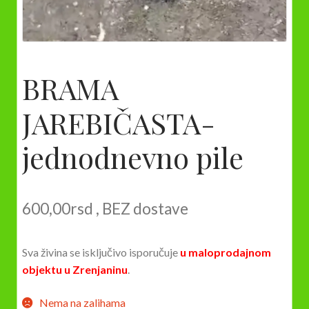
BRAMA
JAREBIČASTA-
jednodnevno pile
600,00
rsd
, BEZ dostave
Sva živina se isključivo isporučuje
u maloprodajnom
objektu u Zrenjaninu
.
Nema na zalihama