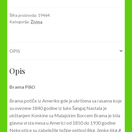
Šifra proizvoda:
19464
Kategorija:
Živina
OPIS
Opis
Brama Pilići
Brama potiče iz Amerike gde je ukrštena sa rasama koje
su uvezene 1840 godine iz luke Šangaj Nastala je
ukštanjem Konkine sa Malajskim Borcem Brama je bila
glavna vrsta mesa u Americi od 1850 do 1930 godine
Neke ptice su zabeležile težine petlovi 8kg, ženke 6kg.#