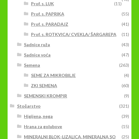
Prof. s. LUK
(11)
Prof. s. PAPRIKA
(55)
Prof. s. PARADAJZ
(41)
Prof. s. ROTKVICA/ CVEKLA/ ŠARGAREPA
(11)
Sadnice ruža
(43)
Sadnice voća
(47)
Semena
(263)
SEME ZA MIKROBILJE
(4)
ZKI SEMENA
(60)
SEMENSKI KROMPIR
(9)
Stočarstvo
(321)
Higijena, nega
(39)
Hrana za golubove
(15)
MINERALNI BLOK-LIZALICA, MINERALNA SO
(25)