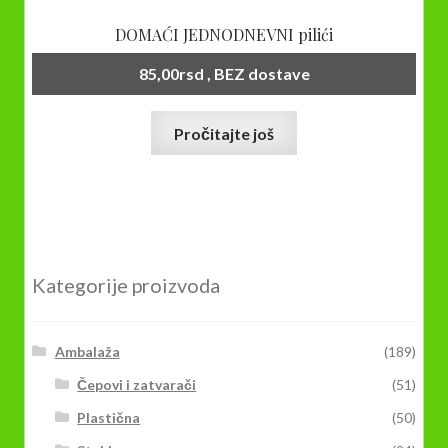
DOMAĆI JEDNODNEVNI pilići
85,00
rsd
, BEZ dostave
Pročitajte još
Kategorije proizvoda
Ambalaža
(189)
Čepovi i zatvarači
(51)
Plastična
(50)