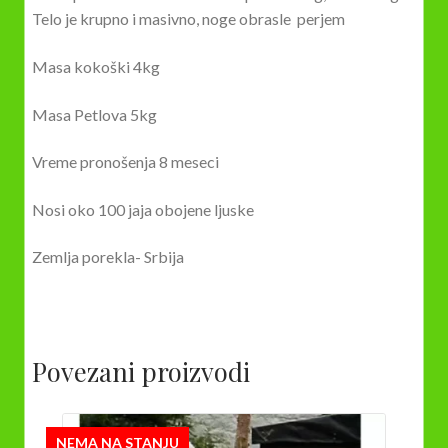
Telo je krupno i masivno, noge obrasle perjem
Masa kokoški 4kg
Masa Petlova 5kg
Vreme pronošenja 8 meseci
Nosi oko 100 jaja obojene ljuske
Zemlja porekla- Srbija
Povezani proizvodi
NEMA NA STANJU