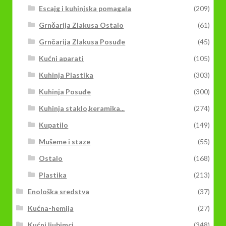
Escajg i kuhinjska pomagala
(209)
Grnčarija Zlakusa Ostalo
(61)
Grnčarija Zlakusa Posuđe
(45)
Kućni aparati
(105)
Kuhinja Plastika
(303)
Kuhinja Posuđe
(300)
Kuhinja staklo,keramika...
(274)
Kupatilo
(149)
Mušeme i staze
(55)
Ostalo
(168)
Plastika
(213)
Enološka sredstva
(37)
Kućna-hemija
(27)
Kućni ljubimci
(348)