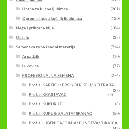
Hrana za kućne ljubimce
(201)
Oprema i nega kućnih ljubimaca
(130)
Nega i prihrana bilja
(184)
Ostalo
(32)
Semenska roba i sadni materijal
(714)
Arpadžik
(10)
Lukovice
(77)
PROFESIONALNA SEMENA
(274)
Prof. s. KARFIOL/ BROKOLI/ KELJ/ KELERABA
(22)
Prof. s. KRASTAVAC
(8)
Prof. s. KUKURUZ
(8)
Prof. s. KUPUS/ SALATA/ SPANAĆ
(50)
Prof. s. LUBENICA/ DINJA/ BUNDEVA/ TIKVICA
(43)