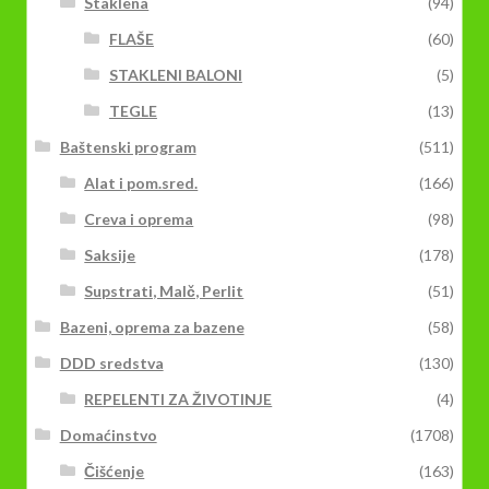
Staklena
(94)
FLAŠE
(60)
STAKLENI BALONI
(5)
TEGLE
(13)
Baštenski program
(511)
Alat i pom.sred.
(166)
Creva i oprema
(98)
Saksije
(178)
Supstrati, Malč, Perlit
(51)
Bazeni, oprema za bazene
(58)
DDD sredstva
(130)
REPELENTI ZA ŽIVOTINJE
(4)
Domaćinstvo
(1708)
Čišćenje
(163)