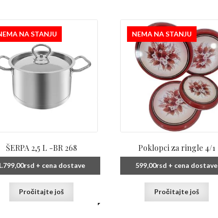
NEMA NA STANJU
NEMA NA STANJU
ŠERPA 2,5 L -BR 268
Poklopci za ringle 4/1
1.799,00
rsd
+ cena dostave
599,00
rsd
+ cena dostave
Pročitajte još
Pročitajte još