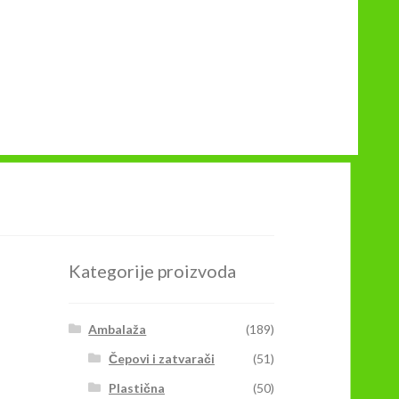
Kategorije proizvoda
Ambalaža
(189)
Čepovi i zatvarači
(51)
Plastična
(50)