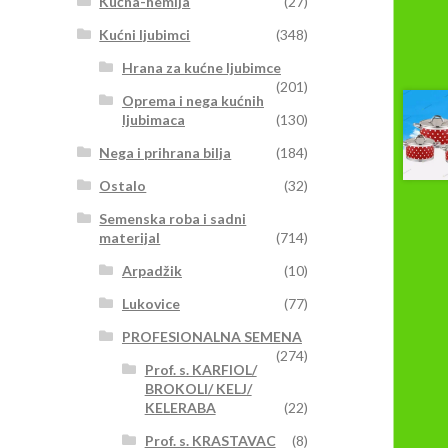
Kućna-hemija
(27)
Kućni ljubimci
(348)
Hrana za kućne ljubimce
(201)
Oprema i nega kućnih
ljubimaca
(130)
Nega i prihrana bilja
(184)
Ostalo
(32)
Semenska roba i sadni
materijal
(714)
Arpadžik
(10)
Lukovice
(77)
PROFESIONALNA SEMENA
(274)
Prof. s. KARFIOL/
BROKOLI/ KELJ/
KELERABA
(22)
Prof. s. KRASTAVAC
(8)