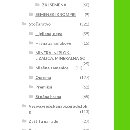
ZKI SEMENA
(60)
SEMENSKI KROMPIR
(9)
Stočarstvo
(321)
Higijena, nega
(39)
Hrana za golubove
(15)
MINERALNI BLOK-
LIZALICA, MINERALNA SO
(25)
Mlečne zamenice
(11)
Oprema
(127)
Premiksi
(62)
Stočna hrana
(65)
Veziva,vreće,kanapi,cerade,folij
e
(113)
Zaštita na radu
(27)