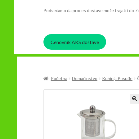
Podsećamo da proces dostave može trajati i do 7 
Cenovnik AKS dostave
Početna
Domaćinstvo
Kuhinja Posuđe