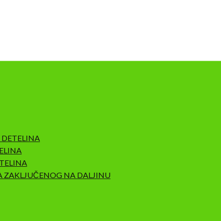
 DETELINA
ELINA
TELINA
A ZAKLJUČENOG NA DALJINU