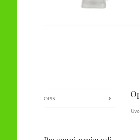
Op
OPIS
Uvo
Povezani proizvodi