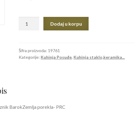
ČAJNIK
Dodaj u korpu
STAKLO
200cc
količina
Šifra proizvoda:
19761
Kategorije:
Kuhinja Posuđe
,
Kuhinja staklo,keramika...
is
znik BarokZemlja porekla- PRC