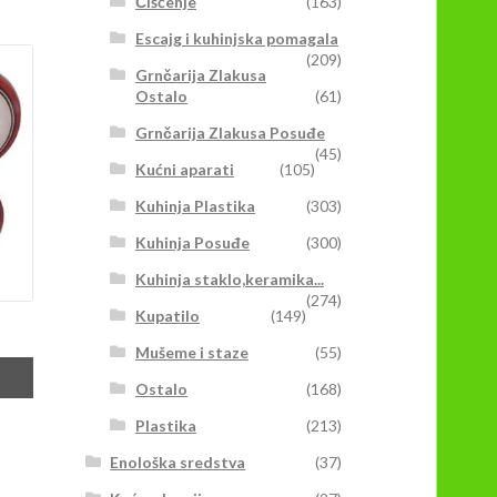
Čišćenje
(163)
Escajg i kuhinjska pomagala
(209)
Grnčarija Zlakusa
Ostalo
(61)
Grnčarija Zlakusa Posuđe
(45)
Kućni aparati
(105)
Kuhinja Plastika
(303)
Kuhinja Posuđe
(300)
Kuhinja staklo,keramika...
(274)
Kupatilo
(149)
Mušeme i staze
(55)
Ostalo
(168)
Plastika
(213)
Enološka sredstva
(37)