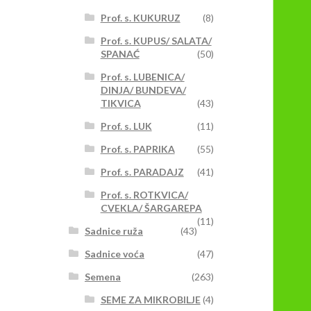
Prof. s. KUKURUZ
(8)
Prof. s. KUPUS/ SALATA/
SPANAĆ
(50)
Prof. s. LUBENICA/
DINJA/ BUNDEVA/
TIKVICA
(43)
Prof. s. LUK
(11)
Prof. s. PAPRIKA
(55)
Prof. s. PARADAJZ
(41)
Prof. s. ROTKVICA/
CVEKLA/ ŠARGAREPA
(11)
Sadnice ruža
(43)
Sadnice voća
(47)
Semena
(263)
SEME ZA MIKROBILJE
(4)