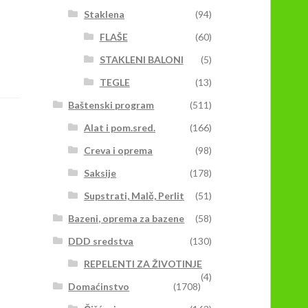
Staklena
(94)
FLAŠE
(60)
STAKLENI BALONI
(5)
TEGLE
(13)
Baštenski program
(511)
Alat i pom.sred.
(166)
Creva i oprema
(98)
Saksije
(178)
Supstrati, Malč, Perlit
(51)
Bazeni, oprema za bazene
(58)
DDD sredstva
(130)
REPELENTI ZA ŽIVOTINJE
(4)
Domaćinstvo
(1708)