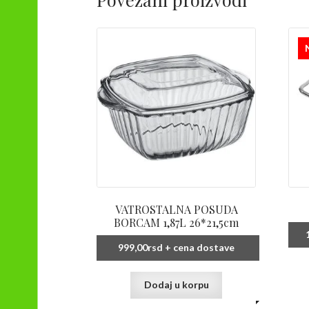
VATROSTALNA POSUDA
BORCAM 1,87L 26*21,5cm
999,00
rsd
+ cena dostave
Dodaj u korpu