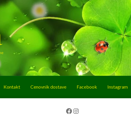
a
ne
Kontakt
Cenovnik dostave
Facebook
Instagram
g
O nama
Korpa
Plaćanje
Prodavnica
Facebook
Instagram