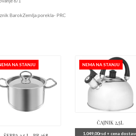
ovanje 6/1
znik BarokZemlja porekla- PRC
NEMA NA STANJU
NEMA NA STANJU
ČAJNIK 2,5L
1.049,00
rsd
+ cena dostav
ŠERPA 2,5 L -BR 268