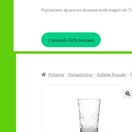
Podsećamo da proces dostave može trajati i do 7 
Cenovnik AKS dostave
Početna
Domaćinstvo
Kuhinja Posuđe