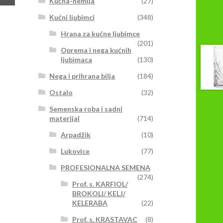
Kućna-hemija
(27)
Kućni ljubimci
(348)
Hrana za kućne ljubimce
(201)
Oprema i nega kućnih
ljubimaca
(130)
Nega i prihrana bilja
(184)
Ostalo
(32)
Semenska roba i sadni
materijal
(714)
Arpadžik
(10)
Lukovice
(77)
PROFESIONALNA SEMENA
(274)
Prof. s. KARFIOL/
BROKOLI/ KELJ/
KELERABA
(22)
Prof. s. KRASTAVAC
(8)