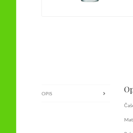
Op
OPIS
Čaš
Mate