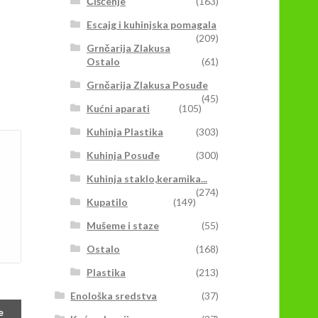
Čišćenje
(163)
Escajg i kuhinjska pomagala
(209)
Grnčarija Zlakusa
Ostalo
(61)
Grnčarija Zlakusa Posuđe
(45)
Kućni aparati
(105)
Kuhinja Plastika
(303)
Kuhinja Posuđe
(300)
Kuhinja staklo,keramika...
(274)
Kupatilo
(149)
Mušeme i staze
(55)
Ostalo
(168)
Plastika
(213)
Enološka sredstva
(37)
e