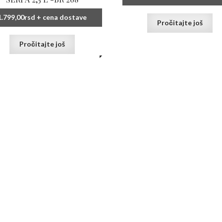
1.799,00
rsd
+ cena dostave
Pročitajte još
Pročitajte još