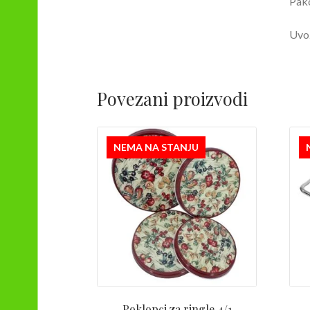
Pak
Uvo
Povezani proizvodi
NEMA NA STANJU
Poklopci za ringle 4/1