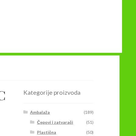
C
Kategorije proizvoda
Ambalaža
(189)
Čepovi i zatvarači
(51)
Plastična
(50)