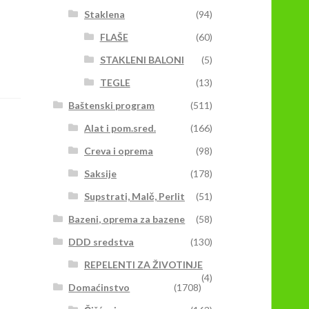
Staklena
(94)
FLAŠE
(60)
STAKLENI BALONI
(5)
TEGLE
(13)
Baštenski program
(511)
Alat i pom.sred.
(166)
Creva i oprema
(98)
Saksije
(178)
Supstrati, Malč, Perlit
(51)
Bazeni, oprema za bazene
(58)
DDD sredstva
(130)
REPELENTI ZA ŽIVOTINJE
(4)
Domaćinstvo
(1708)