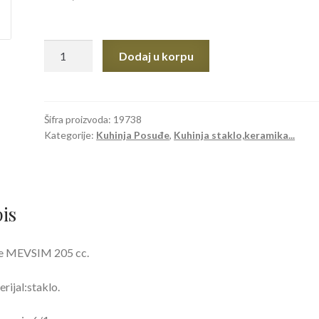
ČAŠE
Dodaj u korpu
MEVSIM
205CC
1/6
količina
Šifra proizvoda:
19738
Kategorije:
Kuhinja Posuđe
,
Kuhinja staklo,keramika...
is
e MEVSIM 205 cc.
rijal:staklo.