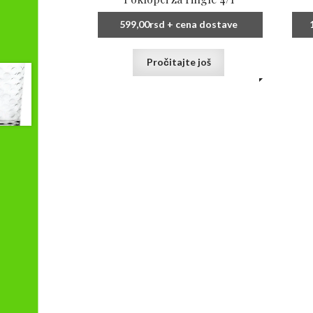
599,00
rsd
+ cena dostave
Pročitajte još