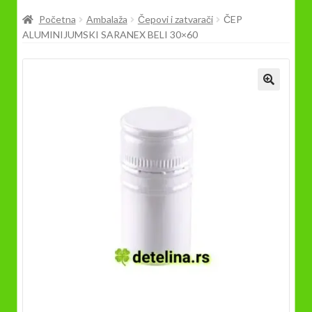
Prodavnica
Početna
Ambalaža
Čepovi i zatvarači
ČEP
ALUMINIJUMSKI SARANEX BELI 30×60