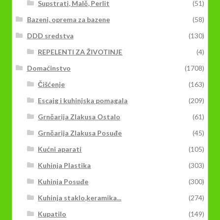
Supstrati, Malč, Perlit
(51)
Bazeni, oprema za bazene
(58)
DDD sredstva
(130)
REPELENTI ZA ŽIVOTINJE
(4)
Domaćinstvo
(1708)
Čišćenje
(163)
Escajg i kuhinjska pomagala
(209)
Grnčarija Zlakusa Ostalo
(61)
Grnčarija Zlakusa Posuđe
(45)
Kućni aparati
(105)
Kuhinja Plastika
(303)
Kuhinja Posuđe
(300)
Kuhinja staklo,keramika...
(274)
Kupatilo
(149)