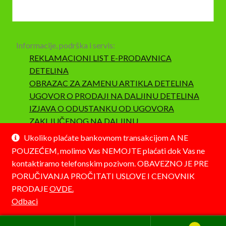
Informacije, podrška i servis:
REKLAMACIONI LIST E-PRODAVNICA
DETELINA
OBRAZAC ZA ZAMENU ARTIKLA DETELINA
UGOVOR O PRODAJI NA DALJINU DETELINA
IZJAVA O ODUSTANKU OD UGOVORA
ZAKLJUČENOG NA DALJINU
SAOBRAZNOST I REKLAMACIJA
Ukoliko plaćate bankovnom transakcijom A NE
POUZEĆEM, molimo Vas NEMOJTE plaćati dok Vas ne
kontaktiramo telefonskim pozivom. OBAVEZNO JE PRE
PORUČIVANJA PROČITATI USLOVE I CENOVNIK
PRODAJE
OVDE.
© Detelina 2026
Odbaci
Napravljeno pomoću WooCommerce-a
.