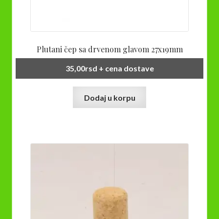
Plutani čep sa drvenom glavom 27x19mm
35,00
rsd
+ cena dostave
Dodaj u korpu