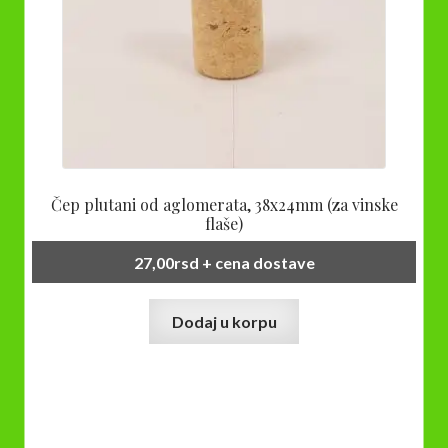
Čep plutani od aglomerata, 38x24mm (za vinske
flaše)
27,00
rsd
+ cena dostave
Dodaj u korpu