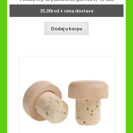
35,00
rsd
+ cena dostave
Dodaj u korpu