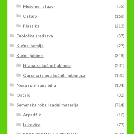
Mušeme i staze
(55)
Ostalo
(168)
Plastika
(213)
Enološka sredstva
(37)
Kućna-hemija
(27)
Kućni ljubimci
(348)
Hrana za kućne ljubimce
(201)
Oprema i nega kućnih ljubimaca
(130)
Nega i prihrana bilja
(184)
Ostalo
(32)
Semenska roba i sadni materijal
(714)
Arpadžik
(10)
Lukovice
(77)