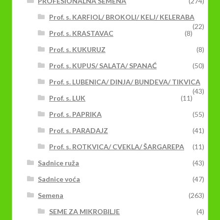
PROFESIONALNA SEMENA
(274)
Prof. s. KARFIOL/ BROKOLI/ KELJ/ KELERABA
(22)
Prof. s. KRASTAVAC
(8)
Prof. s. KUKURUZ
(8)
Prof. s. KUPUS/ SALATA/ SPANAĆ
(50)
Prof. s. LUBENICA/ DINJA/ BUNDEVA/ TIKVICA
(43)
Prof. s. LUK
(11)
Prof. s. PAPRIKA
(55)
Prof. s. PARADAJZ
(41)
Prof. s. ROTKVICA/ CVEKLA/ ŠARGAREPA
(11)
Sadnice ruža
(43)
Sadnice voća
(47)
Semena
(263)
SEME ZA MIKROBILJE
(4)