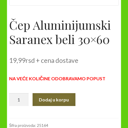
Čep Aluminijumski
Saranex beli 30×60
19,99
rsd
+ cena dostave
NA VEĆE KOLIČINE ODOBRAVAMO POPUST
Čep
Dodaj u korpu
Aluminijumski
Saranex
beli
30×60
Šifra proizvoda:
25164