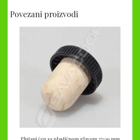
Povezani proizvodi
Plutani čep sa plastičnom glavom 27×19 mm