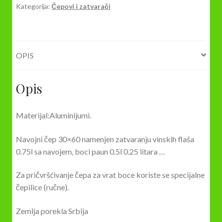
Kategorija:
Čepovi i zatvarači
količina
OPIS
Opis
Materijal:Aluminijumi.
Navojni čep 30×60 namenjen zatvaranju vinskih flaša
0.75l sa navojem, boci paun 0.5l 0.25 litara …
Za pričvršćivanje čepa za vrat boce koriste se specijalne
čepilice (ručne).
Zemlja porekla Srbija