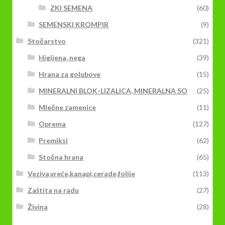
ZKI SEMENA
(60)
SEMENSKI KROMPIR
(9)
Stočarstvo
(321)
Higijena, nega
(39)
Hrana za golubove
(15)
MINERALNI BLOK-LIZALICA, MINERALNA SO
(25)
Mlečne zamenice
(11)
Oprema
(127)
Premiksi
(62)
Stočna hrana
(65)
Veziva,vreće,kanapi,cerade,folije
(113)
Zaštita na radu
(27)
Živina
(28)