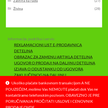
Zaštita na radu
(27)
Živina
(28)
Informacije, podrška i servis:
REKLAMACIONI LIST E-PRODAVNICA
DETELINA
OBRAZAC ZA ZAMENU ARTIKLA DETELINA
UGOVOR O PRODAJI NA DALJINU DETELINA
IZJAVA O ODUSTANKU OD UGOVORA
ZAKLJUČENOG NA DALJINU
SAOBRAZNOST I REKLAMACIJA
Ukoliko plaćate bankovnom transakcijom A NE
POUZEĆEM, molimo Vas NEMOJTE plaćati dok Vas ne
kontaktiramo telefonskim pozivom. OBAVEZNO JE PRE
PORUČIVANJA PROČITATI USLOVE I CENOVNIK
PRODAJE
OVDE.