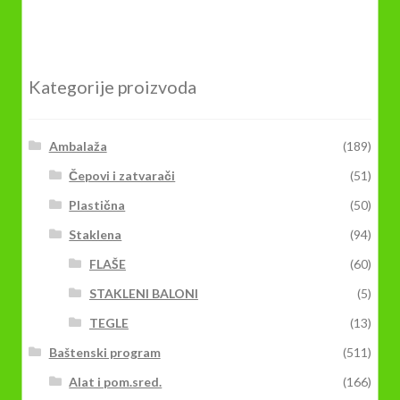
više
varijanti.
Opcije
mogu
Kategorije proizvoda
biti
izabrane
na
Ambalaža
(189)
stranici
Čepovi i zatvarači
(51)
proizvoda.
Plastična
(50)
Staklena
(94)
FLAŠE
(60)
STAKLENI BALONI
(5)
TEGLE
(13)
Baštenski program
(511)
Alat i pom.sred.
(166)