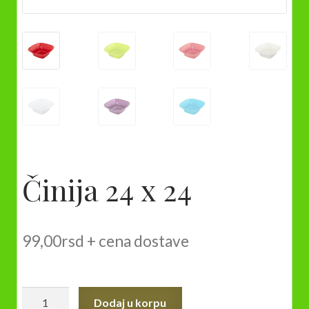
Činija 24 x 24
99,00
rsd
+ cena dostave
Činija
Dodaj u korpu