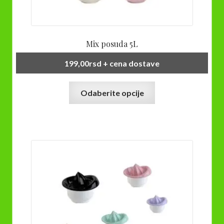
Mix posuda 5L
199,00
rsd
+ cena dostave
Ovaj
Odaberite opcije
proizvod
ima
više
varijanti.
Opcije
mogu
biti
izabrane
na
stranici