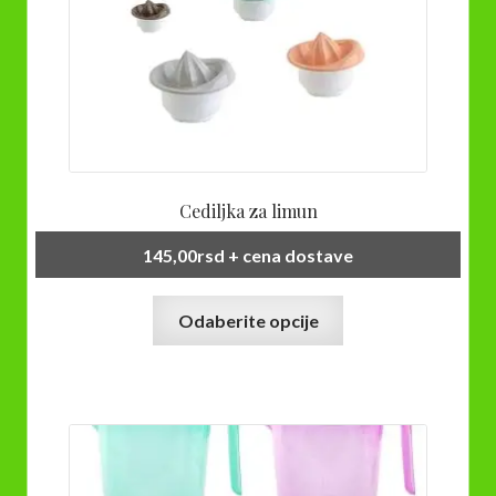
proizvoda.
Cediljka za limun
145,00
rsd
+ cena dostave
Ovaj
Odaberite opcije
proizvod
ima
više
varijanti.
Opcije
mogu