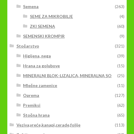
Semena
(263)
SEME ZA MIKROBILJE
(4)
ZKI SEMENA
(60)
SEMENSKI KROMPIR
(9)
Stočarstvo
(321)
Higijena, nega
(39)
Hrana za golubove
(15)
MINERALNI BLOK-LIZALICA, MINERALNA SO
(25)
Mlečne zamenice
(11)
Oprema
(127)
Premiksi
(62)
Stočna hrana
(65)
Veziva,vreće,kanapi,cerade,folije
(113)