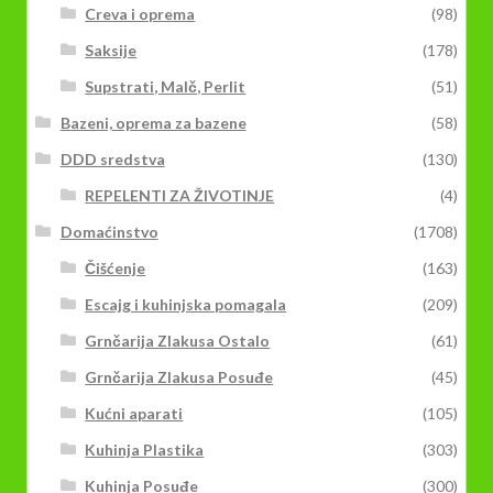
Creva i oprema
(98)
Saksije
(178)
Supstrati, Malč, Perlit
(51)
Bazeni, oprema za bazene
(58)
DDD sredstva
(130)
REPELENTI ZA ŽIVOTINJE
(4)
Domaćinstvo
(1708)
Čišćenje
(163)
Escajg i kuhinjska pomagala
(209)
Grnčarija Zlakusa Ostalo
(61)
Grnčarija Zlakusa Posuđe
(45)
Kućni aparati
(105)
Kuhinja Plastika
(303)
Kuhinja Posuđe
(300)