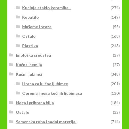
Kuhinja staklo,keramika...
(274)
Kupatilo
(149)
Mušeme i staze
(55)
Ostalo
(168)
Plastika
(213)
Enološka sredstva
(37)
Kućna-hemija
(27)
Kućni ljubimci
(348)
Hrana za kućne ljubimce
(201)
Oprema i nega kućnih ljubimaca
(130)
Nega i prihrana bilja
(184)
Ostalo
(32)
Semenska roba i sadni materijal
(714)