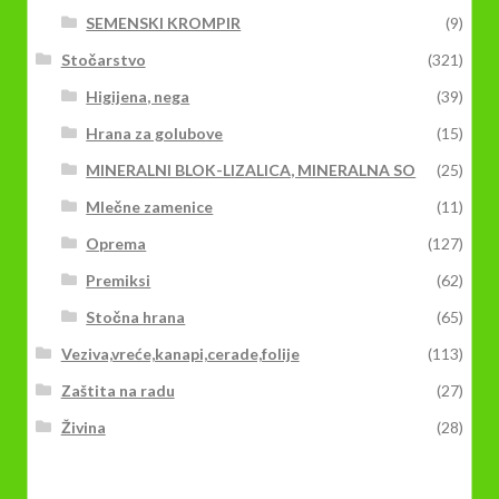
SEMENSKI KROMPIR
(9)
Stočarstvo
(321)
Higijena, nega
(39)
Hrana za golubove
(15)
MINERALNI BLOK-LIZALICA, MINERALNA SO
(25)
Mlečne zamenice
(11)
Oprema
(127)
Premiksi
(62)
Stočna hrana
(65)
Veziva,vreće,kanapi,cerade,folije
(113)
Zaštita na radu
(27)
Živina
(28)