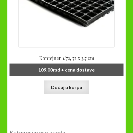
Kontejner 1/72, 72 x 3,7 cm
109,00
rsd
+ cena dostave
Dodaj u korpu
Kategorije proizvoda