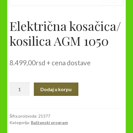
Električna kosačica/
kosilica AGM 1050
8.499,00
rsd
+ cena dostave
Električna
Dodaj u korpu
kosačica/
kosilica
AGM
1050
Šifra proizvoda:
21377
Kategorija:
Baštenski program
količina