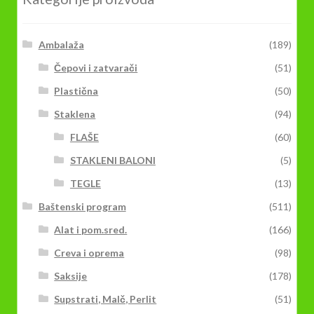
Ambalaža
(189)
Čepovi i zatvarači
(51)
Plastična
(50)
Staklena
(94)
FLAŠE
(60)
STAKLENI BALONI
(5)
TEGLE
(13)
Baštenski program
(511)
Alat i pom.sred.
(166)
Creva i oprema
(98)
Saksije
(178)
Supstrati, Malč, Perlit
(51)