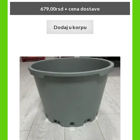
679,00
rsd
+ cena dostave
Dodaj u korpu