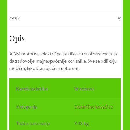
OPIS
Opis
AGM motorne i električne kosilice su proizvedene tako
da zadovolje i najneupućenije korisnike. Sve se odlikuju
moćnim, lako startujućim motorom.
Karakteristika
Vrednost
Kategorija
Električne kosačice
Težina pakovanja
9.48 kg