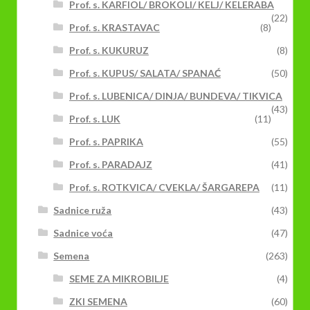
Prof. s. KARFIOL/ BROKOLI/ KELJ/ KELERABA
(22)
Prof. s. KRASTAVAC
(8)
Prof. s. KUKURUZ
(8)
Prof. s. KUPUS/ SALATA/ SPANAĆ
(50)
Prof. s. LUBENICA/ DINJA/ BUNDEVA/ TIKVICA
(43)
Prof. s. LUK
(11)
Prof. s. PAPRIKA
(55)
Prof. s. PARADAJZ
(41)
Prof. s. ROTKVICA/ CVEKLA/ ŠARGAREPA
(11)
Sadnice ruža
(43)
Sadnice voća
(47)
Semena
(263)
SEME ZA MIKROBILJE
(4)
ZKI SEMENA
(60)