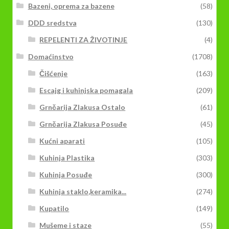
Bazeni, oprema za bazene
(58)
DDD sredstva
(130)
REPELENTI ZA ŽIVOTINJE
(4)
Domaćinstvo
(1708)
Čišćenje
(163)
Escajg i kuhinjska pomagala
(209)
Grnčarija Zlakusa Ostalo
(61)
Grnčarija Zlakusa Posuđe
(45)
Kućni aparati
(105)
Kuhinja Plastika
(303)
Kuhinja Posuđe
(300)
Kuhinja staklo,keramika...
(274)
Kupatilo
(149)
Mušeme i staze
(55)