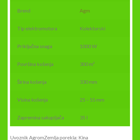
Brend
Agm
Tip elektromotora
Kolektorski
Priključna snaga
1000 W
Površina košenja
300 m²
Širina košenja
330 mm
Visina košenja
25 – 55 mm
Zapremina sakupljača
35 l
Uvoznik AgromZemlja porekla: Kina