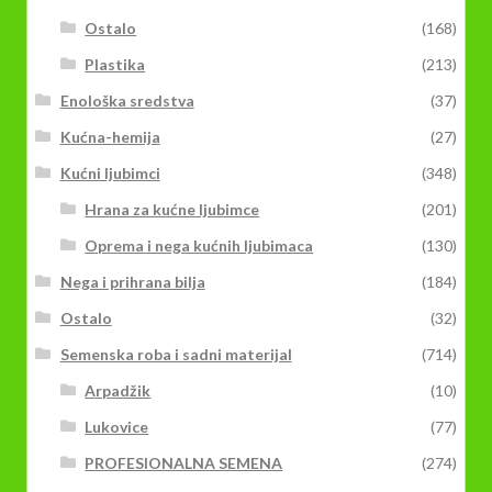
Ostalo
(168)
Plastika
(213)
Enološka sredstva
(37)
Kućna-hemija
(27)
Kućni ljubimci
(348)
Hrana za kućne ljubimce
(201)
Oprema i nega kućnih ljubimaca
(130)
Nega i prihrana bilja
(184)
Ostalo
(32)
Semenska roba i sadni materijal
(714)
Arpadžik
(10)
Lukovice
(77)
PROFESIONALNA SEMENA
(274)