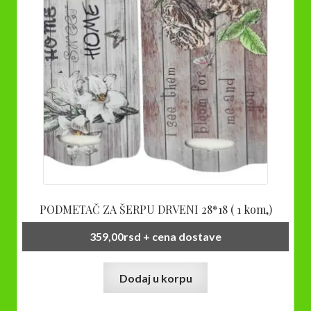
PODMETAČ ZA ŠERPU DRVENI 28*18 ( 1 kom,)
359,00
rsd
+ cena dostave
Dodaj u korpu