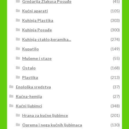
Grnčarija Zlakusa Posuđe
(45)
Kućni aparati
(105)
Kuhinja Plastika
(303)
Kuhinja Posuđe
(300)
Kuhinja staklo,keramika...
(274)
Kupatilo
(149)
Mušeme i staze
(55)
Ostalo
(168)
Plastika
(213)
Enološka sredstva
(37)
Kućna-hemija
(27)
Kućni ljubimci
(348)
Hrana za kućne ljubimce
(201)
Oprema i nega kućnih ljubimaca
(130)