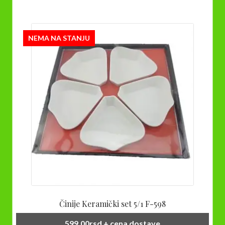
NEMA NA STANJU
Činije Keramički set 5/1 F-598
599,00
rsd
+ cena dostave