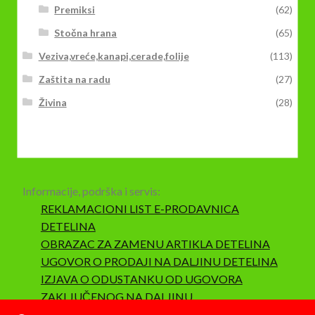
Premiksi
(62)
Stočna hrana
(65)
Veziva,vreće,kanapi,cerade,folije
(113)
Zaštita na radu
(27)
Živina
(28)
Informacije, podrška i servis:
REKLAMACIONI LIST E-PRODAVNICA
DETELINA
OBRAZAC ZA ZAMENU ARTIKLA DETELINA
UGOVOR O PRODAJI NA DALJINU DETELINA
IZJAVA O ODUSTANKU OD UGOVORA
ZAKLJUČENOG NA DALJINU
SAOBRAZNOST I REKLAMACIJA