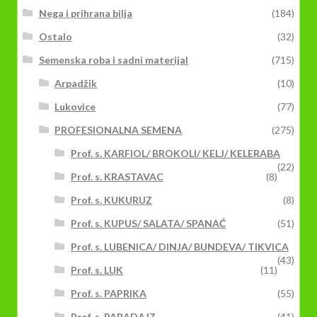
Nega i prihrana bilja
(184)
Ostalo
(32)
Semenska roba i sadni materijal
(715)
Arpadžik
(10)
Lukovice
(77)
PROFESIONALNA SEMENA
(275)
Prof. s. KARFIOL/ BROKOLI/ KELJ/ KELERABA
(22)
Prof. s. KRASTAVAC
(8)
Prof. s. KUKURUZ
(8)
Prof. s. KUPUS/ SALATA/ SPANAĆ
(51)
Prof. s. LUBENICA/ DINJA/ BUNDEVA/ TIKVICA
(43)
Prof. s. LUK
(11)
Prof. s. PAPRIKA
(55)
Prof. s. PARADAJZ
(41)