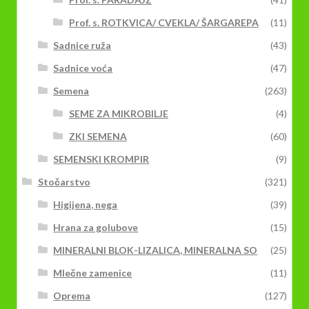
Prof. s. ROTKVICA/ CVEKLA/ ŠARGAREPA
(11)
Sadnice ruža
(43)
Sadnice voća
(47)
Semena
(263)
SEME ZA MIKROBILJE
(4)
ZKI SEMENA
(60)
SEMENSKI KROMPIR
(9)
Stočarstvo
(321)
Higijena, nega
(39)
Hrana za golubove
(15)
MINERALNI BLOK-LIZALICA, MINERALNA SO
(25)
Mlečne zamenice
(11)
Oprema
(127)