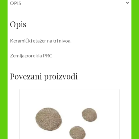
OPIS
Opis
Keramički etažer na tri nivoa.
Zemlja porekla PRC
Povezani proizvodi