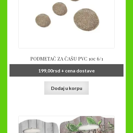
PODMETAČ ZA ČAŠU PVC 10c 6/1
199,00
rsd
+ cena dostave
Dodaj u korpu