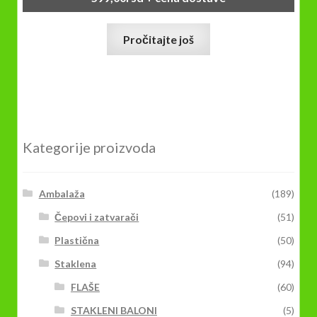
Pročitajte još
Kategorije proizvoda
Ambalaža
(189)
Čepovi i zatvarači
(51)
Plastična
(50)
Staklena
(94)
FLAŠE
(60)
STAKLENI BALONI
(5)