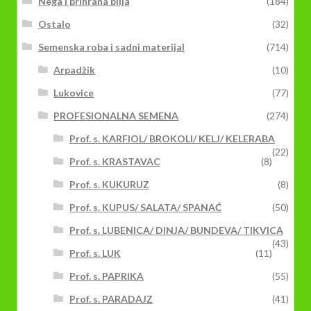
Nega i prihrana bilja
(184)
Ostalo
(32)
Semenska roba i sadni materijal
(714)
Arpadžik
(10)
Lukovice
(77)
PROFESIONALNA SEMENA
(274)
Prof. s. KARFIOL/ BROKOLI/ KELJ/ KELERABA
(22)
Prof. s. KRASTAVAC
(8)
Prof. s. KUKURUZ
(8)
Prof. s. KUPUS/ SALATA/ SPANAĆ
(50)
Prof. s. LUBENICA/ DINJA/ BUNDEVA/ TIKVICA
(43)
Prof. s. LUK
(11)
Prof. s. PAPRIKA
(55)
Prof. s. PARADAJZ
(41)