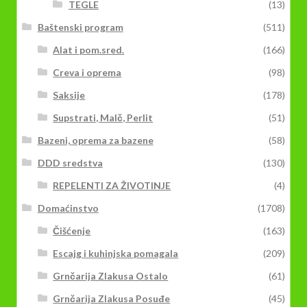
TEGLE
(13)
Baštenski program
(511)
Alat i pom.sred.
(166)
Creva i oprema
(98)
Saksije
(178)
Supstrati, Malč, Perlit
(51)
Bazeni, oprema za bazene
(58)
DDD sredstva
(130)
REPELENTI ZA ŽIVOTINJE
(4)
Domaćinstvo
(1708)
Čišćenje
(163)
Escajg i kuhinjska pomagala
(209)
Grnčarija Zlakusa Ostalo
(61)
Grnčarija Zlakusa Posuđe
(45)