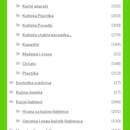
Kućni aparati
(105)
Kuhinja Plastika
(303)
Kuhinja Posuđe
(300)
Kuhinja staklo,keramika...
(274)
Kupatilo
(149)
Mušeme i staze
(55)
Ostalo
(168)
Plastika
(213)
Enološka sredstva
(37)
Kućna-hemija
(27)
Kućni ljubimci
(348)
Hrana za kućne ljubimce
(201)
Oprema i nega kućnih ljubimaca
(130)