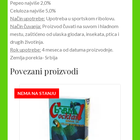
Pepeo najviše 2,0%
Celuloza najviše 5,0%
Način upotrebe:
Upotreba u sportskom ribolovu.
Način čuvanja:
Proizvod čuvati na suvom i hladnom
mestu, zaštićeno od ulaska glodara, insekata, ptica i
drugih životinja.
Rok upotrebe:
4 meseca od datuma proizvodnje.
Zemlja porekla- Srbija
Povezani proizvodi
NEMA NA STANJU