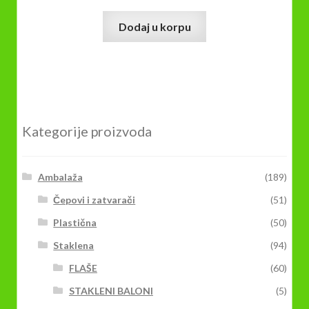
Dodaj u korpu
Kategorije proizvoda
Ambalaža
(189)
Čepovi i zatvarači
(51)
Plastična
(50)
Staklena
(94)
FLAŠE
(60)
STAKLENI BALONI
(5)