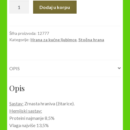
FishExtra
Dodaj u korpu
CRVENI-
MALINA
5kg-
UNIVERZALNI
Šifra proizvoda:
12777
Kategorije:
Hrana za kućne ljubimce
,
Stočna hrana
DODATAK
ZA
PRIMAMU
količina
OPIS
Opis
Sastav:
Zrnasta hraniva (žitarice).
Hemijski sastav:
Proteini najmanje 8,5%
Vlaga najviše 13,5%