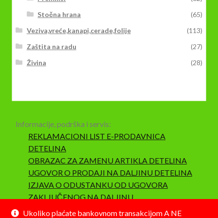
Stočna hrana
(65)
Veziva,vreće,kanapi,cerade,folije
(113)
Zaštita na radu
(27)
Živina
(28)
Informacije, podrška i servis:
REKLAMACIONI LIST E-PRODAVNICA
DETELINA
OBRAZAC ZA ZAMENU ARTIKLA DETELINA
UGOVOR O PRODAJI NA DALJINU DETELINA
IZJAVA O ODUSTANKU OD UGOVORA
ZAKLJUČENOG NA DALJINU
SAOBRAZNOST I REKLAMACIJA
Ukoliko plaćate bankovnom transakcijom A NE