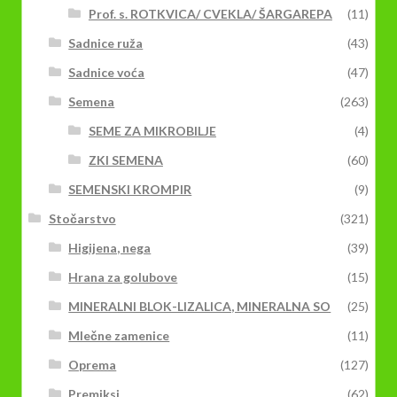
Prof. s. ROTKVICA/ CVEKLA/ ŠARGAREPA
(11)
Sadnice ruža
(43)
Sadnice voća
(47)
Semena
(263)
SEME ZA MIKROBILJE
(4)
ZKI SEMENA
(60)
SEMENSKI KROMPIR
(9)
Stočarstvo
(321)
Higijena, nega
(39)
Hrana za golubove
(15)
MINERALNI BLOK-LIZALICA, MINERALNA SO
(25)
Mlečne zamenice
(11)
Oprema
(127)
Premiksi
(62)