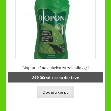
Biopon tečno đubrivo za zelenilo 0,5l
399,00
rsd
+ cena dostave
Dodaj u korpu