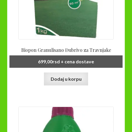
Biopon Granulisano Đubrivo za Travnjake
699,00
rsd
+ cena dostave
Dodaj u korpu