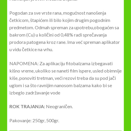
Pogodan za sve vrste rana, mogućnost nanošenja
četkicom, štapićem ili bilo kojim drugim pogodnim
predmetom. Odmah spreman za upotrebu,obogaćen sa
bakrom (Cu) u količini od 0,48% radi sprečavanja
prodora patogena kroz rane. Ima već spreman aplikator
u vidu četkice na vrhu.
NAPOMENA: Za aplikaciju fitobalzama izbegavati
kišno vreme, ukoliko se naneti film ispere, usled obimnije
kiše, ponoviti tretman, veći rezovi treba da su pod jači
uglom i sa što ravnijim nanosom balzama kako bi se
izbeglo zadržavanje vode
ROK TRAJANJA:
Neograničen.
Pakovanje: 250gr, 500gr.