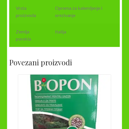
Vrsta
Oprema za kalemljenje i
proizvoda
orezivanje
Zemlja
Italija
porekla
Povezani proizvodi