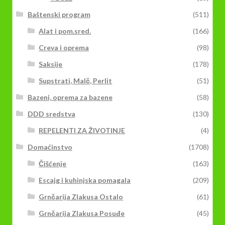
Baštenski program
(511)
Alat i pom.sred.
(166)
Creva i oprema
(98)
Saksije
(178)
Supstrati, Malč, Perlit
(51)
Bazeni, oprema za bazene
(58)
DDD sredstva
(130)
REPELENTI ZA ŽIVOTINJE
(4)
Domaćinstvo
(1708)
Čišćenje
(163)
Escajg i kuhinjska pomagala
(209)
Grnčarija Zlakusa Ostalo
(61)
Grnčarija Zlakusa Posuđe
(45)