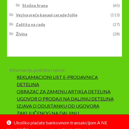
Stočna hrana
(65)
Veziva,vreće,kanapi,cerade,folije
(113)
Zaštita na radu
(27)
Živina
(28)
Informacije, podrška i servis:
REKLAMACIONI LIST E-PRODAVNICA
DETELINA
OBRAZAC ZA ZAMENU ARTIKLA DETELINA
UGOVOR O PRODAJI NA DALJINU DETELINA
IZJAVA O ODUSTANKU OD UGOVORA
ZAKLJUČENOG NA DALJINU
SAOBRAZNOST I REKLAMACIJA
Ukoliko plaćate bankovnom transakcijom A NE