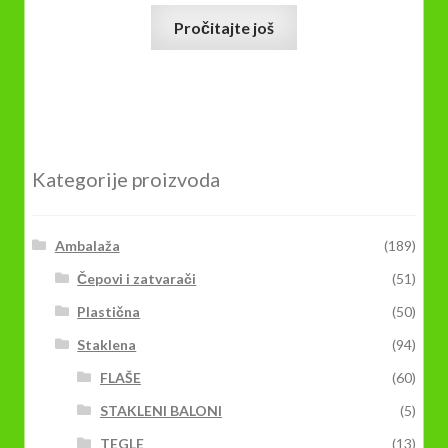
Pročitajte još
Kategorije proizvoda
Ambalaža
(189)
Čepovi i zatvarači
(51)
Plastična
(50)
Staklena
(94)
FLAŠE
(60)
STAKLENI BALONI
(5)
TEGLE
(13)