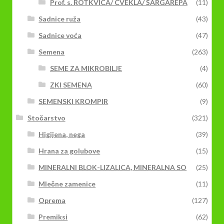
Prof. s. ROTKVICA/ CVEKLA/ ŠARGAREPA
(11)
Sadnice ruža
(43)
Sadnice voća
(47)
Semena
(263)
SEME ZA MIKROBILJE
(4)
ZKI SEMENA
(60)
SEMENSKI KROMPIR
(9)
Stočarstvo
(321)
Higijena, nega
(39)
Hrana za golubove
(15)
MINERALNI BLOK-LIZALICA, MINERALNA SO
(25)
Mlečne zamenice
(11)
Oprema
(127)
Premiksi
(62)