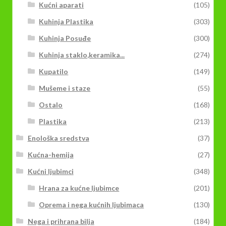
Kućni aparati
(105)
Kuhinja Plastika
(303)
Kuhinja Posuđe
(300)
Kuhinja staklo,keramika...
(274)
Kupatilo
(149)
Mušeme i staze
(55)
Ostalo
(168)
Plastika
(213)
Enološka sredstva
(37)
Kućna-hemija
(27)
Kućni ljubimci
(348)
Hrana za kućne ljubimce
(201)
Oprema i nega kućnih ljubimaca
(130)
Nega i prihrana bilja
(184)