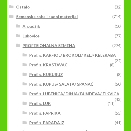
Ostalo
(32)
Semenska roba i sadni materijal
(714)
Arpadžik
(10)
Lukovice
(77)
PROFESIONALNA SEMENA
(274)
Prof. s. KARFIOL/ BROKOLI/ KELJ/ KELERABA
(22)
Prof. s. KRASTAVAC
(8)
Prof. s. KUKURUZ
(8)
Prof. s. KUPUS/ SALATA/ SPANAĆ
(50)
Prof. s. LUBENICA/ DINJA/ BUNDEVA/ TIKVICA
(43)
Prof. s. LUK
(11)
Prof. s. PAPRIKA
(55)
Prof. s. PARADAJZ
(41)