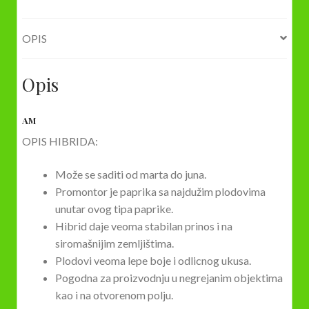
količina
OPIS
Opis
AM
OPIS HIBRIDA:
Može se saditi od marta do juna.
Promontor je paprika sa najdužim plodovima
unutar ovog tipa paprike.
Hibrid daje veoma stabilan prinos i na
siromašnijim zemljištima.
Plodovi veoma lepe boje i odlicnog ukusa.
Pogodna za proizvodnju u negrejanim objektima
kao i na otvorenom polju.