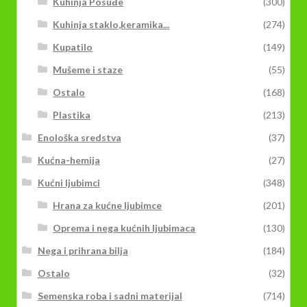
Kuhinja Posuđe
(300)
Kuhinja staklo,keramika...
(274)
Kupatilo
(149)
Mušeme i staze
(55)
Ostalo
(168)
Plastika
(213)
Enološka sredstva
(37)
Kućna-hemija
(27)
Kućni ljubimci
(348)
Hrana za kućne ljubimce
(201)
Oprema i nega kućnih ljubimaca
(130)
Nega i prihrana bilja
(184)
Ostalo
(32)
Semenska roba i sadni materijal
(714)