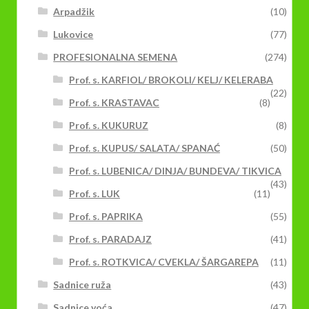
Arpadžik
(10)
Lukovice
(77)
PROFESIONALNA SEMENA
(274)
Prof. s. KARFIOL/ BROKOLI/ KELJ/ KELERABA
(22)
Prof. s. KRASTAVAC
(8)
Prof. s. KUKURUZ
(8)
Prof. s. KUPUS/ SALATA/ SPANAĆ
(50)
Prof. s. LUBENICA/ DINJA/ BUNDEVA/ TIKVICA
(43)
Prof. s. LUK
(11)
Prof. s. PAPRIKA
(55)
Prof. s. PARADAJZ
(41)
Prof. s. ROTKVICA/ CVEKLA/ ŠARGAREPA
(11)
Sadnice ruža
(43)
Sadnice voća
(47)