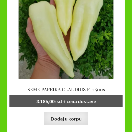
biti
izabrane
na
stranici
proizvoda.
SEME PAPRIKA CLAUDIUS F-1 500s
3.186,00
rsd
+ cena dostave
Dodaj u korpu