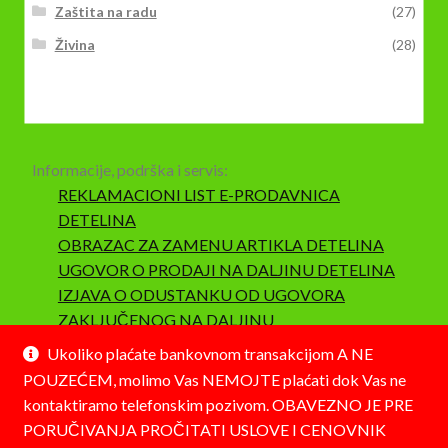
Zaštita na radu
(27)
Živina
(28)
Informacije, podrška i servis:
REKLAMACIONI LIST E-PRODAVNICA
DETELINA
OBRAZAC ZA ZAMENU ARTIKLA DETELINA
UGOVOR O PRODAJI NA DALJINU DETELINA
IZJAVA O ODUSTANKU OD UGOVORA
ZAKLJUČENOG NA DALJINU
SAOBRAZNOST I REKLAMACIJA
Ukoliko plaćate bankovnom transakcijom A NE
POUZEĆEM, molimo Vas NEMOJTE plaćati dok Vas ne
kontaktiramo telefonskim pozivom. OBAVEZNO JE PRE
PORUČIVANJA PROČITATI USLOVE I CENOVNIK