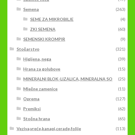
Semena
(263)
SEME ZA MIKROBILJE
(4)
ZKI SEMENA
(60)
SEMENSKI KROMPIR
(9)
Stočarstvo
(321)
Higijena, nega
(39)
Hrana za golubove
(15)
MINERALNI BLOK-LIZALICA, MINERALNA SO
(25)
Mlečne zamenice
(11)
Oprema
(127)
Premiksi
(62)
Stočna hrana
(65)
Veziva,vreće,kanapi,cerade,folije
(113)