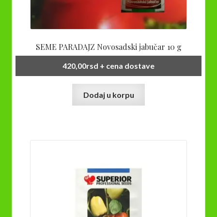
SEME PARADAJZ Novosadski jabučar 10 g
420,00
rsd
+ cena dostave
Dodaj u korpu