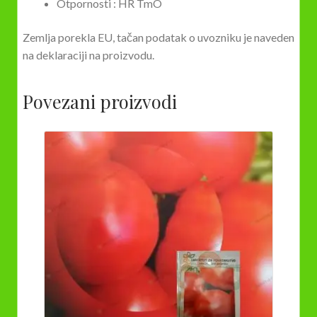
Otpornosti : HR TmO
Zemlja porekla EU, tačan podatak o uvozniku je naveden
na deklaraciji na proizvodu.
Povezani proizvodi