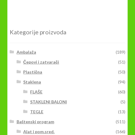
Kategorije proizvoda
Ambalaža
(189)
Čepovi i zatvarači
(51)
Plastična
(50)
Staklena
(94)
FLAŠE
(60)
STAKLENI BALONI
(5)
TEGLE
(13)
Baštenski program
(511)
Alat i pom.sred.
(166)