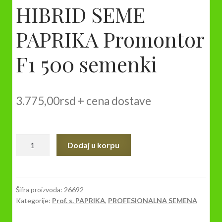
HIBRID SEME
PAPRIKA Promontor
F1 500 semenki
3.775,00
rsd
+ cena dostave
HIBRID
Dodaj u korpu
SEME
PAPRIKA
Promontor
F1
Šifra proizvoda:
26692
Kategorije:
Prof. s. PAPRIKA
,
PROFESIONALNA SEMENA
500
semenki