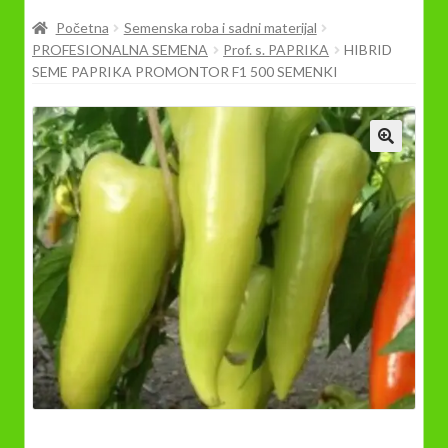
Prodavnica
Početna
Semenska roba i sadni materijal
PROFESIONALNA SEMENA
Prof. s. PAPRIKA
HIBRID
SEME PAPRIKA PROMONTOR F1 500 SEMENKI