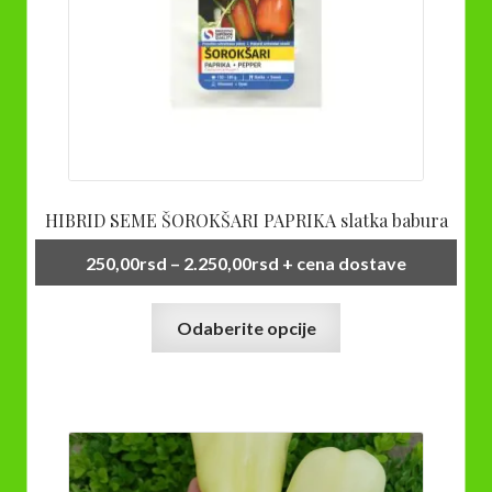
HIBRID SEME ŠOROKŠARI PAPRIKA slatka babura
Raspon
250,00
rsd
–
2.250,00
rsd
+ cena dostave
cena:
Ovaj
od
Odaberite opcije
proizvod
250,00rsd
ima
do
više
2.250,00rsd
varijanti.
Opcije
mogu