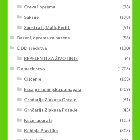
Creva i oprema
(98)
Saksije
(178)
Supstrati, Malč, Perlit
(51)
Bazeni, oprema za bazene
(58)
DDD sredstva
(130)
REPELENTI ZA ŽIVOTINJE
(4)
Domaćinstvo
(1708)
Čišćenje
(163)
Escajg i kuhinjska pomagala
(209)
Grnčarija Zlakusa Ostalo
(61)
Grnčarija Zlakusa Posuđe
(45)
Kućni aparati
(105)
Kuhinja Plastika
(303)