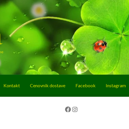
a
ne
Kontakt
Cenovnik dostave
Facebook
Instagram
g
O nama
Korpa
Plaćanje
Prodavnica
Facebook
Instagram