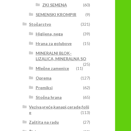
ZKI SEMENA
(60)
SEMENSKI KROMPIR
(9)
Stočarstvo
(321)
Higijena, nega
(39)
Hrana za golubove
(15)
MINERALNI BLOK-
LIZALICA, MINERALNA SO
(25)
Mlečne zamenice
(11)
Oprema
(127)
Premiksi
(62)
Stočna hrana
(65)
Veziva,vreće,kanapi,cerade,folij
e
(113)
Zaštita na radu
(27)