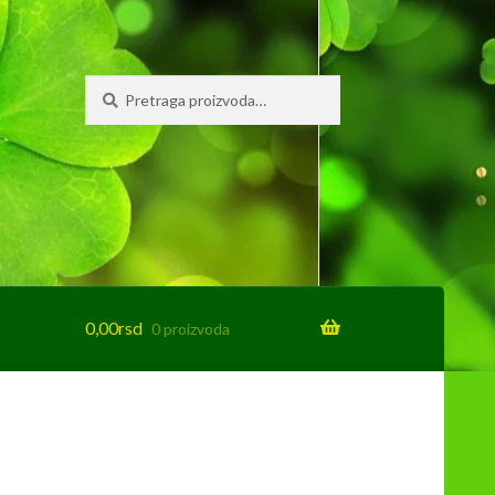
Pretraga
Pretraži
za:
0,00
rsd
0 proizvoda