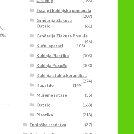
Čišćenje
(163)
Escajg i kuhinjska pomagala
(209)
Grnčarija Zlakusa
Ostalo
(61)
%,
0%.
Grnčarija Zlakusa Posuđe
(45)
Kućni aparati
(105)
Kuhinja Plastika
(303)
Kuhinja Posuđe
(300)
Kuhinja staklo,keramika...
(274)
Kupatilo
(149)
Mušeme i staze
(55)
Ostalo
(168)
Plastika
(213)
Enološka sredstva
(37)