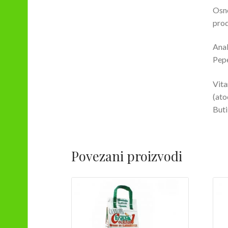
Osno
prod
Anal
Pepe
Vita
(ato
Buti
Povezani proizvodi