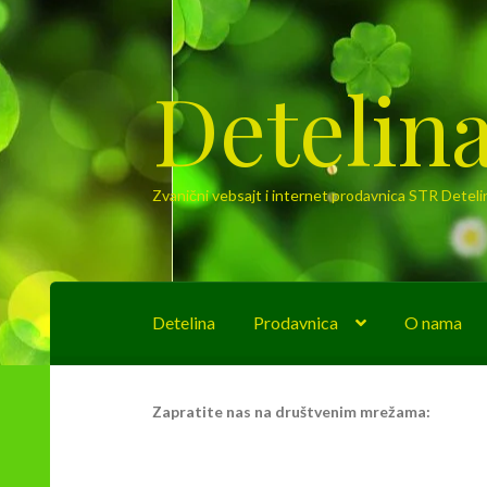
Detelin
Preskoči
Skoči
na
na
navigaciju
sadržaj
Zvanični vebsajt i internet prodavnica STR Deteli
Detelina
Prodavnica
O nama
Početak
Cenovnik dostave
Kontakt
Moj nalo
Zapratite nas na društvenim mrežama: