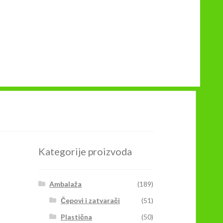
Kategorije proizvoda
Ambalaža
(189)
Čepovi i zatvarači
(51)
Plastična
(50)