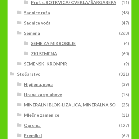
Prof. s. ROTKVICA/ CVEKLA/ ŠARGAREPA
(11)
Sadnice ruža
(43)
Sadnice voća
(47)
Semena
(263)
SEME ZA MIKROBILJE
(4)
ZKI SEMENA
(60)
SEMENSKI KROMPIR
(9)
Stočarstvo
(321)
Higijena, nega
(39)
Hrana za golubove
(15)
MINERALNI BLOK-LIZALICA, MINERALNA SO
(25)
Mlečne zamenice
(11)
Oprema
(127)
Premiksi
(62)