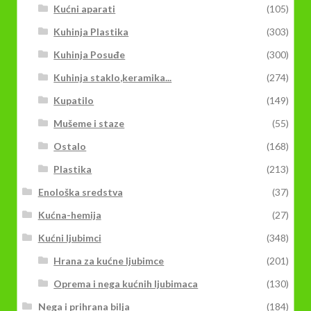
Kućni aparati
(105)
Kuhinja Plastika
(303)
Kuhinja Posuđe
(300)
Kuhinja staklo,keramika...
(274)
Kupatilo
(149)
Mušeme i staze
(55)
Ostalo
(168)
Plastika
(213)
Enološka sredstva
(37)
Kućna-hemija
(27)
Kućni ljubimci
(348)
Hrana za kućne ljubimce
(201)
Oprema i nega kućnih ljubimaca
(130)
Nega i prihrana bilja
(184)