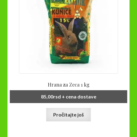
izabrane
na
stranici
proizvoda.
Hrana za Zeca 1 kg
85,00
rsd
+ cena dostave
Pročitajte još