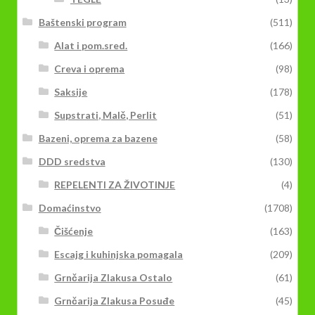
Baštenski program
(511)
Alat i pom.sred.
(166)
Creva i oprema
(98)
Saksije
(178)
Supstrati, Malč, Perlit
(51)
Bazeni, oprema za bazene
(58)
DDD sredstva
(130)
REPELENTI ZA ŽIVOTINJE
(4)
Domaćinstvo
(1708)
Čišćenje
(163)
Escajg i kuhinjska pomagala
(209)
Grnčarija Zlakusa Ostalo
(61)
Grnčarija Zlakusa Posuđe
(45)