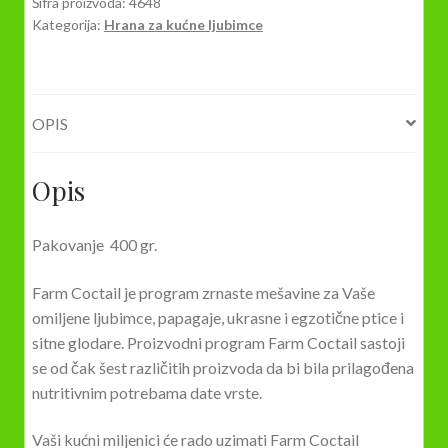
GR.
Šifra proizvoda:
4648
Kategorija:
Hrana za kućne ljubimce
količina
OPIS
Opis
Pakovanje 400 gr.
Farm Coctail je program zrnaste mešavine za Vaše
omiljene ljubimce, papagaje, ukrasne i egzotične ptice i
sitne glodare. Proizvodni program Farm Coctail sastoji
se od čak šest različitih proizvoda da bi bila prilagođena
nutritivnim potrebama date vrste.
Vaši kućni miljenici će rado uzimati Farm Coctail