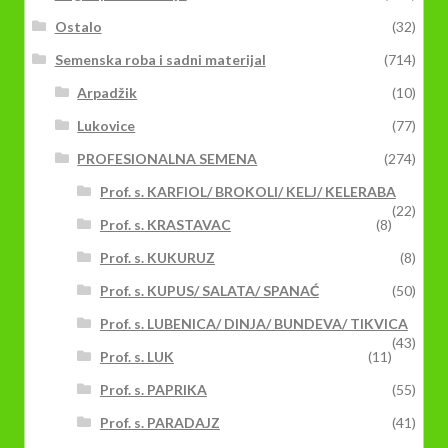
Ostalo
(32)
Semenska roba i sadni materijal
(714)
Arpadžik
(10)
Lukovice
(77)
PROFESIONALNA SEMENA
(274)
Prof. s. KARFIOL/ BROKOLI/ KELJ/ KELERABA
(22)
Prof. s. KRASTAVAC
(8)
Prof. s. KUKURUZ
(8)
Prof. s. KUPUS/ SALATA/ SPANAĆ
(50)
Prof. s. LUBENICA/ DINJA/ BUNDEVA/ TIKVICA
(43)
Prof. s. LUK
(11)
Prof. s. PAPRIKA
(55)
Prof. s. PARADAJZ
(41)