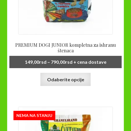
PREMIUM DOGI JUNIOR kompletna za ishranu
štenaca
Raspon
149,00
rsd
–
790,00
rsd
+ cena dostave
cena:
Ovaj
od
Odaberite opcije
proizvod
149,00rsd
ima
do
više
790,00rsd
varijanti.
Opcije
NEMA NA STANJU
mogu
biti