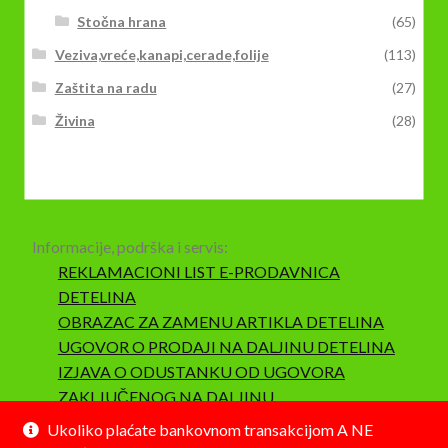
Stočna hrana
(65)
Veziva,vreće,kanapi,cerade,folije
(113)
Zaštita na radu
(27)
Živina
(28)
Informacije, podrška i servis:
REKLAMACIONI LIST E-PRODAVNICA
DETELINA
OBRAZAC ZA ZAMENU ARTIKLA DETELINA
UGOVOR O PRODAJI NA DALJINU DETELINA
IZJAVA O ODUSTANKU OD UGOVORA
ZAKLJUČENOG NA DALJINU
SAOBRAZNOST I REKLAMACIJA
Ukoliko plaćate bankovnom transakcijom A NE