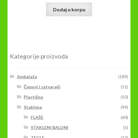
Dodaj u korpu
Kategorije proizvoda
Ambalaža
(189)
Čepovi i zatvarači
(51)
Plastična
(50)
Staklena
(94)
FLAŠE
(60)
STAKLENI BALONI
(5)
TEGLE
(13)