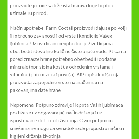
proizvode jer one sadrže ista hraniva koje bi ptice
uzimale i u prirodi.
Način upotrebe: Farm Coctail proizvodi daju se po volji
ili obročno zavisnosti i od vrste i kondicije Vašeg
ljubimca. Uz ovu hranu neophodno je životinjama
obezbediti dovoljne količine čiste pijaće vode. Pticama
pored zrnaste hrane potrebno obezbediti dodatne
minerale (npr. sipina kost), a određenim vrstama i
vitamine (putem voća i povrća). Bliži opisi korišćenja
proizvoda za pojedine vrste, naznačeni su na
pakovanjima date hrane.
Napomena: Potpuno zdravlje i lepota Vaših ljubimaca
postiže se uz odgovarajući način držanja i uz
ispoštovanje dobrobiti životinja. Ovim potpunim
smešama ne mogu da se nadoknade propusti u načinu i
higijeni držanja životinja.