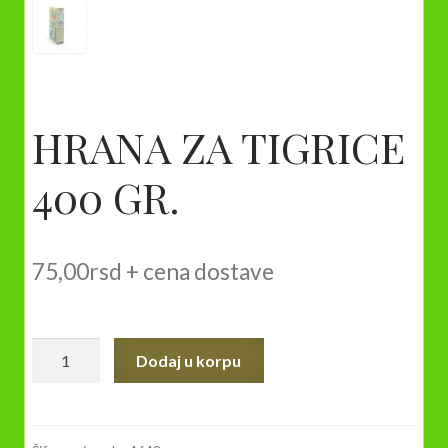
HRANA ZA TIGRICE
400 GR.
75,00
rsd
+ cena dostave
HRANA
Dodaj u korpu
ZA
TIGRICE
400