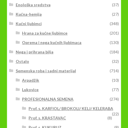
Enološka sredstva
(37)
Kućna-hemija
(27)
Kućni ljubimci
(348)
Hrana za kućne ljubimce
(201)
Oprema i nega kućnih ljubimaca
(130)
Nega i prihrana bilja
(184)
Ostalo
(32)
Semenska roba i sadni materijal
(714)
Arpadžik
(10)
Lukovice
(77)
PROFESIONALNA SEMENA
(274)
Prof. s. KARFIOL/ BROKOLI/ KELJ/ KELERABA
(22)
Prof. s. KRASTAVAC
(8)
Prof. s. KUKURUZ
(8)