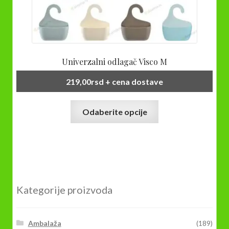
Univerzalni odlagač Visco M
219,00
rsd
+ cena dostave
Ovaj
Odaberite opcije
proizvod
ima
više
varijanti.
Opcije
mogu
Kategorije proizvoda
biti
izabrane
na
Ambalaža
(189)