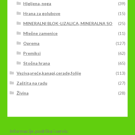
Higijena, nega
(39)
Hrana za golubove
(15)
MINERALNI BLOK-LIZALICA, MINERALNA SO
(25)
Mlečne zamenice
(11)
Oprema
(127)
Premiksi
(62)
Stočna hrana
(65)
Veziva,vreće,kanapi,cerade,folije
(113)
Zaštita na radu
(27)
Živina
(28)
Informacije, podrška i servis: