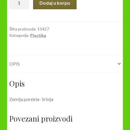
Dodaj u korpu
za
radijator
RAVNI
plastčni
Šifra proizvoda:
15427
Kategorija:
Plastika
količina
OPIS
Opis
Zemlja porekla- Srbija
Povezani proizvodi