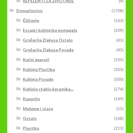
REPELENTI ZA ŽIVOTINJE
(4)
Domaćinstvo
(1708)
Čišćenje
(163)
Escajg i kuhinjska pomagala
(209)
Grnčarija Zlakusa Ostalo
(61)
Grnčarija Zlakusa Posuđe
(45)
Kućni aparati
(105)
Kuhinja Plastika
(303)
Kuhinja Posuđe
(300)
Kuhinja staklo,keramika...
(274)
Kupatilo
(149)
Mušeme i staze
(55)
Ostalo
(168)
Plastika
(213)