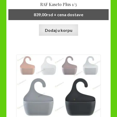
RAF Kaseto Plus 1/3
839,00
rsd
+ cena dostave
Dodaj u korpu