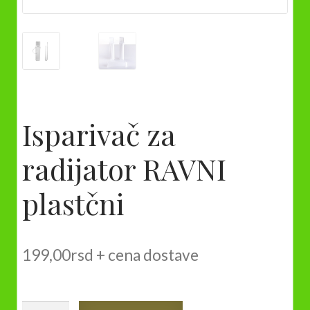
Isparivač za
radijator RAVNI
plastčni
199,00
rsd
+ cena dostave
Isparivač