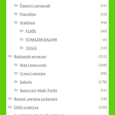
stranici
Čepovi i zatvarači
(51)
proizvoda.
Plastična
(50)
Staklena
(94)
FLAŠE
(60)
STAKLENI BALONI
(5)
TEGLE
(13)
Baštenski program
(511)
Alat i pom.sred.
(166)
Creva i oprema
(98)
Saksije
(178)
Supstrati, Malč, Perlit
(51)
Bazeni, oprema za bazene
(58)
DDD sredstva
(130)