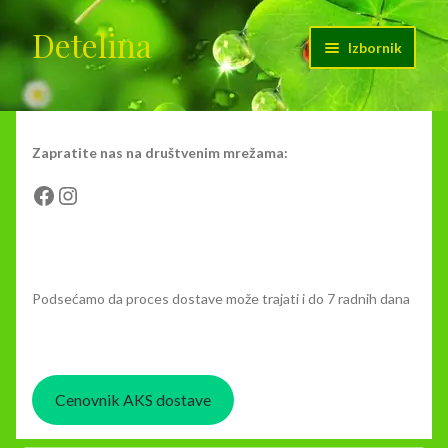
Detelina
Preskoči
Skoči
Izbornik
na
na
navigaciju
sadržaj
Početak
Cenovnik dostave
Zapratite nas na društvenim mrežama:
Facebook
Instagram
Kontakt
Moj nalog
Podsećamo da proces dostave može trajati i do 7 radnih dana
O nama
Korpa
Cenovnik AKS dostave
Plaćanje