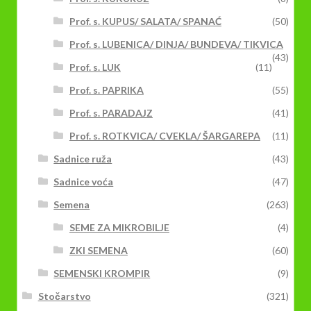
Prof. s. KUPUS/ SALATA/ SPANAĆ
(50)
Prof. s. LUBENICA/ DINJA/ BUNDEVA/ TIKVICA
(43)
Prof. s. LUK
(11)
Prof. s. PAPRIKA
(55)
Prof. s. PARADAJZ
(41)
Prof. s. ROTKVICA/ CVEKLA/ ŠARGAREPA
(11)
Sadnice ruža
(43)
Sadnice voća
(47)
Semena
(263)
SEME ZA MIKROBILJE
(4)
ZKI SEMENA
(60)
SEMENSKI KROMPIR
(9)
Stočarstvo
(321)