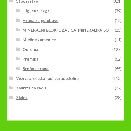
Stočarstvo
(321)
Higijena, nega
(39)
Hrana za golubove
(15)
MINERALNI BLOK-LIZALICA, MINERALNA SO
(25)
Mlečne zamenice
(11)
Oprema
(127)
Premiksi
(62)
Stočna hrana
(65)
Veziva,vreće,kanapi,cerade,folije
(113)
Zaštita na radu
(27)
Živina
(28)