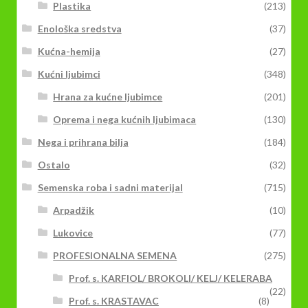
Plastika
(213)
Enološka sredstva
(37)
Kućna-hemija
(27)
Kućni ljubimci
(348)
Hrana za kućne ljubimce
(201)
Oprema i nega kućnih ljubimaca
(130)
Nega i prihrana bilja
(184)
Ostalo
(32)
Semenska roba i sadni materijal
(715)
Arpadžik
(10)
Lukovice
(77)
PROFESIONALNA SEMENA
(275)
Prof. s. KARFIOL/ BROKOLI/ KELJ/ KELERABA
(22)
Prof. s. KRASTAVAC
(8)