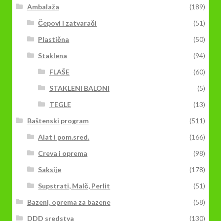
Ambalaža
(189)
Čepovi i zatvarači
(51)
Plastična
(50)
Staklena
(94)
FLAŠE
(60)
STAKLENI BALONI
(5)
TEGLE
(13)
Baštenski program
(511)
Alat i pom.sred.
(166)
Creva i oprema
(98)
Saksije
(178)
Supstrati, Malč, Perlit
(51)
Bazeni, oprema za bazene
(58)
DDD sredstva
(130)