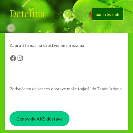
Detelina
Preskoči
Skoči
Izbornik
na
na
navigaciju
sadržaj
Početak
Cenovnik dostave
Zapratite nas na društvenim mrežama:
Facebook
Instagram
Kontakt
Moj nalog
Podsećamo da proces dostave može trajati i do 7 radnih dana
O nama
Korpa
Cenovnik AKS dostave
Plaćanje