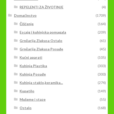
REPELENTI ZA ŽIVOTINJE
(4)
Domaćinstvo
(1709)
Čišćenje
(164)
Escajg i kuhinjska pomagala
(209)
Grnčarija Zlakusa Ostalo
(61)
Grnčarija Zlakusa Posuđe
(45)
Kućni aparati
(105)
Kuhinja Plastika
(303)
Kuhinja Posuđe
(300)
Kuhinja staklo,keramika...
(274)
Kupatilo
(149)
Mušeme i staze
(55)
Ostalo
(168)