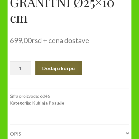
GRANITNI Ø25×10
cm
699,00
rsd
+ cena dostave
KALUP
Dodaj u korpu
ZA
KUGLOF
GRANITNI
Ø25x10
Šifra proizvoda:
6046
Kategorija:
Kuhinja Posuđe
cm
količina
OPIS