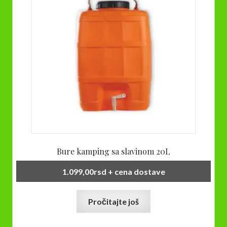
Bure kamping sa slavinom 20L
1.099,00
rsd
+ cena dostave
Pročitajte još