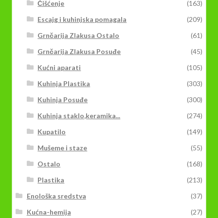
Čišćenje
(163)
Escajg i kuhinjska pomagala
(209)
Grnčarija Zlakusa Ostalo
(61)
Grnčarija Zlakusa Posuđe
(45)
Kućni aparati
(105)
Kuhinja Plastika
(303)
Kuhinja Posuđe
(300)
Kuhinja staklo,keramika...
(274)
Kupatilo
(149)
Mušeme i staze
(55)
Ostalo
(168)
Plastika
(213)
Enološka sredstva
(37)
Kućna-hemija
(27)