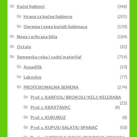
Kućni ljubimci
(348)
Hrana za kućne ljubimce
(201)
Oprema i nega kućnih ljubimaca
(130)
Nega i prihrana bilja
(184)
Ostalo
(32)
Semenska roba i sadni materijal
(714)
Arpadžik
(10)
Lukovice
(77)
PROFESIONALNA SEMENA
(274)
Prof. s. KARFIOL/ BROKOLI/ KELJ/ KELERABA
(22)
Prof. s. KRASTAVAC
(8)
Prof. s. KUKURUZ
(8)
Prof. s. KUPUS/ SALATA/ SPANAĆ
(50)