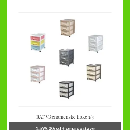
RAF Višenamenske fioke 1/3
1.599,00
rsd
+ cena dostave