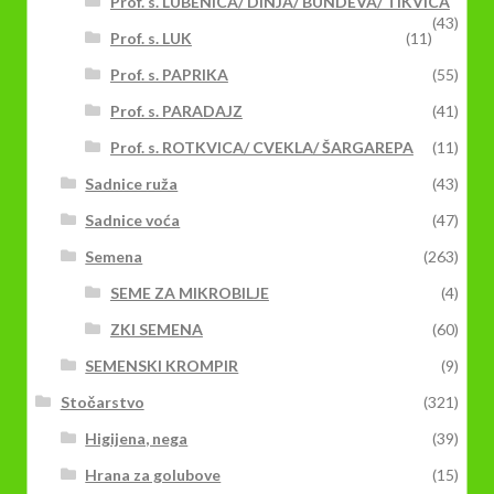
Prof. s. LUBENICA/ DINJA/ BUNDEVA/ TIKVICA
(43)
Prof. s. LUK
(11)
Prof. s. PAPRIKA
(55)
Prof. s. PARADAJZ
(41)
Prof. s. ROTKVICA/ CVEKLA/ ŠARGAREPA
(11)
Sadnice ruža
(43)
Sadnice voća
(47)
Semena
(263)
SEME ZA MIKROBILJE
(4)
ZKI SEMENA
(60)
SEMENSKI KROMPIR
(9)
Stočarstvo
(321)
Higijena, nega
(39)
Hrana za golubove
(15)