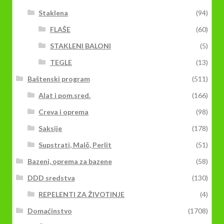
Staklena
(94)
FLAŠE
(60)
STAKLENI BALONI
(5)
TEGLE
(13)
Baštenski program
(511)
Alat i pom.sred.
(166)
Creva i oprema
(98)
Saksije
(178)
Supstrati, Malč, Perlit
(51)
Bazeni, oprema za bazene
(58)
DDD sredstva
(130)
REPELENTI ZA ŽIVOTINJE
(4)
Domaćinstvo
(1708)