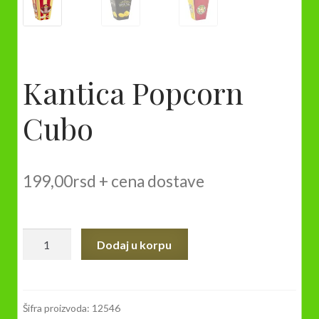
Kantica Popcorn
Cubo
199,00
rsd
+ cena dostave
Kantica
Dodaj u korpu
Popcorn
Cubo
količina
Šifra proizvoda:
12546