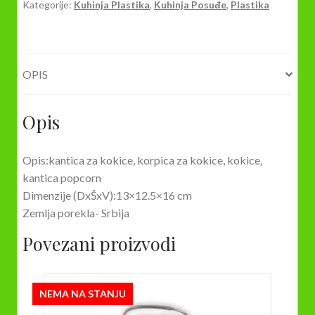
Kategorije:
Kuhinja Plastika
,
Kuhinja Posuđe
,
Plastika
OPIS
Opis
Opis:kantica za kokice, korpica za kokice, kokice,
kantica popcorn
Dimenzije (DxŠxV):13×12.5×16 cm
Zemlja porekla- Srbija
Povezani proizvodi
NEMA NA STANJU