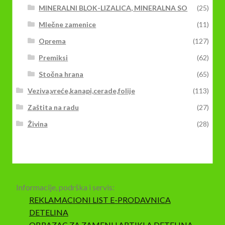
MINERALNI BLOK-LIZALICA, MINERALNA SO
(25)
Mlečne zamenice
(11)
Oprema
(127)
Premiksi
(62)
Stočna hrana
(65)
Veziva,vreće,kanapi,cerade,folije
(113)
Zaštita na radu
(27)
Živina
(28)
Informacije, podrška i servis:
REKLAMACIONI LIST E-PRODAVNICA
DETELINA
OBRAZAC ZA ZAMENU ARTIKLA DETELINA