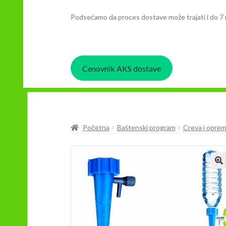
Podsećamo da proces dostave može trajati i do 7 
Cenovnik AKS dostave
Početna
Baštenski program
Creva i opre