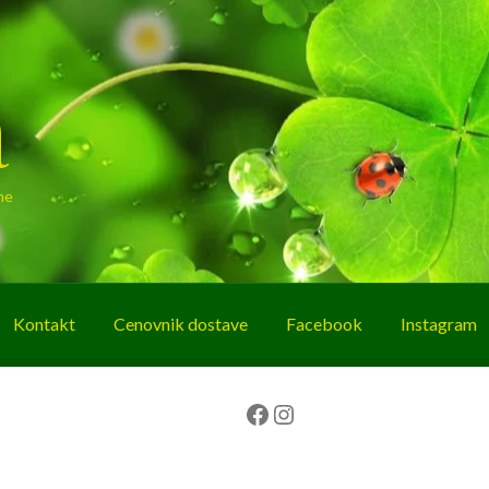
a
ne
Kontakt
Cenovnik dostave
Facebook
Instagram
g
O nama
Korpa
Plaćanje
Prodavnica
Facebook
Instagram