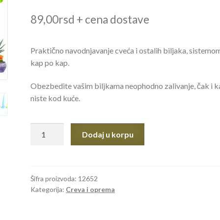
89,00
rsd
+ cena dostave
Praktično navodnjavanje cveća i ostalih biljaka, sistemo
kap po kap.
Obezbedite vašim biljkama neophodno zalivanje, čak i 
niste kod kuće.
KAP
Dodaj u korpu
PO
KAP
navodnjavanje
na
Šifra proizvoda:
12652
Kategorija:
Creva i oprema
flašu
količina