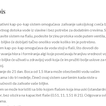
is
ativni kap-po-kap sistem omogućava zalivanje saksijskog cveća 
ktnog dotoka vode iz slavine i bez potrebe za dodatnim crevima.
avite sistem na flašu, podesite brzinu protoka vode putem ventila, 
 biljke će dobijati tačno onoliko vode koliko im je potrebno.
em kap-po-kap omogućava da voda stoji u flaši, što dovodi do
ravanja hlora i formiranja algi koje povećavaju hranjivu vrednost v
 biljke će uživati u zdravijoj vodi koja će im pružiti bolje uslove za r
oj.
anje do 21 dan. Boca od 1.5 litara može obezbediti vodu vašim
kama i do tri nedelje, čineći ovaj sistem savršenim kada niste u
ćnosti da zalivate vaše biljke.
em se može koristiti sa bilo kojom flašom koja ima uski (standardni
r, bez obzira na kapacitet flaše (0.51, 11, 1.51 ili 21). Odgovara sv
ama.