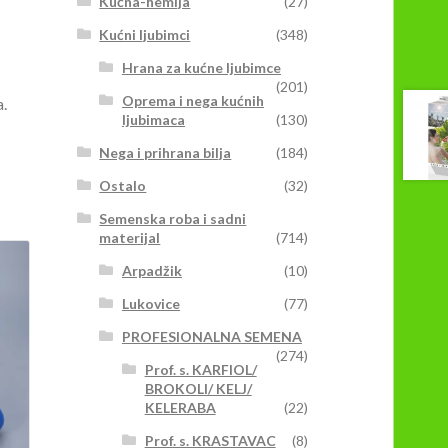
Kućna-hemija
(27)
Kućni ljubimci
(348)
Hrana za kućne ljubimce
(201)
Oprema i nega kućnih
.
ljubimaca
(130)
Nega i prihrana bilja
(184)
Ostalo
(32)
Semenska roba i sadni
materijal
(714)
Arpadžik
(10)
Lukovice
(77)
PROFESIONALNA SEMENA
(274)
Prof. s. KARFIOL/
BROKOLI/ KELJ/
KELERABA
(22)
Prof. s. KRASTAVAC
(8)