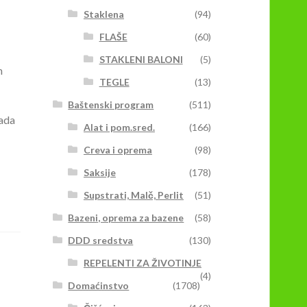
Staklena
(94)
FLAŠE
(60)
STAKLENI BALONI
(5)
m
TEGLE
(13)
Baštenski program
(511)
kada
Alat i pom.sred.
(166)
Creva i oprema
(98)
Saksije
(178)
Supstrati, Malč, Perlit
(51)
Bazeni, oprema za bazene
(58)
DDD sredstva
(130)
REPELENTI ZA ŽIVOTINJE
(4)
Domaćinstvo
(1708)