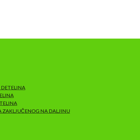
 DETELINA
ELINA
TELINA
A ZAKLJUČENOG NA DALJINU