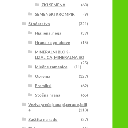
ZKI SEMENA
(60)
SEMENSKI KROMPIR
(9)
Stočarstvo
(321)
Higijena, nega
(39)
Hrana za golubove
(15)
MINERALNI BLOK-
LIZALICA, MINERALNA SO
(25)
Mlečne zamenice
(11)
Oprema
(127)
Premiksi
(62)
Stočna hrana
(65)
Veziva,vreće,kanapi,cerade,folij
e
(113)
Zaštita na radu
(27)