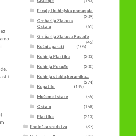
Čišćenje
(163)
Escajg i kuhinjska pomagala
(209)
Grnčarija Zlakusa
Ostalo
(61)
bez
Grnčarija Zlakusa Posuđe
 Samo
(45)
i
Kućni aparati
(105)
Kuhinja Plastika
(303)
Kuhinja Posuđe
(300)
ode.
ast i
Kuhinja staklo,keramika...
(274)
Kupatilo
(149)
Mušeme i staze
(55)
Ostalo
(168)
)
Plastika
(213)
im
Enološka sredstva
(37)