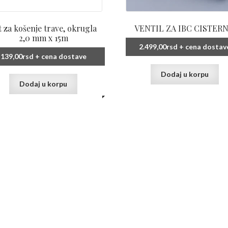
t za košenje trave, okrugla
VENTIL ZA IBC CISTER
2,0 mm x 15m
2.499,00
rsd
+ cena dostav
139,00
rsd
+ cena dostave
Dodaj u korpu
Dodaj u korpu