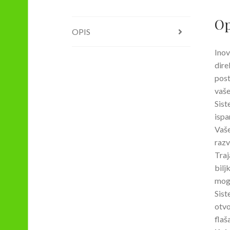
Op
OPIS
Inov
dire
post
vaše
Sist
ispa
Vaše
razv
Traj
bilj
mogu
Sist
otvo
flaš