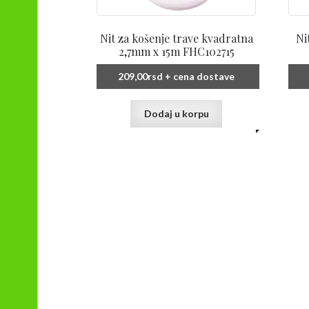
Nit za košenje trave kvadratna
Ni
2,7mm x 15m FHC102715
209,00
rsd
+ cena dostave
Dodaj u korpu