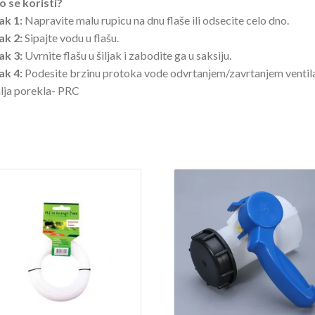
 se koristi?
ak 1:
Napravite malu rupicu na dnu flaše ili odsecite celo dno.
ak 2:
Sipajte vodu u flašu.
ak 3:
Uvrnite flašu u šiljak i zabodite ga u saksiju.
ak 4:
Podesite brzinu protoka vode odvrtanjem/zavrtanjem ventila
ja porekla- PRC