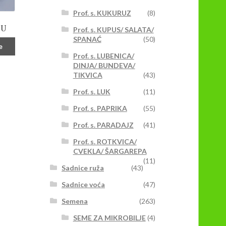
Prof. s. KUKURUZ
(8)
NU
Prof. s. KUPUS/ SALATA/
SPANAĆ
(50)
e
Prof. s. LUBENICA/
DINJA/ BUNDEVA/
TIKVICA
(43)
Prof. s. LUK
(11)
Prof. s. PAPRIKA
(55)
Prof. s. PARADAJZ
(41)
Prof. s. ROTKVICA/
CVEKLA/ ŠARGAREPA
(11)
Sadnice ruža
(43)
Sadnice voća
(47)
Semena
(263)
SEME ZA MIKROBILJE
(4)