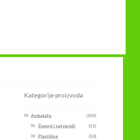
Kategorije proizvoda
Ambalaža
(189)
Čepovi i zatvarači
(51)
Plastična
(50)