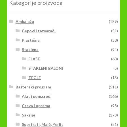
Kategorije proizvoda
Ambalaža
(189)
Čepovi i zatvarači
(51)
Plastična
(50)
Staklena
(94)
FLAŠE
(60)
STAKLENI BALONI
(5)
TEGLE
(13)
Baštenski program
(511)
Alat i pom.sred.
(166)
Creva i oprema
(98)
Saksije
(178)
Supstrati, Malč, Perlit
(51)