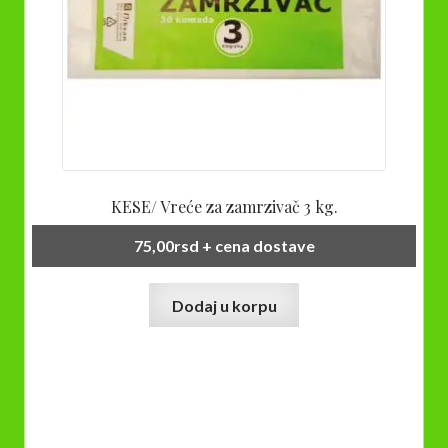
proizvoda.
KESE/ Vreće za zamrzivač 3 kg.
75,00
rsd
+ cena dostave
Dodaj u korpu