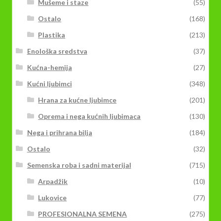
Mušeme i staze
(55)
Ostalo
(168)
Plastika
(213)
Enološka sredstva
(37)
Kućna-hemija
(27)
Kućni ljubimci
(348)
Hrana za kućne ljubimce
(201)
Oprema i nega kućnih ljubimaca
(130)
Nega i prihrana bilja
(184)
Ostalo
(32)
Semenska roba i sadni materijal
(715)
Arpadžik
(10)
Lukovice
(77)
PROFESIONALNA SEMENA
(275)