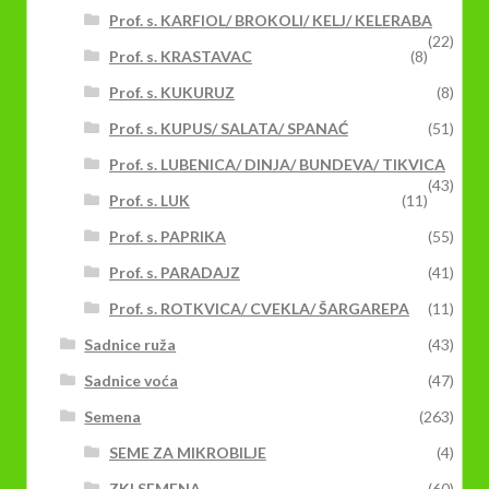
Prof. s. KARFIOL/ BROKOLI/ KELJ/ KELERABA
(22)
Prof. s. KRASTAVAC
(8)
Prof. s. KUKURUZ
(8)
Prof. s. KUPUS/ SALATA/ SPANAĆ
(51)
Prof. s. LUBENICA/ DINJA/ BUNDEVA/ TIKVICA
(43)
Prof. s. LUK
(11)
Prof. s. PAPRIKA
(55)
Prof. s. PARADAJZ
(41)
Prof. s. ROTKVICA/ CVEKLA/ ŠARGAREPA
(11)
Sadnice ruža
(43)
Sadnice voća
(47)
Semena
(263)
SEME ZA MIKROBILJE
(4)
ZKI SEMENA
(60)