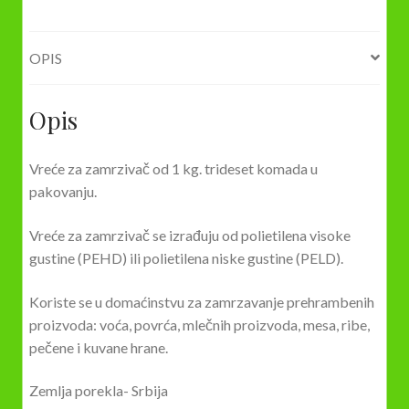
OPIS
Opis
Vreće za zamrzivač od 1 kg. trideset komada u
pakovanju.
Vreće za zamrzivač se izrađuju od polietilena visoke
gustine (PEHD) ili polietilena niske gustine (PELD).
Koriste se u domaćinstvu za zamrzavanje prehrambenih
proizvoda: voća, povrća, mlečnih proizvoda, mesa, ribe,
pečene i kuvane hrane.
Zemlja porekla- Srbija