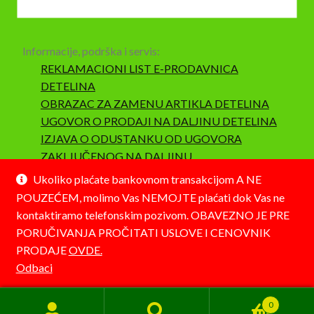
Informacije, podrška i servis:
REKLAMACIONI LIST E-PRODAVNICA
DETELINA
OBRAZAC ZA ZAMENU ARTIKLA DETELINA
UGOVOR O PRODAJI NA DALJINU DETELINA
IZJAVA O ODUSTANKU OD UGOVORA
ZAKLJUČENOG NA DALJINU
SAOBRAZNOST I REKLAMACIJA
Ukoliko plaćate bankovnom transakcijom A NE
POUZEĆEM, molimo Vas NEMOJTE plaćati dok Vas ne
kontaktiramo telefonskim pozivom. OBAVEZNO JE PRE
PORUČIVANJA PROČITATI USLOVE I CENOVNIK
PRODAJE
OVDE.
© Detelina 2026
Odbaci
Napravljeno pomoću WooCommerce-a
.
0