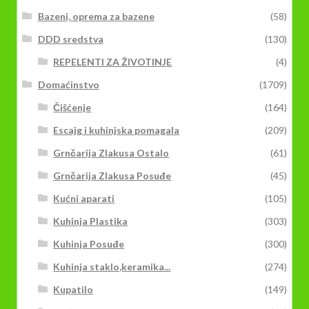
Bazeni, oprema za bazene
(58)
DDD sredstva
(130)
REPELENTI ZA ŽIVOTINJE
(4)
Domaćinstvo
(1709)
Čišćenje
(164)
Escajg i kuhinjska pomagala
(209)
Grnčarija Zlakusa Ostalo
(61)
Grnčarija Zlakusa Posuđe
(45)
Kućni aparati
(105)
Kuhinja Plastika
(303)
Kuhinja Posuđe
(300)
Kuhinja staklo,keramika...
(274)
Kupatilo
(149)