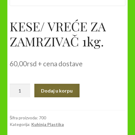
KESE/ VREĆE ZA
ZAMRZIVAČ 1kg.
60,00
rsd
+ cena dostave
KESE/
Dodaj u korpu
VREĆE
ZA
ZAMRZIVAČ
1kg.
Šifra proizvoda:
700
Kategorija:
Kuhinja Plastika
količina