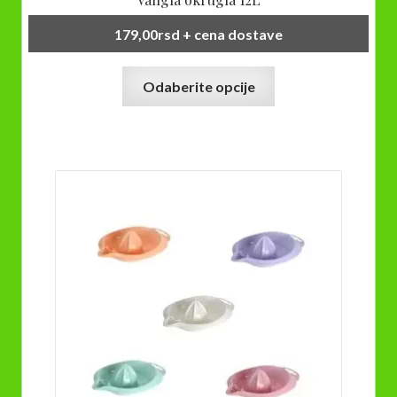
179,00
rsd
+ cena dostave
Ovaj
Odaberite opcije
proizvod
ima
više
varijanti.
Opcije
mogu
biti
izabrane
na
stranici
proizvoda.