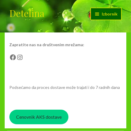
Detelina
Preskoči
Skoči
Izbornik
na
na
navigaciju
sadržaj
Početak
Cenovnik dostave
Zapratite nas na društvenim mrežama:
Facebook
Instagram
Kontakt
Moj nalog
Podsećamo da proces dostave može trajati i do 7 radnih dana
O nama
Korpa
Cenovnik AKS dostave
Plaćanje