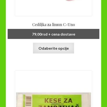
Cediljka za limun C-Uno
79,00
rsd
+ cena dostave
Ovaj
Odaberite opcije
proizvod
ima
više
varijanti.
Opcije
mogu
biti
izabrane
na
stranici