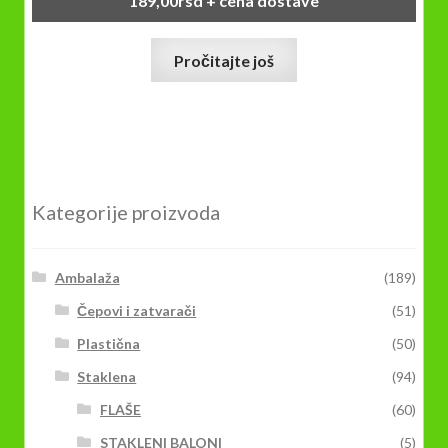
189,00
rsd
+ cena dostave
Pročitajte još
Kategorije proizvoda
Ambalaža
(189)
Čepovi i zatvarači
(51)
Plastična
(50)
Staklena
(94)
FLAŠE
(60)
STAKLENI BALONI
(5)