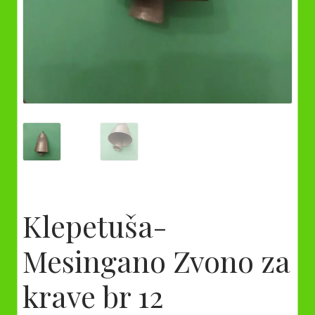
Klepetuša-
Mesingano Zvono za
krave br 12