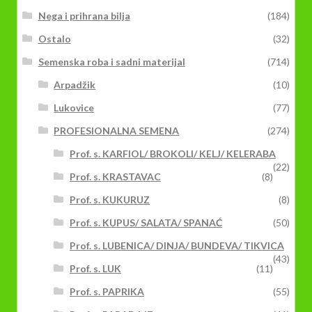
Nega i prihrana bilja
(184)
Ostalo
(32)
Semenska roba i sadni materijal
(714)
Arpadžik
(10)
Lukovice
(77)
PROFESIONALNA SEMENA
(274)
Prof. s. KARFIOL/ BROKOLI/ KELJ/ KELERABA
(22)
Prof. s. KRASTAVAC
(8)
Prof. s. KUKURUZ
(8)
Prof. s. KUPUS/ SALATA/ SPANAĆ
(50)
Prof. s. LUBENICA/ DINJA/ BUNDEVA/ TIKVICA
(43)
Prof. s. LUK
(11)
Prof. s. PAPRIKA
(55)