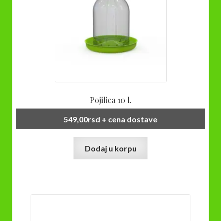
Pojilica 10 l.
549,00
rsd
+ cena dostave
Dodaj u korpu