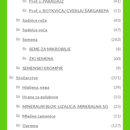
Prof. s. PARADAJZ
(41)
Prof. s. ROTKVICA/ CVEKLA/ ŠARGAREPA
(11)
Sadnice ruža
(43)
Sadnice voća
(47)
Semena
(263)
SEME ZA MIKROBILJE
(4)
ZKI SEMENA
(60)
SEMENSKI KROMPIR
(9)
Stočarstvo
(321)
Higijena, nega
(39)
Hrana za golubove
(15)
MINERALNI BLOK-LIZALICA, MINERALNA SO
(25)
Mlečne zamenice
(11)
Oprema
(127)