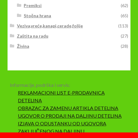
Premiksi
(62)
Stočna hrana
(65)
Veziva,vreće,kanapi,cerade,folije
(113)
Zaštita na radu
(27)
Živina
(28)
Informacije, podrška i servis:
REKLAMACIONI LIST E-PRODAVNICA
DETELINA
OBRAZAC ZA ZAMENU ARTIKLA DETELINA
UGOVOR O PRODAJI NA DALJINU DETELINA
IZJAVA O ODUSTANKU OD UGOVORA
ZAKLJUČENOG NA DALJINU