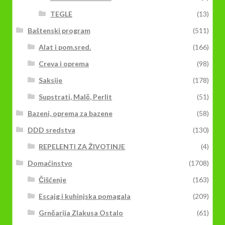
TEGLE
(13)
Baštenski program
(511)
Alat i pom.sred.
(166)
Creva i oprema
(98)
Saksije
(178)
Supstrati, Malč, Perlit
(51)
Bazeni, oprema za bazene
(58)
DDD sredstva
(130)
REPELENTI ZA ŽIVOTINJE
(4)
Domaćinstvo
(1708)
Čišćenje
(163)
Escajg i kuhinjska pomagala
(209)
Grnčarija Zlakusa Ostalo
(61)