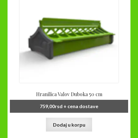
Hranilica Valov Duboka 50 cm
759,00
rsd
+ cena dostave
Dodaj u korpu