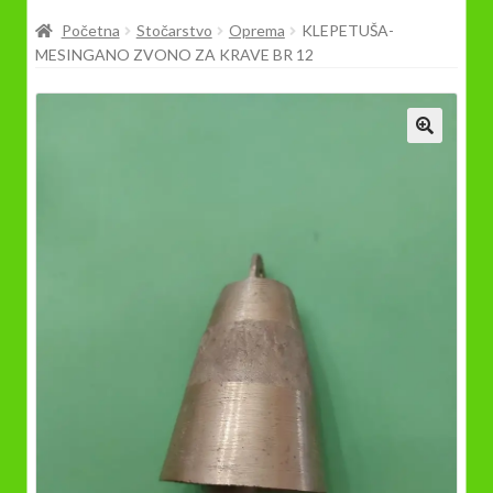
Prodavnica
Početna
Stočarstvo
Oprema
KLEPETUŠA-
MESINGANO ZVONO ZA KRAVE BR 12