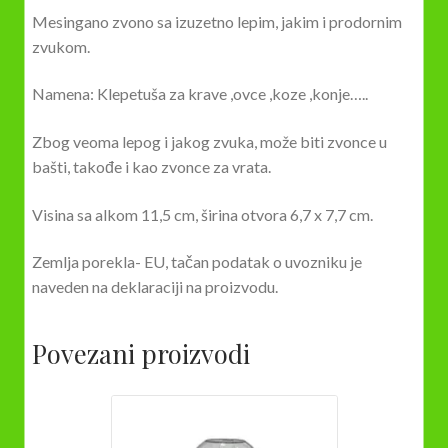
Mesingano zvono sa izuzetno lepim, jakim i prodornim
zvukom.
Namena: Klepetuša za krave ,ovce ,koze ,konje…..
Zbog veoma lepog i jakog zvuka, može biti zvonce u
bašti, takođe i kao zvonce za vrata.
Visina sa alkom 11,5 cm, širina otvora 6,7 x 7,7 cm.
Zemlja porekla- EU, tačan podatak o uvozniku je
naveden na deklaraciji na proizvodu.
Povezani proizvodi