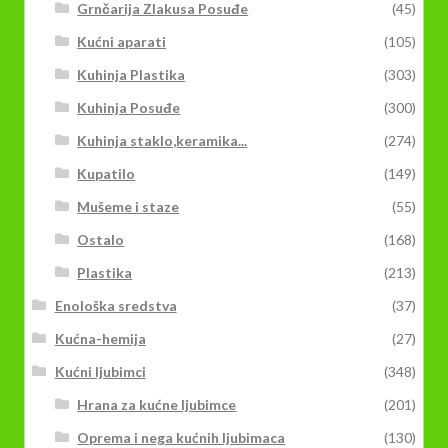
Grnčarija Zlakusa Posuđe
(45)
Kućni aparati
(105)
Kuhinja Plastika
(303)
Kuhinja Posuđe
(300)
Kuhinja staklo,keramika...
(274)
Kupatilo
(149)
Mušeme i staze
(55)
Ostalo
(168)
Plastika
(213)
Enološka sredstva
(37)
Kućna-hemija
(27)
Kućni ljubimci
(348)
Hrana za kućne ljubimce
(201)
Oprema i nega kućnih ljubimaca
(130)