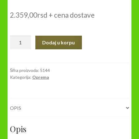
2.359,00
rsd
+ cena dostave
Klepetuša-
Dodaj u korpu
Mesingano
Zvono
za
krave
Šifra proizvoda:
5144
Kategorija:
Oprema
br
12
količina
OPIS
Opis