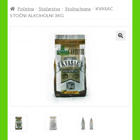
Prodavnica
Početna
Stočarstvo
Stočna hrana
KVASAC
STOČNI ALKOHOLNI 3KG