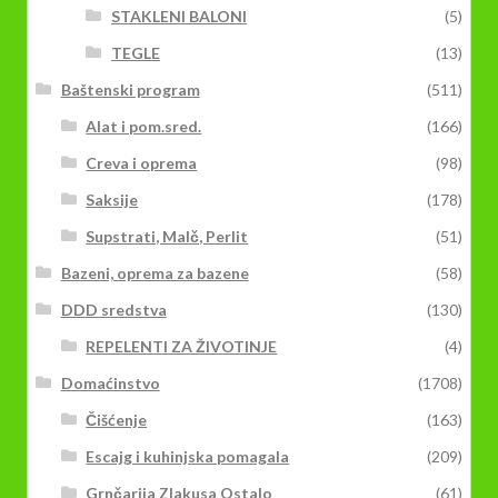
STAKLENI BALONI
(5)
TEGLE
(13)
Baštenski program
(511)
Alat i pom.sred.
(166)
Creva i oprema
(98)
Saksije
(178)
Supstrati, Malč, Perlit
(51)
Bazeni, oprema za bazene
(58)
DDD sredstva
(130)
REPELENTI ZA ŽIVOTINJE
(4)
Domaćinstvo
(1708)
Čišćenje
(163)
Escajg i kuhinjska pomagala
(209)
Grnčarija Zlakusa Ostalo
(61)