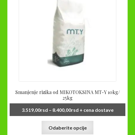
Smanjenje rizika od MIKOTOKSINA MT-Y 10kg/
25kg
Raspon
3.519,00
rsd
–
8.400,00
rsd
+ cena dostave
cena:
Ovaj
od
Odaberite opcije
proizvod
3.519,00rsd