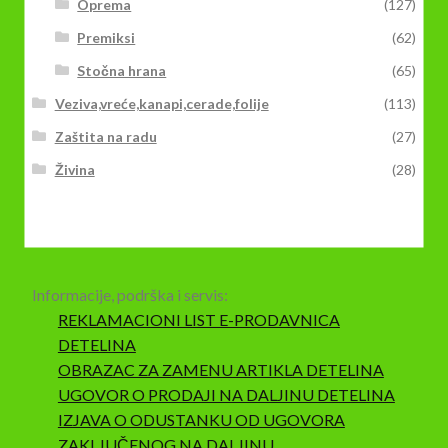
Oprema
(127)
Premiksi
(62)
Stočna hrana
(65)
Veziva,vreće,kanapi,cerade,folije
(113)
Zaštita na radu
(27)
Živina
(28)
Informacije, podrška i servis:
REKLAMACIONI LIST E-PRODAVNICA
DETELINA
OBRAZAC ZA ZAMENU ARTIKLA DETELINA
UGOVOR O PRODAJI NA DALJINU DETELINA
IZJAVA O ODUSTANKU OD UGOVORA
ZAKLJUČENOG NA DALJINU