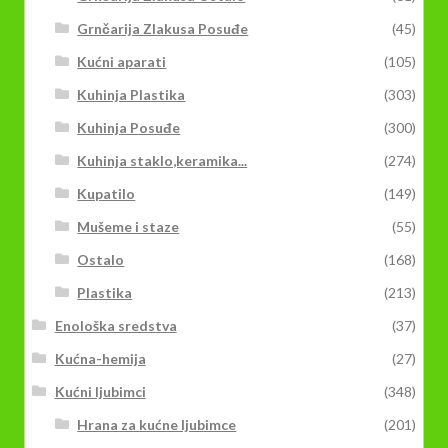
Grnčarija Zlakusa Posuđe
(45)
Kućni aparati
(105)
Kuhinja Plastika
(303)
Kuhinja Posuđe
(300)
Kuhinja staklo,keramika...
(274)
Kupatilo
(149)
Mušeme i staze
(55)
Ostalo
(168)
Plastika
(213)
Enološka sredstva
(37)
Kućna-hemija
(27)
Kućni ljubimci
(348)
Hrana za kućne ljubimce
(201)