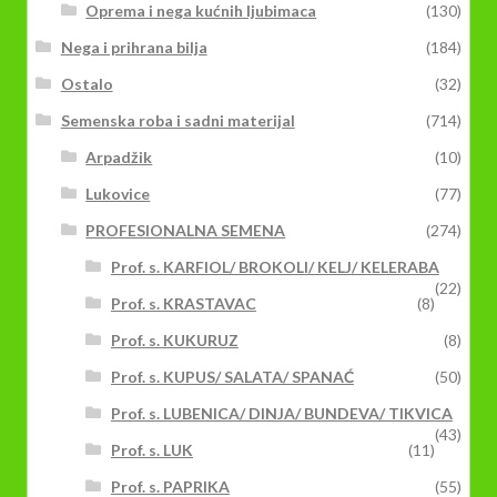
Oprema i nega kućnih ljubimaca
(130)
Nega i prihrana bilja
(184)
Ostalo
(32)
Semenska roba i sadni materijal
(714)
Arpadžik
(10)
Lukovice
(77)
PROFESIONALNA SEMENA
(274)
Prof. s. KARFIOL/ BROKOLI/ KELJ/ KELERABA
(22)
Prof. s. KRASTAVAC
(8)
Prof. s. KUKURUZ
(8)
Prof. s. KUPUS/ SALATA/ SPANAĆ
(50)
Prof. s. LUBENICA/ DINJA/ BUNDEVA/ TIKVICA
(43)
Prof. s. LUK
(11)
Prof. s. PAPRIKA
(55)