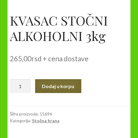
KVASAC STOČNI
ALKOHOLNI 3kg
265,00
rsd
+ cena dostave
KVASAC
Dodaj u korpu
STOČNI
ALKOHOLNI
3kg
količina
Šifra proizvoda:
15696
Kategorija:
Stočna hrana