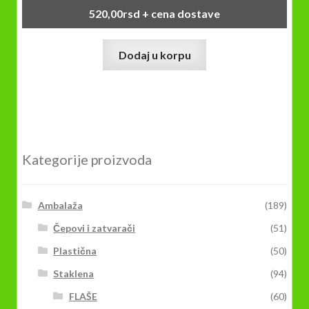
520,00
rsd
+ cena dostave
Dodaj u korpu
Kategorije proizvoda
Ambalaža
(189)
Čepovi i zatvarači
(51)
Plastična
(50)
Staklena
(94)
FLAŠE
(60)