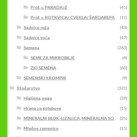
Prof. s. PARADAJZ
(41)
Prof. s. ROTKVICA/ CVEKLA/ ŠARGAREPA
(11)
Sadnice ruža
(43)
Sadnice voća
(47)
Semena
(263)
SEME ZA MIKROBILJE
(4)
ZKI SEMENA
(60)
SEMENSKI KROMPIR
(9)
Stočarstvo
(321)
Higijena, nega
(39)
Hrana za golubove
(15)
MINERALNI BLOK-LIZALICA, MINERALNA SO
(25)
Mlečne zamenice
(11)