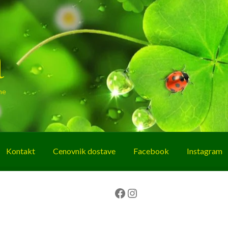
a
ne
Kontakt
Cenovnik dostave
Facebook
Instagram
g
O nama
Korpa
Plaćanje
Prodavnica
Facebook
Instagram