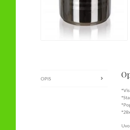
Op
OPIS
*Vis
*Sta
*Pog
*28
Uvoz