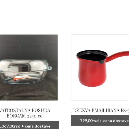
VATROSTALNA POSUDA
DŽEZVA EMAJLIRANA FS-
BORCAM 2250 cc
799,00
rsd
+ cena dostave
1.369,00
rsd
+ cena dostave