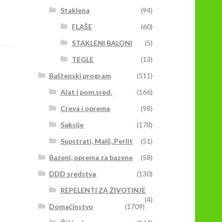
Staklena
(94)
FLAŠE
(60)
STAKLENI BALONI
(5)
TEGLE
(13)
Baštenski program
(511)
Alat i pom.sred.
(166)
Creva i oprema
(98)
Saksije
(178)
Supstrati, Malč, Perlit
(51)
Bazeni, oprema za bazene
(58)
DDD sredstva
(130)
REPELENTI ZA ŽIVOTINJE
(4)
Domaćinstvo
(1709)