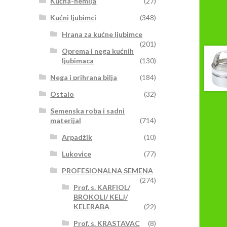
Kućna-hemija
(27)
Kućni ljubimci
(348)
Hrana za kućne ljubimce
(201)
Oprema i nega kućnih
ljubimaca
(130)
Nega i prihrana bilja
(184)
Ostalo
(32)
Semenska roba i sadni
materijal
(714)
Arpadžik
(10)
Lukovice
(77)
PROFESIONALNA SEMENA
(274)
Prof. s. KARFIOL/
BROKOLI/ KELJ/
KELERABA
(22)
Prof. s. KRASTAVAC
(8)