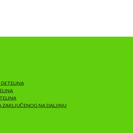
 DETELINA
ELINA
TELINA
A ZAKLJUČENOG NA DALJINU