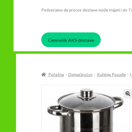
Podsećamo da proces dostave može trajati i do 7 
Cenovnik AKS dostave
Početna
Domaćinstvo
Kuhinja Posuđe