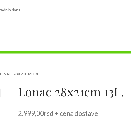
radnih dana
LONAC 28X21CM 13L.
Lonac 28x21cm 13L.
2.999,00
rsd
+ cena dostave