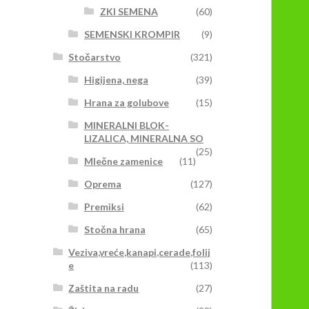
ZKI SEMENA
(60)
SEMENSKI KROMPIR
(9)
Stočarstvo
(321)
Higijena, nega
(39)
Hrana za golubove
(15)
MINERALNI BLOK-
LIZALICA, MINERALNA SO
(25)
Mlečne zamenice
(11)
Oprema
(127)
Premiksi
(62)
Stočna hrana
(65)
Veziva,vreće,kanapi,cerade,folij
e
(113)
Zaštita na radu
(27)