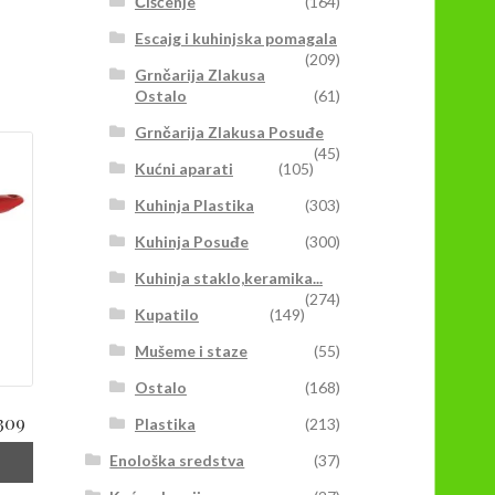
Čišćenje
(164)
Escajg i kuhinjska pomagala
(209)
Grnčarija Zlakusa
Ostalo
(61)
Grnčarija Zlakusa Posuđe
(45)
Kućni aparati
(105)
Kuhinja Plastika
(303)
Kuhinja Posuđe
(300)
Kuhinja staklo,keramika...
(274)
Kupatilo
(149)
Mušeme i staze
(55)
Ostalo
(168)
309
Plastika
(213)
Enološka sredstva
(37)