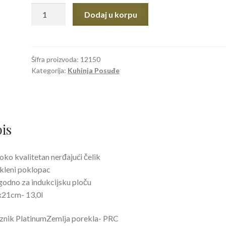
Lonac
Dodaj u korpu
28x21cm
13L.
količina
Šifra proizvoda:
12150
Kategorija:
Kuhinja Posuđe
is
oko kvalitetan nerđajući čelik
kleni poklopac
odno za indukcijsku ploču
x21cm- 13,0l
nik PlatinumZemlja porekla- PRC