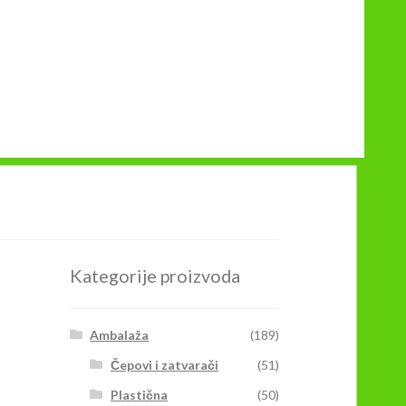
Kategorije proizvoda
Ambalaža
(189)
Čepovi i zatvarači
(51)
Plastična
(50)