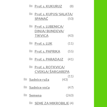
Prof. s. KUKURUZ
(8)
Prof. s. KUPUS/ SALATA/
SPANAĆ
(50)
Prof. s. LUBENICA/
DINJA/ BUNDEVA/
TIKVICA
(43)
Prof. s. LUK
(11)
Prof. s. PAPRIKA
(55)
Prof. s. PARADAJZ
(41)
Prof. s. ROTKVICA/
CVEKLA/ ŠARGAREPA
(11)
Sadnice ruža
(43)
Sadnice voća
(47)
Semena
(263)
SEME ZA MIKROBILJE
(4)