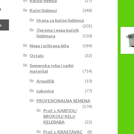
Kućna-hemija
(27)
A
Kućni ljubimci
(348)
Hrana za kućne ljubimce
e
(201)
Oprema i nega kućnih
ljubimaca
(130)
Nega i prihrana bilja
(184)
Ostalo
(32)
Semenska roba i sadni
materijal
(714)
Arpadžik
(10)
Lukovice
(77)
PROFESIONALNA SEMENA
(274)
Prof. s. KARFIOL/
BROKOLI/ KELJ/
KELERABA
(22)
Prof. s. KRASTAVAC
(8)