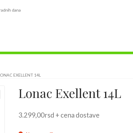
radnih dana
LONAC EXELLENT 14L
Lonac Exellent 14L
3.299,00
rsd
+ cena dostave