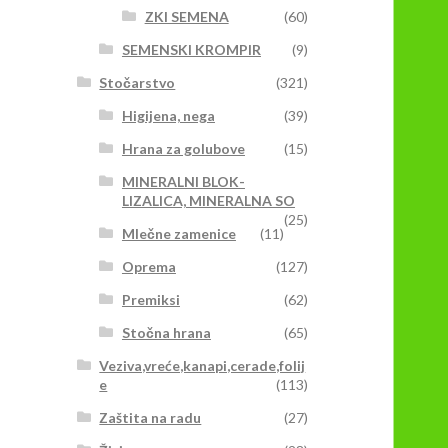
ZKI SEMENA
(60)
SEMENSKI KROMPIR
(9)
Stočarstvo
(321)
Higijena, nega
(39)
Hrana za golubove
(15)
MINERALNI BLOK-
LIZALICA, MINERALNA SO
(25)
Mlečne zamenice
(11)
Oprema
(127)
Premiksi
(62)
Stočna hrana
(65)
Veziva,vreće,kanapi,cerade,folij
e
(113)
Zaštita na radu
(27)