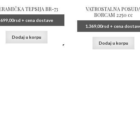
ERAMIČKA TEPSIJA BR-73
VATROSTALNA POSUD
BORCAM 2250 cc
699,00
rsd
+ cena dostave
1.369,00
rsd
+ cena dostav
Dodaj u korpu
Dodaj u korpu