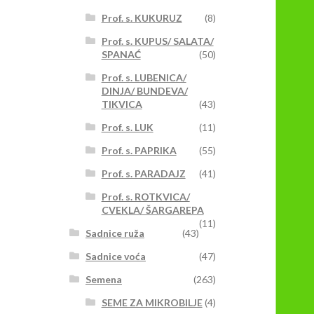
Prof. s. KUKURUZ
(8)
Prof. s. KUPUS/ SALATA/
SPANAĆ
(50)
Prof. s. LUBENICA/
DINJA/ BUNDEVA/
TIKVICA
(43)
Prof. s. LUK
(11)
Prof. s. PAPRIKA
(55)
Prof. s. PARADAJZ
(41)
Prof. s. ROTKVICA/
CVEKLA/ ŠARGAREPA
(11)
Sadnice ruža
(43)
Sadnice voća
(47)
Semena
(263)
SEME ZA MIKROBILJE
(4)