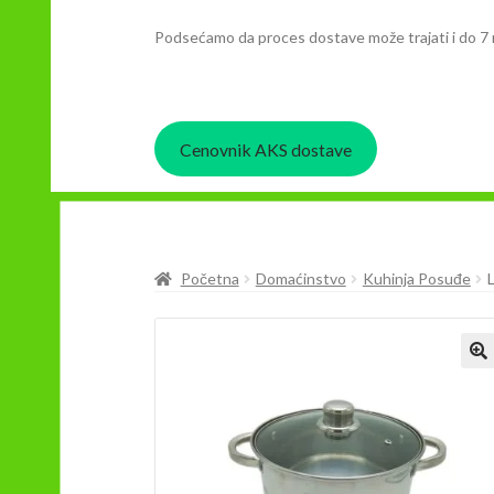
Podsećamo da proces dostave može trajati i do 7 
Cenovnik AKS dostave
Početna
Domaćinstvo
Kuhinja Posuđe