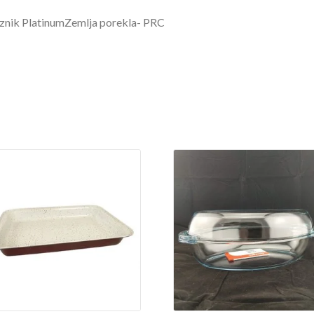
nik PlatinumZemlja porekla- PRC