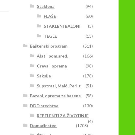
Staklena
(94)
FLAŠE
(60)
STAKLENI BALONI
(5)
TEGLE
(13)
Baštenski program
(511)
Alat i pom.sred.
(166)
Creva i oprema
(98)
Saksije
(178)
Supstrati, Malč, Perlit
(51)
Bazeni, oprema za bazene
(58)
DDD sredstva
(130)
REPELENTI ZA ŽIVOTINJE
(4)
Domaćinstvo
(1708)