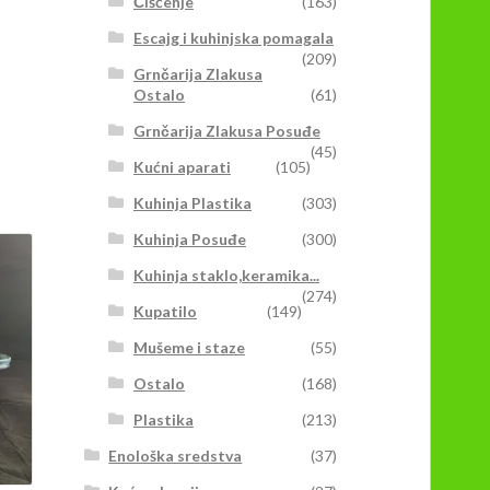
Čišćenje
(163)
Escajg i kuhinjska pomagala
(209)
Grnčarija Zlakusa
Ostalo
(61)
Grnčarija Zlakusa Posuđe
(45)
Kućni aparati
(105)
Kuhinja Plastika
(303)
Kuhinja Posuđe
(300)
Kuhinja staklo,keramika...
(274)
Kupatilo
(149)
Mušeme i staze
(55)
Ostalo
(168)
Plastika
(213)
Enološka sredstva
(37)