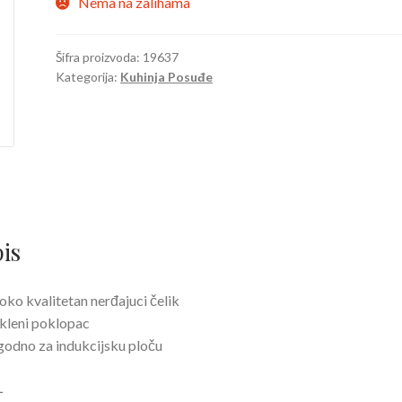
Nema na zalihama
Šifra proizvoda:
19637
Kategorija:
Kuhinja Posuđe
is
oko kvalitetan nerđajuci čelik
kleni poklopac
odno za indukcijsku ploču
L