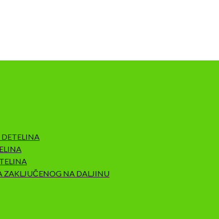
 DETELINA
ELINA
TELINA
A ZAKLJUČENOG NA DALJINU