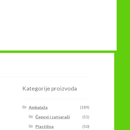
Kategorije proizvoda
Ambalaža
(189)
Čepovi i zatvarači
(51)
Plastična
(50)