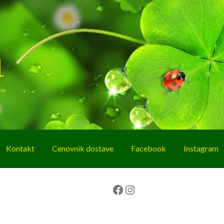
a
ne
Kontakt
Cenovnik dostave
Facebook
Instagram
g
O nama
Korpa
Plaćanje
Prodavnica
Facebook
Instagram