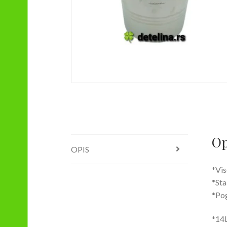
Op
OPIS
*Vis
*Sta
*Pog
*14