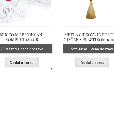
BRISKO MOP KONČANI
METLA SIRKOVA INDUSTR
KOMPLET 180 GR
OJAČANA PLASTIKOM 100
250,00
rsd
+ cena dostave
599,00
rsd
+ cena dostave
Dodaj u korpu
Dodaj u korpu