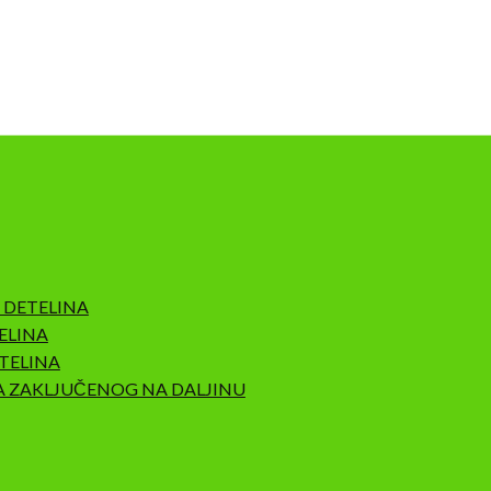
 DETELINA
ELINA
TELINA
A ZAKLJUČENOG NA DALJINU