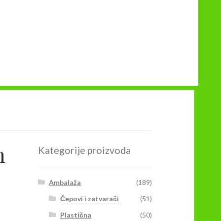
m
Kategorije proizvoda
Ambalaža
(189)
Čepovi i zatvarači
(51)
Plastična
(50)