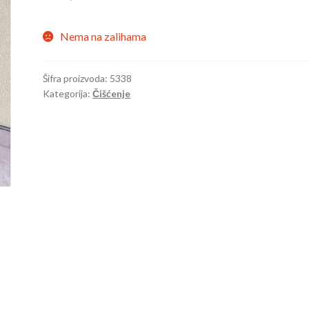
Nema na zalihama
Šifra proizvoda:
5338
Kategorija:
Čišćenje