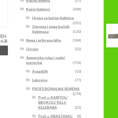
Kućna-hemija
(27)
Kućni ljubimci
(348)
Hrana za kućne ljubimce
(201)
Oprema i nega kućnih
ljubimaca
(130)
IJA
Nega i prihrana bilja
(184)
0GR
Ostalo
(32)
Semenska roba i sadni
materijal
(714)
Arpadžik
(10)
Lukovice
(77)
PROFESIONALNA SEMENA
(274)
Prof. s. KARFIOL/
BROKOLI/ KELJ/
KELERABA
(22)
Prof. s. KRASTAVAC
(8)