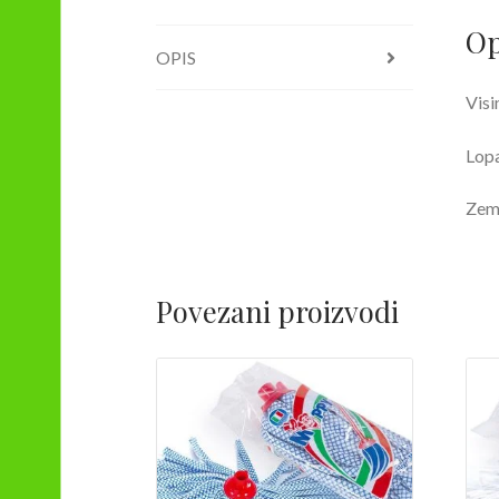
Op
OPIS
Visi
Lopa
Zeml
Povezani proizvodi