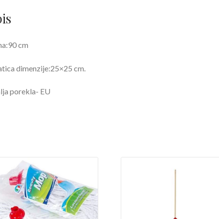
is
na:90 cm
tica dimenzije:25×25 cm.
ja porekla- EU