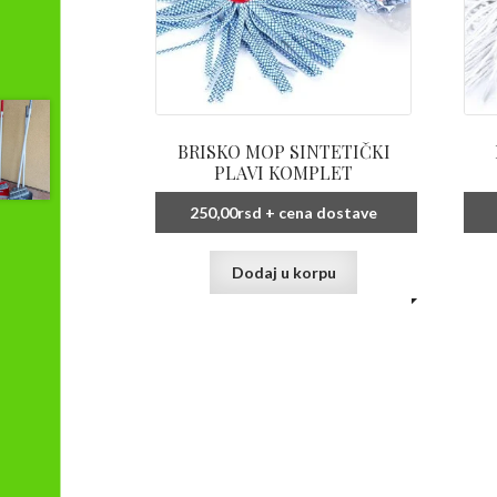
BRISKO MOP SINTETIČKI
PLAVI KOMPLET
250,00
rsd
+ cena dostave
Dodaj u korpu