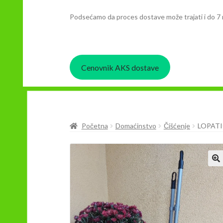
Podsećamo da proces dostave može trajati i do 7 
Cenovnik AKS dostave
Početna
Domaćinstvo
Čišćenje
LOPATI