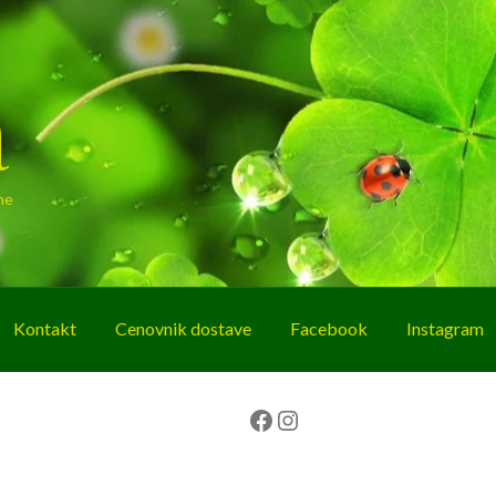
a
ne
Kontakt
Cenovnik dostave
Facebook
Instagram
g
O nama
Korpa
Plaćanje
Prodavnica
Facebook
Instagram