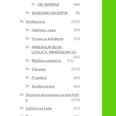
ZKI SEMENA
(60)
SEMENSKI KROMPIR
(9)
Stočarstvo
(321)
Higijena, nega
(39)
Hrana za golubove
(15)
MINERALNI BLOK-
LIZALICA, MINERALNA SO
(25)
Mlečne zamenice
(11)
Oprema
(127)
Premiksi
(62)
Stočna hrana
(65)
Veziva,vreće,kanapi,cerade,folij
e
(113)
Zaštita na radu
(27)