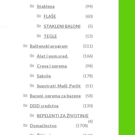
Staklena
(94)
FLAŠE
(60)
STAKLENI BALONI
(5)
TEGLE
(13)
Baštenski program
(511)
Alat i pom.sred.
(166)
Creva i oprema
(98)
Saksije
(178)
Supstrati, Malč, Perlit
(51)
Bazeni, oprema za bazene
(58)
DDD sredstva
(130)
REPELENTI ZA ŽIVOTINJE
(4)
Domaćinstvo
(1708)