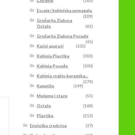
Čišćenje
(163)
Escajg i kuhinjska pomagala
(209)
Grnčarija Zlakusa
Ostalo
(61)
Grnčarija Zlakusa Posuđe
(45)
Kućni aparati
(105)
Kuhinja Plastika
(303)
Kuhinja Posuđe
(300)
Kuhinja staklo,keramika...
(274)
Kupatilo
(149)
Mušeme i staze
(55)
Ostalo
(168)
Plastika
(213)
Enološka sredstva
(37)