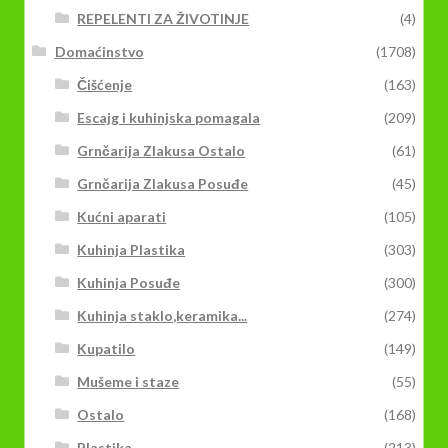
REPELENTI ZA ŽIVOTINJE
(4)
Domaćinstvo
(1708)
Čišćenje
(163)
Escajg i kuhinjska pomagala
(209)
Grnčarija Zlakusa Ostalo
(61)
Grnčarija Zlakusa Posuđe
(45)
Kućni aparati
(105)
Kuhinja Plastika
(303)
Kuhinja Posuđe
(300)
Kuhinja staklo,keramika...
(274)
Kupatilo
(149)
Mušeme i staze
(55)
Ostalo
(168)
Plastika
(213)