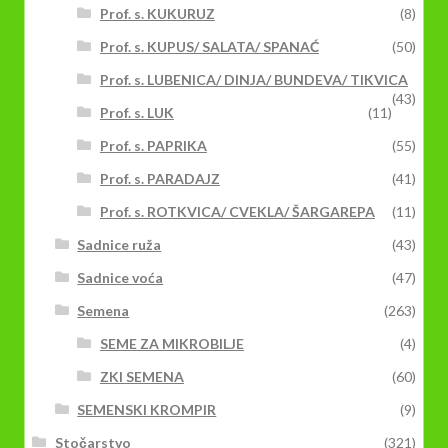
Prof. s. KUKURUZ
(8)
Prof. s. KUPUS/ SALATA/ SPANAĆ
(50)
Prof. s. LUBENICA/ DINJA/ BUNDEVA/ TIKVICA
(43)
Prof. s. LUK
(11)
Prof. s. PAPRIKA
(55)
Prof. s. PARADAJZ
(41)
Prof. s. ROTKVICA/ CVEKLA/ ŠARGAREPA
(11)
Sadnice ruža
(43)
Sadnice voća
(47)
Semena
(263)
SEME ZA MIKROBILJE
(4)
ZKI SEMENA
(60)
SEMENSKI KROMPIR
(9)
Stočarstvo
(321)