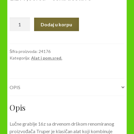
LUČNA
Dodaj u korpu
GRABLJA/
GRABULJA
16Z
SA
Šifra proizvoda:
24176
Kategorija:
Alat i pom.sred.
DRVENOM
DRŠKOM
TRUPER
količina
OPIS
Opis
Lučne grablje 16z sa drvenom drškom renomiranog
proizvođača Truper je klasičan alat koji kombinuje