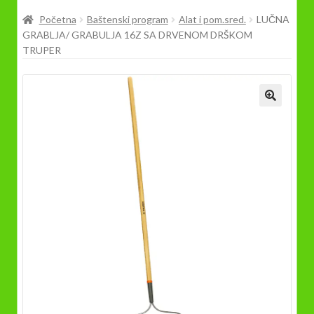
Prodavnica
Početna
Baštenski program
Alat i pom.sred.
LUČNA
GRABLJA/ GRABULJA 16Z SA DRVENOM DRŠKOM
TRUPER