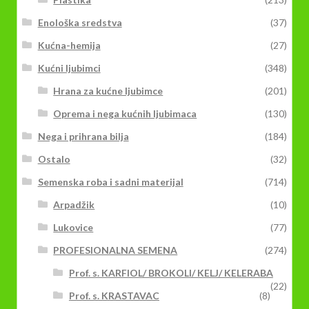
Enološka sredstva
(37)
Kućna-hemija
(27)
Kućni ljubimci
(348)
Hrana za kućne ljubimce
(201)
Oprema i nega kućnih ljubimaca
(130)
Nega i prihrana bilja
(184)
Ostalo
(32)
Semenska roba i sadni materijal
(714)
Arpadžik
(10)
Lukovice
(77)
PROFESIONALNA SEMENA
(274)
Prof. s. KARFIOL/ BROKOLI/ KELJ/ KELERABA
(22)
Prof. s. KRASTAVAC
(8)