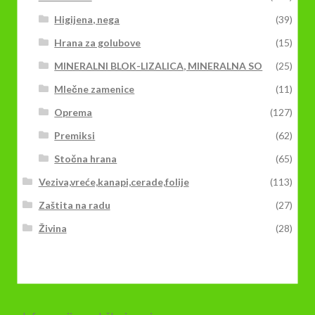
Higijena, nega
(39)
Hrana za golubove
(15)
MINERALNI BLOK-LIZALICA, MINERALNA SO
(25)
Mlečne zamenice
(11)
Oprema
(127)
Premiksi
(62)
Stočna hrana
(65)
Veziva,vreće,kanapi,cerade,folije
(113)
Zaštita na radu
(27)
Živina
(28)