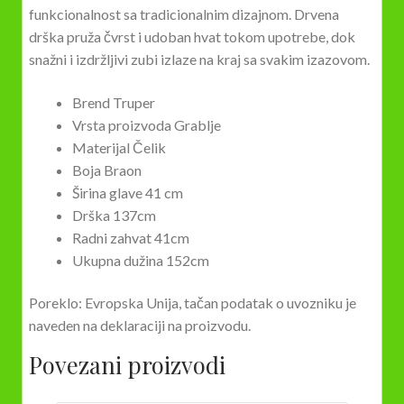
funkcionalnost sa tradicionalnim dizajnom. Drvena
drška pruža čvrst i udoban hvat tokom upotrebe, dok
snažni i izdržljivi zubi izlaze na kraj sa svakim izazovom.
Brend
Truper
Vrsta proizvoda
Grablje
Materijal
Čelik
Boja
Braon
Širina glave
41 cm
Drška 137cm
Radni zahvat 41cm
Ukupna dužina 152cm
Poreklo: Evropska Unija, tačan podatak o uvozniku je
naveden na deklaraciji na proizvodu.
Povezani proizvodi