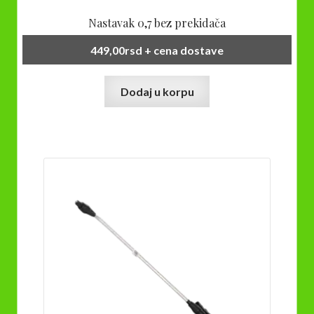
Nastavak 0,7 bez prekidača
449,00
rsd
+ cena dostave
Dodaj u korpu