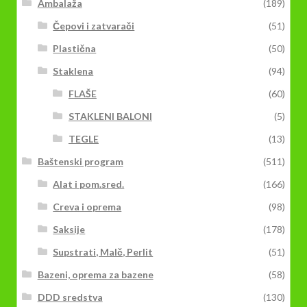
Ambalaža
(189)
Čepovi i zatvarači
(51)
Plastična
(50)
Staklena
(94)
FLAŠE
(60)
STAKLENI BALONI
(5)
TEGLE
(13)
Baštenski program
(511)
Alat i pom.sred.
(166)
Creva i oprema
(98)
Saksije
(178)
Supstrati, Malč, Perlit
(51)
Bazeni, oprema za bazene
(58)
DDD sredstva
(130)