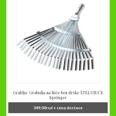
Grablja/ Grabulja za lišće bez drške ŠTELUJUĆE
Springer
349,00
rsd
+ cena dostave