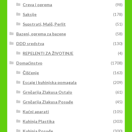
Creva i oprema
(98)
Saksije
(178)
Supstrati, Malč, Perlit
(51)
Bazeni, oprema za bazene
(58)
DDD sredstva
(130)
REPELENTI ZA ŽIVOTINJE
(4)
Domaćinstvo
(1708)
Čišćenje
(163)
Escajg i kuhinjska pomagala
(209)
Grnčarija Zlakusa Ostalo
(61)
Grnčarija Zlakusa Posuđe
(45)
Kućni aparati
(105)
Kuhinja Plastika
(303)
Kuhinja Posuđe
(300)