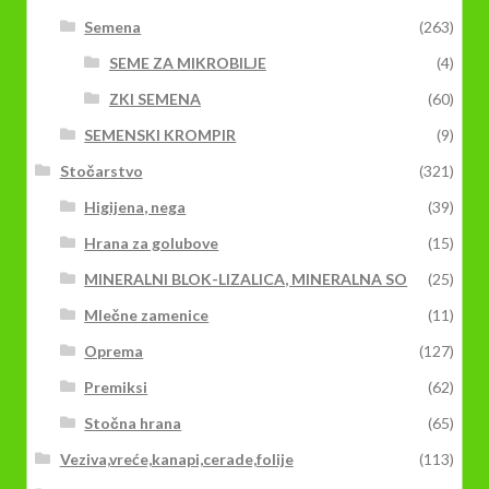
Semena
(263)
SEME ZA MIKROBILJE
(4)
ZKI SEMENA
(60)
SEMENSKI KROMPIR
(9)
Stočarstvo
(321)
Higijena, nega
(39)
Hrana za golubove
(15)
MINERALNI BLOK-LIZALICA, MINERALNA SO
(25)
Mlečne zamenice
(11)
Oprema
(127)
Premiksi
(62)
Stočna hrana
(65)
Veziva,vreće,kanapi,cerade,folije
(113)