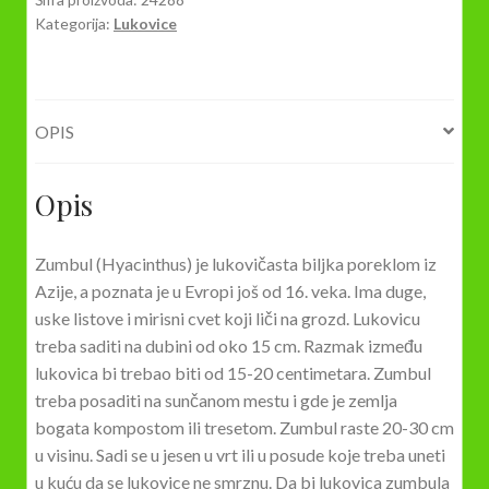
Kategorija:
Lukovice
OPIS
Opis
Zumbul (Hyacinthus) je lukovičasta biljka poreklom iz
Azije, a poznata je u Evropi još od 16. veka. Ima duge,
uske listove i mirisni cvet koji liči na grozd. Lukovicu
treba saditi na dubini od oko 15 cm. Razmak između
lukovica bi trebao biti od 15-20 centimetara. Zumbul
treba posaditi na sunčanom mestu i gde je zemlja
bogata kompostom ili tresetom. Zumbul raste 20-30 cm
u visinu. Sadi se u jesen u vrt ili u posude koje treba uneti
u kuću da se lukovice ne smrznu. Da bi lukovica zumbula