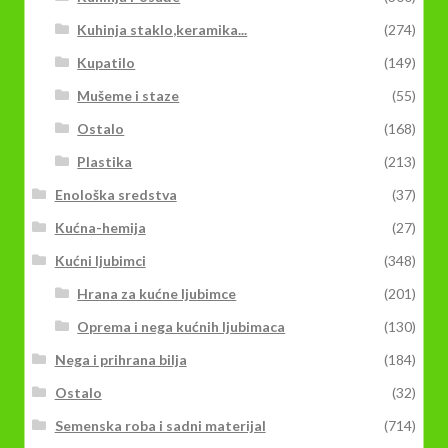
Kuhinja staklo,keramika...
(274)
Kupatilo
(149)
Mušeme i staze
(55)
Ostalo
(168)
Plastika
(213)
Enološka sredstva
(37)
Kućna-hemija
(27)
Kućni ljubimci
(348)
Hrana za kućne ljubimce
(201)
Oprema i nega kućnih ljubimaca
(130)
Nega i prihrana bilja
(184)
Ostalo
(32)
Semenska roba i sadni materijal
(714)