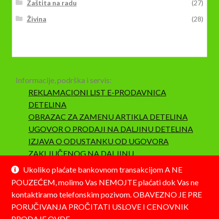
Zaštita na radu
(27)
Živina
(28)
Informacije, podrška i servis:
REKLAMACIONI LIST E-PRODAVNICA
DETELINA
OBRAZAC ZA ZAMENU ARTIKLA DETELINA
UGOVOR O PRODAJI NA DALJINU DETELINA
IZJAVA O ODUSTANKU OD UGOVORA
ZAKLJUČENOG NA DALJINU
SAOBRAZNOST I REKLAMACIJA
Ukoliko plaćate bankovnom transakcijom A NE
POUZEĆEM, molimo Vas NEMOJTE plaćati dok Vas ne
kontaktiramo telefonskim pozivom. OBAVEZNO JE PRE
PORUČIVANJA PROČITATI USLOVE I CENOVNIK
PRODAJE
OVDE.