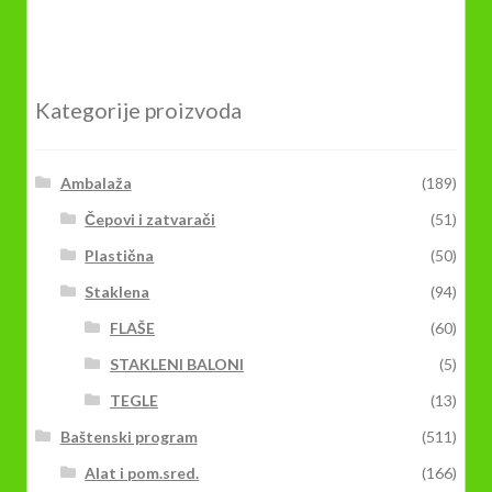
Kategorije proizvoda
Ambalaža
(189)
Čepovi i zatvarači
(51)
Plastična
(50)
Staklena
(94)
FLAŠE
(60)
STAKLENI BALONI
(5)
TEGLE
(13)
Baštenski program
(511)
Alat i pom.sred.
(166)