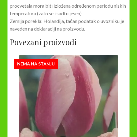
procvetala mora biti izložena određenom periodu niskih
temperatura (zato se i sadi u jesen).
Zemlja porekla: Holandija, tačan podatak o uvozniku je
naveden na deklaraciji na proizvodu.
Povezani proizvodi
NEMA NA STANJU