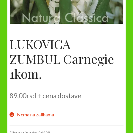
LUKOVICA
ZUMBUL Carnegie
1kom.
89,00
rsd
+ cena dostave
Nema na zalihama
Šifra proizvoda:
24288