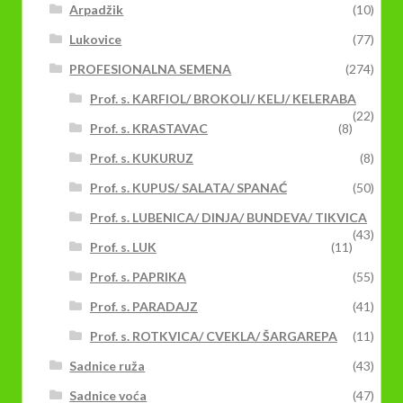
Arpadžik
(10)
Lukovice
(77)
PROFESIONALNA SEMENA
(274)
Prof. s. KARFIOL/ BROKOLI/ KELJ/ KELERABA
(22)
Prof. s. KRASTAVAC
(8)
Prof. s. KUKURUZ
(8)
Prof. s. KUPUS/ SALATA/ SPANAĆ
(50)
Prof. s. LUBENICA/ DINJA/ BUNDEVA/ TIKVICA
(43)
Prof. s. LUK
(11)
Prof. s. PAPRIKA
(55)
Prof. s. PARADAJZ
(41)
Prof. s. ROTKVICA/ CVEKLA/ ŠARGAREPA
(11)
Sadnice ruža
(43)
Sadnice voća
(47)