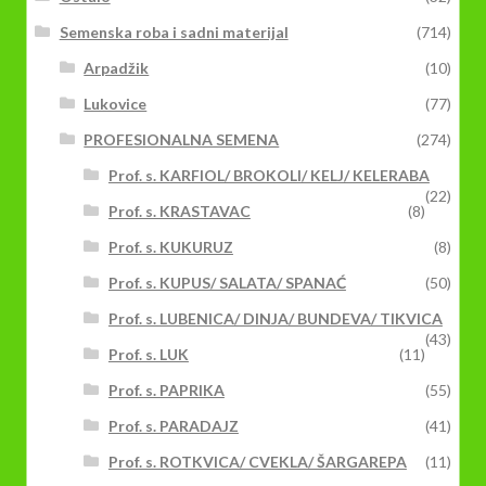
Semenska roba i sadni materijal
(714)
Arpadžik
(10)
Lukovice
(77)
PROFESIONALNA SEMENA
(274)
Prof. s. KARFIOL/ BROKOLI/ KELJ/ KELERABA
(22)
Prof. s. KRASTAVAC
(8)
Prof. s. KUKURUZ
(8)
Prof. s. KUPUS/ SALATA/ SPANAĆ
(50)
Prof. s. LUBENICA/ DINJA/ BUNDEVA/ TIKVICA
(43)
Prof. s. LUK
(11)
Prof. s. PAPRIKA
(55)
Prof. s. PARADAJZ
(41)
Prof. s. ROTKVICA/ CVEKLA/ ŠARGAREPA
(11)