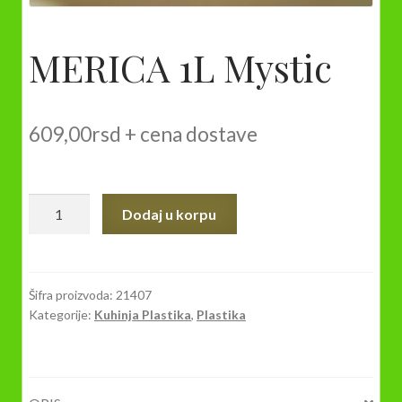
MERICA 1L Mystic
609,00
rsd
+ cena dostave
MERICA
Dodaj u korpu
1L
Mystic
količina
Šifra proizvoda:
21407
Kategorije:
Kuhinja Plastika
,
Plastika