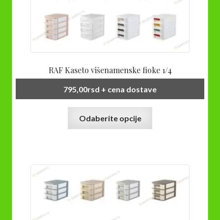
RAF Kaseto višenamenske fioke 1/4
795,00
rsd
+ cena dostave
Ovaj
Odaberite opcije
proizvod
ima
više
varijanti.
Opcije
mogu
biti
izabrane