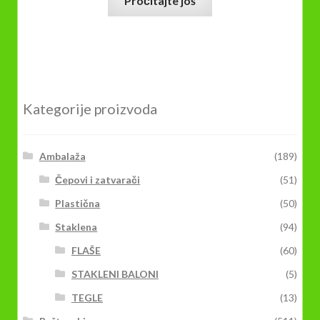
Pročitajte još
Kategorije proizvoda
Ambalaža
(189)
Čepovi i zatvarači
(51)
Plastična
(50)
Staklena
(94)
FLAŠE
(60)
STAKLENI BALONI
(5)
TEGLE
(13)