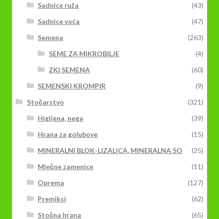
Sadnice ruža
(43)
Sadnice voća
(47)
Semena
(263)
SEME ZA MIKROBILJE
(4)
ZKI SEMENA
(60)
SEMENSKI KROMPIR
(9)
Stočarstvo
(321)
Higijena, nega
(39)
Hrana za golubove
(15)
MINERALNI BLOK-LIZALICA, MINERALNA SO
(25)
Mlečne zamenice
(11)
Oprema
(127)
Premiksi
(62)
Stočna hrana
(65)