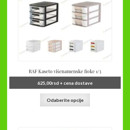
na
stranici
proizvoda.
RAF Kaseto višenamenske fioke 1/3
625,00
rsd
+ cena dostave
Ovaj
Odaberite opcije
proizvod
ima
više
varijanti.