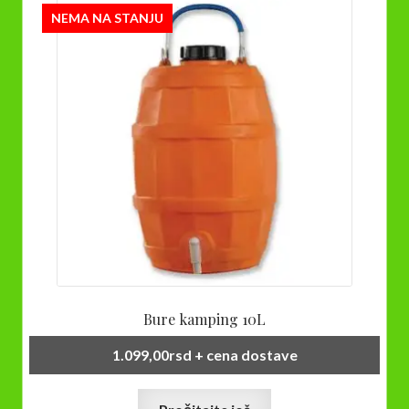
Opcije
NEMA NA STANJU
mogu
biti
izabrane
na
stranici
proizvoda.
Bure kamping 10L
1.099,00
rsd
+ cena dostave