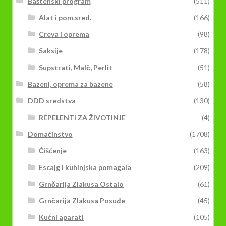
Baštenski program
(511)
Alat i pom.sred.
(166)
Creva i oprema
(98)
Saksije
(178)
Supstrati, Malč, Perlit
(51)
Bazeni, oprema za bazene
(58)
DDD sredstva
(130)
REPELENTI ZA ŽIVOTINJE
(4)
Domaćinstvo
(1708)
Čišćenje
(163)
Escajg i kuhinjska pomagala
(209)
Grnčarija Zlakusa Ostalo
(61)
Grnčarija Zlakusa Posuđe
(45)
Kućni aparati
(105)