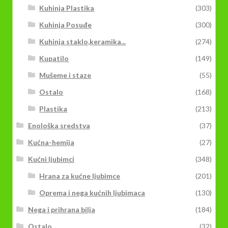
Kuhinja Plastika
(303)
Kuhinja Posuđe
(300)
Kuhinja staklo,keramika...
(274)
Kupatilo
(149)
Mušeme i staze
(55)
Ostalo
(168)
Plastika
(213)
Enološka sredstva
(37)
Kućna-hemija
(27)
Kućni ljubimci
(348)
Hrana za kućne ljubimce
(201)
Oprema i nega kućnih ljubimaca
(130)
Nega i prihrana bilja
(184)
Ostalo
(32)