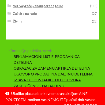
Veziva,vreće,kanapi,cerade,folije
(113)
Zaštita na radu
(27)
Živina
(28)
Informacije, podrška i servis:
REKLAMACIONI LIST E-PRODAVNICA
DETELINA
OBRAZAC ZA ZAMENU ARTIKLA DETELINA
UGOVOR O PRODAJI NA DALJINU DETELINA
IZJAVA O ODUSTANKU OD UGOVORA
ZAKLJUČENOG NA DALJINU
SAOBRAZNOST I REKLAMACIJA
Ukoliko plaćate bankovnom transakcijom A NE
POUZEĆEM, molimo Vas NEMOJTE plaćati dok Vas ne