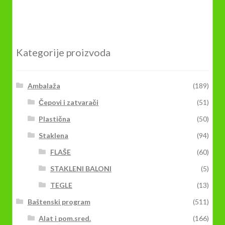
Kategorije proizvoda
Ambalaža
(189)
Čepovi i zatvarači
(51)
Plastična
(50)
Staklena
(94)
FLAŠE
(60)
STAKLENI BALONI
(5)
TEGLE
(13)
Baštenski program
(511)
Alat i pom.sred.
(166)