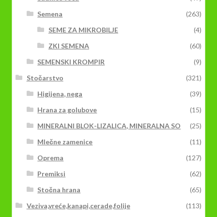
Semena
(263)
SEME ZA MIKROBILJE
(4)
ZKI SEMENA
(60)
SEMENSKI KROMPIR
(9)
Stočarstvo
(321)
Higijena, nega
(39)
Hrana za golubove
(15)
MINERALNI BLOK-LIZALICA, MINERALNA SO
(25)
Mlečne zamenice
(11)
Oprema
(127)
Premiksi
(62)
Stočna hrana
(65)
Veziva,vreće,kanapi,cerade,folije
(113)