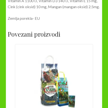
Vitamin A 1100 IJ, Vitamin D3 140 IJ, Vitamin E 15 mg,
Cink (cink oksid) 10 mg, Mangan (mangan oksid) 2.5mg.
Zemlja porekla- EU
Povezani proizvodi