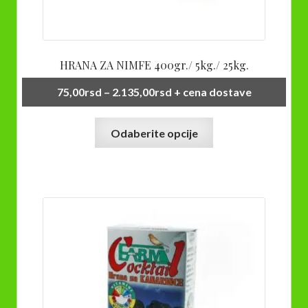
HRANA ZA NIMFE 400gr./ 5kg./ 25kg.
Raspon
75,00
rsd
–
2.135,00
rsd
+ cena dostave
cena:
Ovaj
od
Odaberite opcije
proizvod
75,00rsd
ima
do
više
2.135,00rsd
varijanti.
Opcije
mogu
biti
izabrane
na
stranici