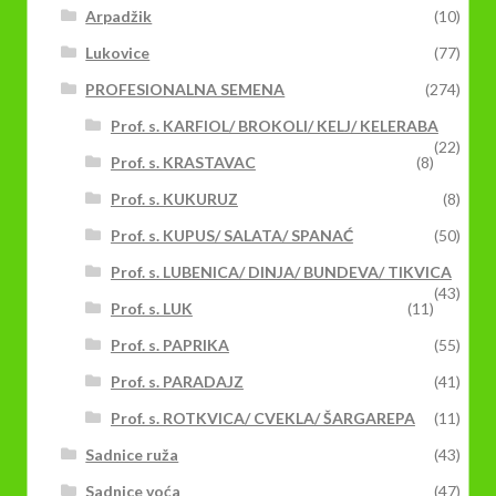
Arpadžik
(10)
Lukovice
(77)
PROFESIONALNA SEMENA
(274)
Prof. s. KARFIOL/ BROKOLI/ KELJ/ KELERABA
(22)
Prof. s. KRASTAVAC
(8)
Prof. s. KUKURUZ
(8)
Prof. s. KUPUS/ SALATA/ SPANAĆ
(50)
Prof. s. LUBENICA/ DINJA/ BUNDEVA/ TIKVICA
(43)
Prof. s. LUK
(11)
Prof. s. PAPRIKA
(55)
Prof. s. PARADAJZ
(41)
Prof. s. ROTKVICA/ CVEKLA/ ŠARGAREPA
(11)
Sadnice ruža
(43)
Sadnice voća
(47)