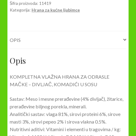
Šifra proizvoda:
11419
Kategorija:
Hrana za kućne ljubimce
OPIS
Opis
KOMPLETNA VLAŽNA HRANA ZA ODRASLE
MAČKE – DIVLJAČ, KOMADIĆI U SOSU
Sastav: Meso i mesne prerađevine (4% divljač),
žitarice
,
prerađevine biljnog porekla, minerali.
Analitički sastav: vlaga 81%, sirovi proteini 6%, sirove
masti 3%, sirovi pepeo 2% i sirova vlakna 0.5%.
Nutritivni aditivi: Vitamini i elementi u tragovima / kg: