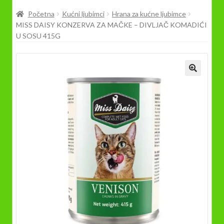
Prodavnica
Početna
Kućni ljubimci
Hrana za kućne ljubimce
MISS DAISY KONZERVA ZA MAČKE – DIVLJAČ KOMADIĆI
U SOSU 415G