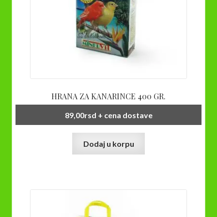
proizvoda.
HRANA ZA KANARINCE 400 GR.
89,00
rsd
+ cena dostave
Dodaj u korpu