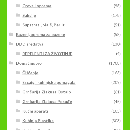
Creva i oprema
(98)
Saksije
(178)
Supstrati, Malč, Perlit
(51)
Bazeni, oprema za bazene
(58)
DDD sredstva
(130)
REPELENTI ZA ŽIVOTINJE
(4)
Domaćinstvo
(1708)
Čišćenje
(163)
Escajg i kuhinjska pomagala
(209)
Grnčarija Zlakusa Ostalo
(61)
Grnčarija Zlakusa Posuđe
(45)
Kućni aparati
(105)
Kuhinja Plastika
(303)