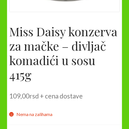
Miss Daisy konzerva
za mačke – divljač
komadići u sosu
415g
109,00
rsd
+ cena dostave
Nema na zalihama