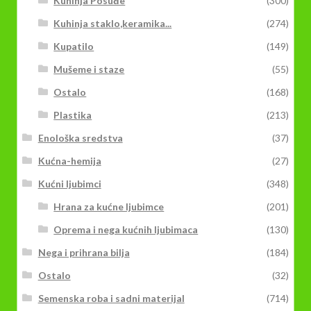
Kuhinja Posuđe
(300)
Kuhinja staklo,keramika...
(274)
Kupatilo
(149)
Mušeme i staze
(55)
Ostalo
(168)
Plastika
(213)
Enološka sredstva
(37)
Kućna-hemija
(27)
Kućni ljubimci
(348)
Hrana za kućne ljubimce
(201)
Oprema i nega kućnih ljubimaca
(130)
Nega i prihrana bilja
(184)
Ostalo
(32)
Semenska roba i sadni materijal
(714)