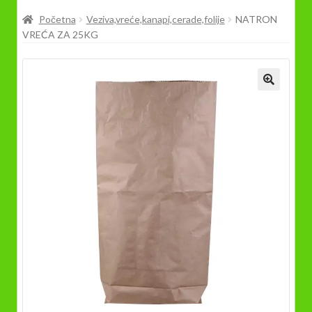
Prodavnica
Početna
Veziva,vreće,kanapi,cerade,folije
NATRON
VREĆA ZA 25KG