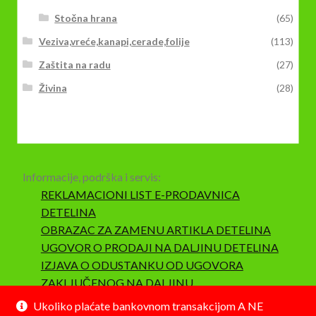
Stočna hrana
(65)
Veziva,vreće,kanapi,cerade,folije
(113)
Zaštita na radu
(27)
Živina
(28)
Informacije, podrška i servis:
REKLAMACIONI LIST E-PRODAVNICA
DETELINA
OBRAZAC ZA ZAMENU ARTIKLA DETELINA
UGOVOR O PRODAJI NA DALJINU DETELINA
IZJAVA O ODUSTANKU OD UGOVORA
ZAKLJUČENOG NA DALJINU
SAOBRAZNOST I REKLAMACIJA
Ukoliko plaćate bankovnom transakcijom A NE