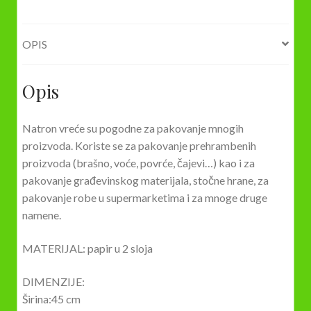
OPIS
Opis
Natron vreće su pogodne za pakovanje mnogih
proizvoda. Koriste se za pakovanje prehrambenih
proizvoda (brašno, voće, povrće, čajevi…) kao i za
pakovanje građevinskog materijala, stočne hrane, za
pakovanje robe u supermarketima i za mnoge druge
namene.
MATERIJAL: papir u 2 sloja
DIMENZIJE:
Širina:45 cm