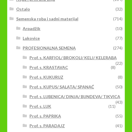
Ostalo
(32)
Semenska roba i sadni materijal
(714)
Arpadžik
(10)
Lukovice
(77)
PROFESIONALNA SEMENA
(274)
Prof. s. KARFIOL/ BROKOLI/ KELJ/ KELERABA
(22)
Prof. s. KRASTAVAC
(8)
Prof. s. KUKURUZ
(8)
Prof. s. KUPUS/ SALATA/ SPANAĆ
(50)
Prof. s. LUBENICA/ DINJA/ BUNDEVA/ TIKVICA
(43)
Prof. s. LUK
(11)
Prof. s. PAPRIKA
(55)
Prof. s. PARADAJZ
(41)