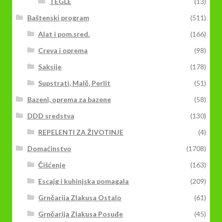
TEGLE
(13)
Baštenski program
(511)
Alat i pom.sred.
(166)
Creva i oprema
(98)
Saksije
(178)
Supstrati, Malč, Perlit
(51)
Bazeni, oprema za bazene
(58)
DDD sredstva
(130)
REPELENTI ZA ŽIVOTINJE
(4)
Domaćinstvo
(1708)
Čišćenje
(163)
Escajg i kuhinjska pomagala
(209)
Grnčarija Zlakusa Ostalo
(61)
Grnčarija Zlakusa Posuđe
(45)