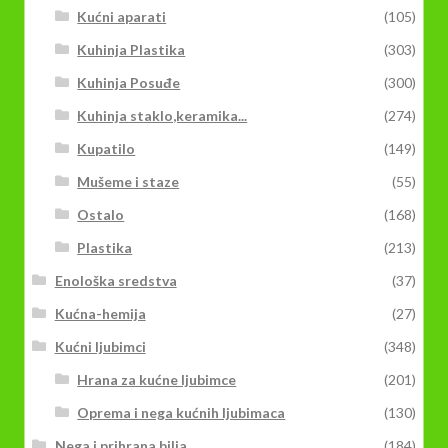
Kućni aparati
(105)
Kuhinja Plastika
(303)
Kuhinja Posuđe
(300)
Kuhinja staklo,keramika...
(274)
Kupatilo
(149)
Mušeme i staze
(55)
Ostalo
(168)
Plastika
(213)
Enološka sredstva
(37)
Kućna-hemija
(27)
Kućni ljubimci
(348)
Hrana za kućne ljubimce
(201)
Oprema i nega kućnih ljubimaca
(130)
Nega i prihrana bilja
(184)