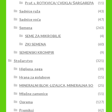
Prof. s. ROTKVICA/ CVEKLA/ ŠARGAREPA
(11)
Sadnice ruža
(43)
Sadnice voća
(47)
Semena
(263)
SEME ZA MIKROBILJE
(4)
ZKI SEMENA
(60)
SEMENSKI KROMPIR
(9)
Stočarstvo
(321)
Higijena, nega
(39)
Hrana za golubove
(15)
MINERALNI BLOK-LIZALICA, MINERALNA SO
(25)
Mlečne zamenice
(11)
Oprema
(127)
Premiksi
(62)