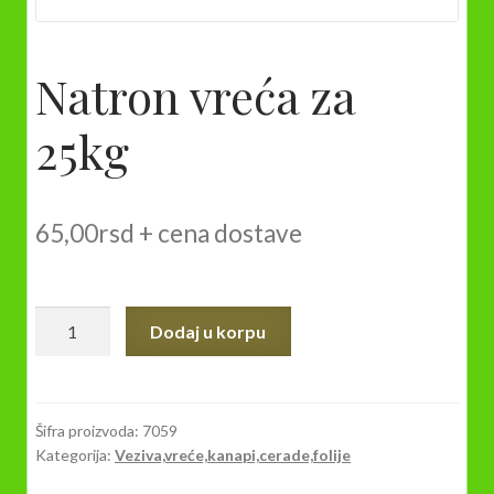
Natron vreća za
25kg
65,00
rsd
+ cena dostave
Natron
Dodaj u korpu
vreća
za
25kg
količina
Šifra proizvoda:
7059
Kategorija:
Veziva,vreće,kanapi,cerade,folije