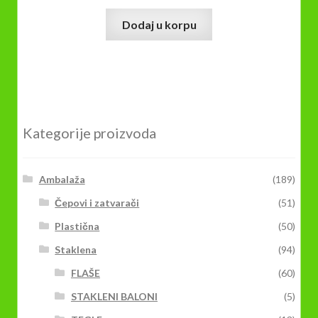
Dodaj u korpu
Kategorije proizvoda
Ambalaža
(189)
Čepovi i zatvarači
(51)
Plastična
(50)
Staklena
(94)
FLAŠE
(60)
STAKLENI BALONI
(5)