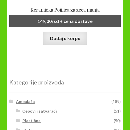
Keramička Pojilica za zeca manja
149,00
rsd
+ cena dostave
Dodaj u korpu
Kategorije proizvoda
Ambalaža
(189)
Čepovi i zatvarači
(51)
Plastična
(50)