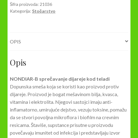
sprečava
Šifra proizvoda:
21036
Kategorija:
Stočarstvo
dijareju
kod
teladi
i
OPIS
krava
količina
Opis
NONDIAR-B sprečavanje dijareje kod teladi
Dopunska smeša koja se koristi kao proizvod protiv
dijareje. Proizvod je bogat mešavinom bilja, kvasca,
vitamina i elektrolita. Njegovi sastojci imaju anti-
inflamatorno, umirujuće dejstvo, vezuju toksine, pomažu
da se stvori povoljna mikroflora i biofilm na crevnim
resicama. Štaviše, supstance prisutne u proizvodu
povečavaju imunitet od infekcija i predstavljaju izvor