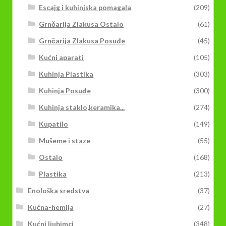
Escajg i kuhinjska pomagala
(209)
Grnčarija Zlakusa Ostalo
(61)
Grnčarija Zlakusa Posuđe
(45)
Kućni aparati
(105)
Kuhinja Plastika
(303)
Kuhinja Posuđe
(300)
Kuhinja staklo,keramika...
(274)
Kupatilo
(149)
Mušeme i staze
(55)
Ostalo
(168)
Plastika
(213)
Enološka sredstva
(37)
Kućna-hemija
(27)
Kućni ljubimci
(348)