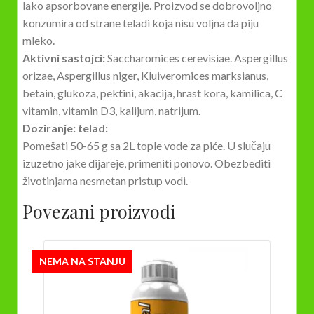
lako apsorbovane energije. Proizvod se dobrovoljno
konzumira od strane teladi koja nisu voljna da piju
mleko.
Aktivni sastojci:
Saccharomices cerevisiae. Aspergillus
orizae, Aspergillus niger, Kluiveromices marksianus,
betain, glukoza, pektini, akacija, hrast kora, kamilica, C
vitamin, vitamin D3, kalijum, natrijum.
Doziranje: telad:
Pomešati 50-65 g sa 2L tople vode za piće. U slučaju
izuzetno jake dijareje, primeniti ponovo. Obezbediti
životinjama nesmetan pristup vodi.
Povezani proizvodi
NEMA NA STANJU