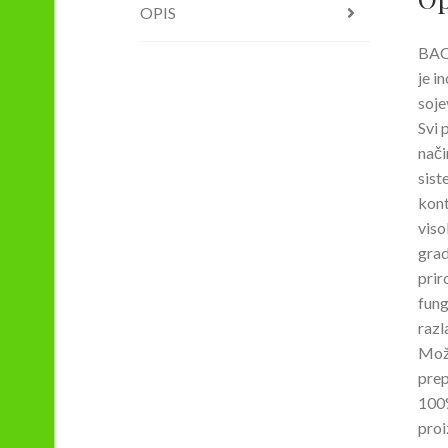
OPIS
BAC
je i
soje
Svi 
nači
sist
kont
viso
grad
prir
fung
razl
Može
prep
100
proi