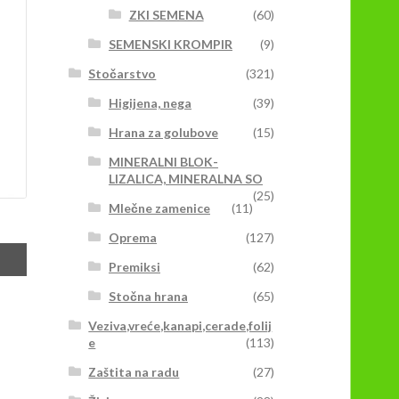
ZKI SEMENA
(60)
SEMENSKI KROMPIR
(9)
Stočarstvo
(321)
Higijena, nega
(39)
Hrana za golubove
(15)
MINERALNI BLOK-
LIZALICA, MINERALNA SO
(25)
Mlečne zamenice
(11)
Oprema
(127)
Premiksi
(62)
Stočna hrana
(65)
Veziva,vreće,kanapi,cerade,folij
e
(113)
Zaštita na radu
(27)