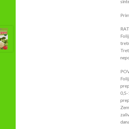
sint
Pri
RAT
Foli
tret
Tret
nepo
PO
Foli
prep
0,5-
prep
Zeml
zali
dana