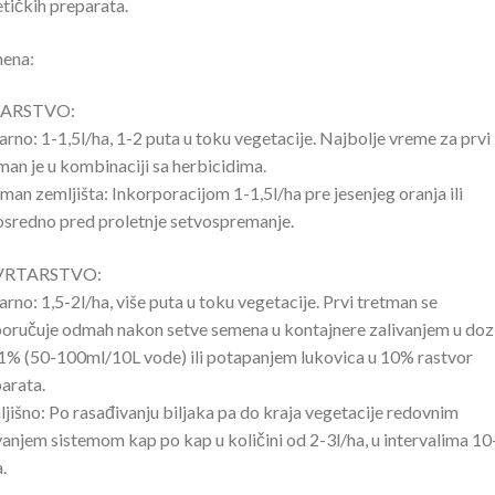
etičkih preparata.
mena:
ARSTVO:
jarno: 1-1,5l/ha, 1-2 puta u toku vegetacije. Najbolje vreme za prvi
man je u kombinaciji sa herbicidima.
man zemljišta: Inkorporacijom 1-1,5l/ha pre jesenjeg oranja ili
sredno pred proletnje setvospremanje.
VRTARSTVO:
jarno: 1,5-2l/ha, više puta u toku vegetacije. Prvi tretman se
oručuje odmah nakon setve semena u kontajnere zalivanjem u doz
1% (50-100ml/10L vode) ili potapanjem lukovica u 10% rastvor
arata.
jišno: Po rasađivanju biljaka pa do kraja vegetacije redovnim
vanjem sistemom kap po kap u količini od 2-3l/ha, u intervalima 1
.