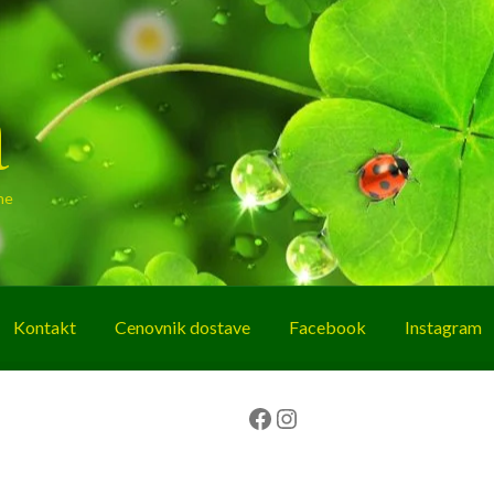
a
ne
Kontakt
Cenovnik dostave
Facebook
Instagram
g
O nama
Korpa
Plaćanje
Prodavnica
Facebook
Instagram