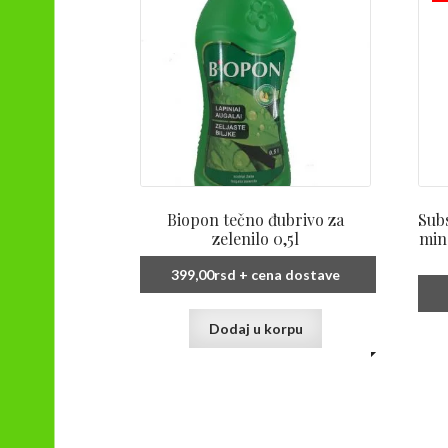
Biopon tečno đubrivo za
Subs
zelenilo 0,5l
min
399,00
rsd
+ cena dostave
Dodaj u korpu