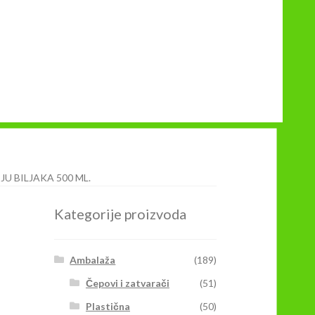
U BILJAKA 500 ML.
Kategorije proizvoda
Ambalaža
(189)
Čepovi i zatvarači
(51)
Plastična
(50)