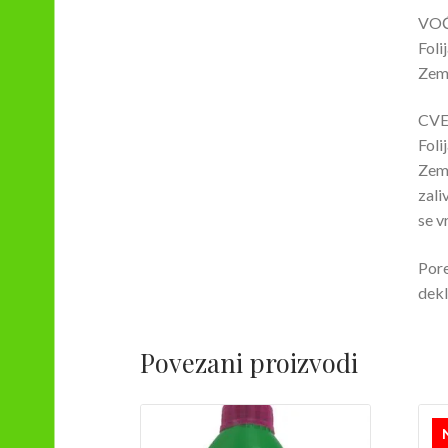
VOĆ
Foli
Zeml
CVE
Foli
Zeml
zali
se v
Pore
dekl
Povezani proizvodi