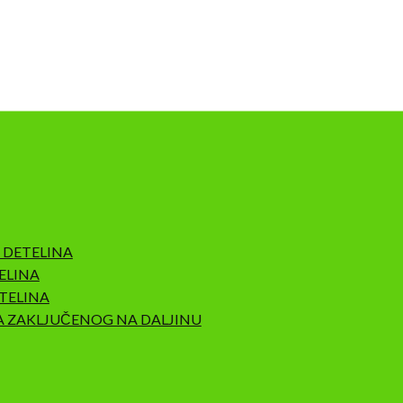
 DETELINA
ELINA
TELINA
A ZAKLJUČENOG NA DALJINU