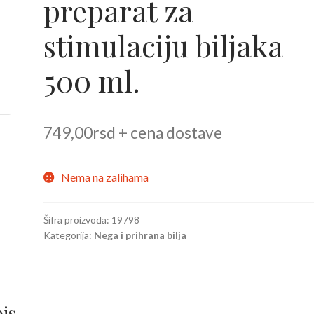
preparat za
stimulaciju biljaka
500 ml.
749,00
rsd
+ cena dostave
Nema na zalihama
Šifra proizvoda:
19798
Kategorija:
Nega i prihrana bilja
is