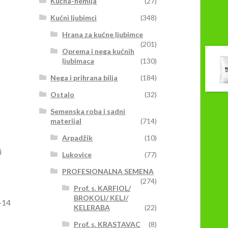
Kućna-hemija
(27)
Kućni ljubimci
(348)
Hrana za kućne ljubimce
(201)
Oprema i nega kućnih
ljubimaca
(130)
Nega i prihrana bilja
(184)
Ostalo
(32)
Semenska roba i sadni
materijal
(714)
Arpadžik
(10)
i
Lukovice
(77)
PROFESIONALNA SEMENA
(274)
Prof. s. KARFIOL/
BROKOLI/ KELJ/
0-14
KELERABA
(22)
Prof. s. KRASTAVAC
(8)