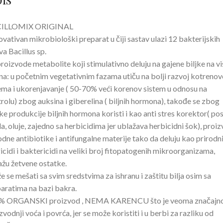
ILLOMIX ORIGINAL
novativan mikrobiološki preparat u čiji sastav ulazi 12 bakterijskih
va Bacillus sp.
proizvode metabolite koji stimulativno deluju na gajene biljke na vi
na: u početnim vegetativnim fazama utiču na bolji razvoj kotreno
ema i ukorenjavanje ( 50-70% veći korenov sistem u odnosu na
rolu) zbog auksina i giberelina ( biljnih hormona), takođe se zbog
ke produkcije biljnih hormona koristi i kao anti stres korektor( pos
a, oluje, zajedno sa herbicidima jer ublažava herbicidni šok), proi
odne antibiotike i antifungalne materije tako da deluju kao prirodn
icidi i baktericidi na veliki broj fitopatogenih mikroorganizama,
ažu žetvene ostatke.
 se mešati sa svim sredstvima za ishranu i zaštitu bilja osim sa
aratima na bazi bakra.
% ORGANSKI proizvod , NEMA KARENCU što je veoma značajno
zvodnji voća i povrća, jer se može koristiti i u berbi za razliku od