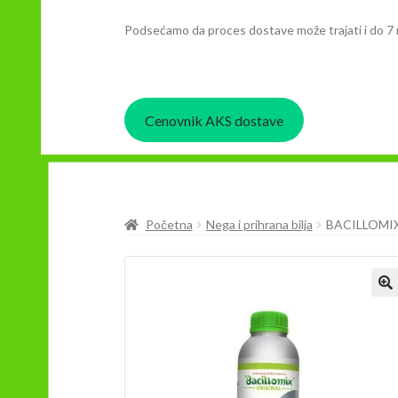
Podsećamo da proces dostave može trajati i do 7 
Cenovnik AKS dostave
Početna
Nega i prihrana bilja
BACILLOMIX