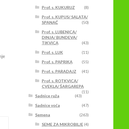
Prof. s. KUKURUZ
(8)
Prof. s. KUPUS/ SALATA/
SPANAĆ
(50)
Prof. s. LUBENICA/
DINJA/ BUNDEVA/
TIKVICA
(43)
Prof. s. LUK
(11)
nje
Prof. s. PAPRIKA
(55)
Prof. s. PARADAJZ
(41)
Prof. s. ROTKVICA/
CVEKLA/ ŠARGAREPA
(11)
Sadnice ruža
(43)
Sadnice voća
(47)
Semena
(263)
SEME ZA MIKROBILJE
(4)