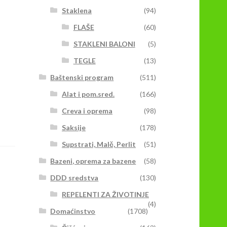
Staklena
(94)
FLAŠE
(60)
STAKLENI BALONI
(5)
TEGLE
(13)
Baštenski program
(511)
Alat i pom.sred.
(166)
Creva i oprema
(98)
Saksije
(178)
Supstrati, Malč, Perlit
(51)
Bazeni, oprema za bazene
(58)
DDD sredstva
(130)
REPELENTI ZA ŽIVOTINJE
(4)
Domaćinstvo
(1708)