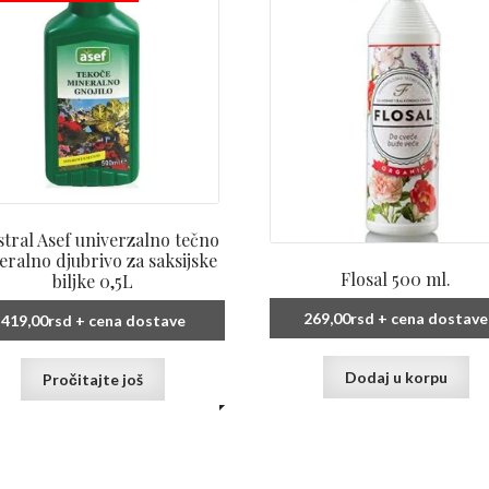
tral Asef univerzalno tečno
eralno djubrivo za saksijske
Flosal 500 ml.
biljke 0,5L
269,00
rsd
+ cena dostave
419,00
rsd
+ cena dostave
Dodaj u korpu
Pročitajte još