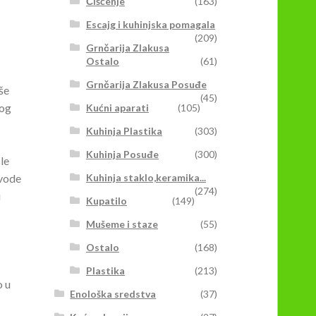
Čišćenje
(163)
Escajg i kuhinjska pomagala
(209)
Grnčarija Zlakusa
Ostalo
(61)
Grnčarija Zlakusa Posuđe
še
(45)
vog
Kućni aparati
(105)
Kuhinja Plastika
(303)
Kuhinja Posuđe
(300)
le
zvode
Kuhinja staklo,keramika...
(274)
i
Kupatilo
(149)
Mušeme i staze
(55)
Ostalo
(168)
Plastika
(213)
 u
Enološka sredstva
(37)