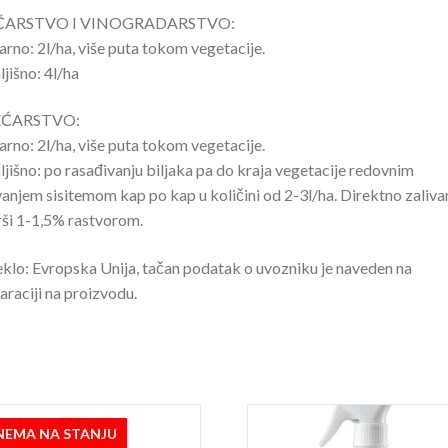
ARSTVO I VINOGRADARSTVO:
jarno: 2l/ha, više puta tokom vegetacije.
jišno: 4l/ha
ĆARSTVO:
jarno: 2l/ha, više puta tokom vegetacije.
jišno: po rasađivanju biljaka pa do kraja vegetacije redovnim
vanjem sisitemom kap po kap u količini od 2-3l/ha. Direktno zaliva
rši 1-1,5% rastvorom.
klo: Evropska Unija, tačan podatak o uvozniku je naveden na
araciji na proizvodu.
NEMA NA STANJU