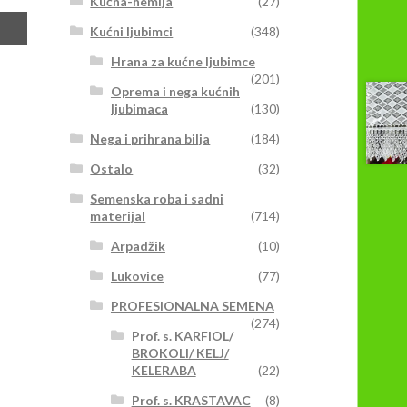
Kućna-hemija
(27)
Kućni ljubimci
(348)
Hrana za kućne ljubimce
(201)
Oprema i nega kućnih
ljubimaca
(130)
Nega i prihrana bilja
(184)
Ostalo
(32)
Semenska roba i sadni
materijal
(714)
Arpadžik
(10)
Lukovice
(77)
PROFESIONALNA SEMENA
(274)
Prof. s. KARFIOL/
BROKOLI/ KELJ/
KELERABA
(22)
Prof. s. KRASTAVAC
(8)