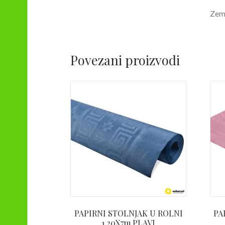
Zeml
Povezani proizvodi
PAPIRNI STOLNJAK U ROLNI
PA
1.20X7m PLAVI