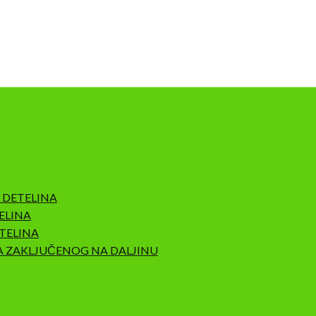
 DETELINA
ELINA
TELINA
A ZAKLJUČENOG NA DALJINU