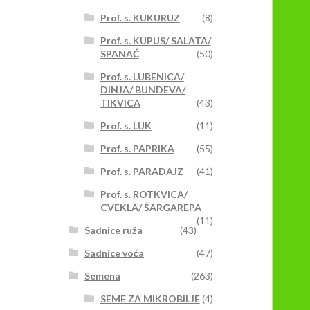
Prof. s. KUKURUZ
(8)
Prof. s. KUPUS/ SALATA/
SPANAĆ
(50)
Prof. s. LUBENICA/
DINJA/ BUNDEVA/
TIKVICA
(43)
Prof. s. LUK
(11)
Prof. s. PAPRIKA
(55)
Prof. s. PARADAJZ
(41)
Prof. s. ROTKVICA/
CVEKLA/ ŠARGAREPA
(11)
Sadnice ruža
(43)
Sadnice voća
(47)
Semena
(263)
SEME ZA MIKROBILJE
(4)