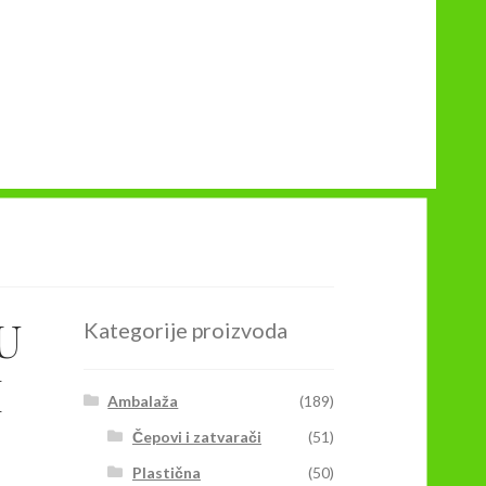
U
Kategorije proizvoda
I
Ambalaža
(189)
Čepovi i zatvarači
(51)
Plastična
(50)