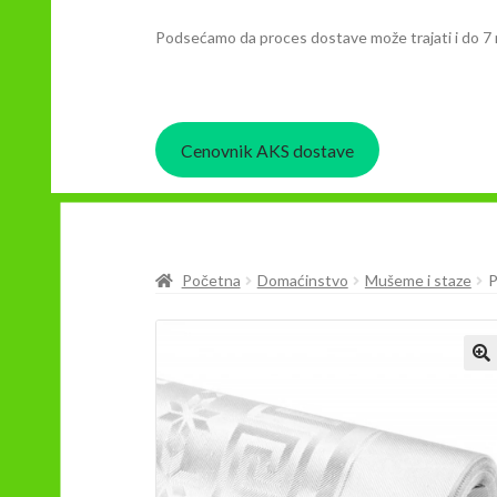
Podsećamo da proces dostave može trajati i do 7 
Cenovnik AKS dostave
Početna
Domaćinstvo
Mušeme i staze
P