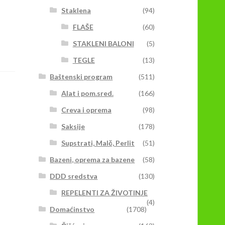
Staklena
(94)
FLAŠE
(60)
STAKLENI BALONI
(5)
TEGLE
(13)
Baštenski program
(511)
Alat i pom.sred.
(166)
Creva i oprema
(98)
Saksije
(178)
Supstrati, Malč, Perlit
(51)
Bazeni, oprema za bazene
(58)
DDD sredstva
(130)
REPELENTI ZA ŽIVOTINJE
(4)
Domaćinstvo
(1708)