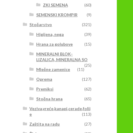
ZKI SEMENA
(60)
SEMENSKI KROMPIR
(9)
Stočarstvo
(321)
Higijena, nega
(39)
Hrana za golubove
(15)
MINERALNI BLOK-
LIZALICA, MINERALNA SO
(25)
Mlečne zamenice
(11)
Oprema
(127)
Premiksi
(62)
Stočna hrana
(65)
Veziva,vreće,kanapi,cerade,folij
e
(113)
Zaštita na radu
(27)