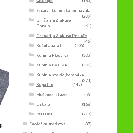
Čišćenje
(163)
Escajg i kuhinjska pomagala
(209)
Grnčarija Zlakusa
Ostalo
(61)
Grnčarija Zlakusa Posuđe
(45)
Kućni aparati
(105)
Kuhinja Plastika
(303)
Kuhinja Posuđe
(300)
Kuhinja staklo,keramika...
(274)
Kupatilo
(149)
Mušeme i staze
(55)
Ostalo
(168)
Plastika
(213)
Enološka sredstva
(37)
FF