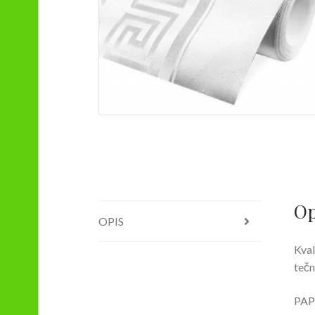
Op
OPIS
Kval
tečn
PAP