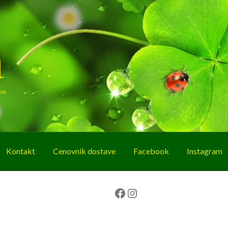
a
ne
Kontakt
Cenovnik dostave
Facebook
Instagram
g
O nama
Korpa
Plaćanje
Prodavnica
Facebook
Instagram