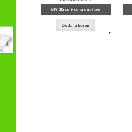
649,00
rsd
+ cena dostave
Dodaj u korpu