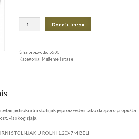
PAPIRNI
Dodaj u korpu
STOLNJAK
U
ROLNI
1.20X7m
Šifra proizvoda:
5500
Kategorija:
Mušeme i staze
BELI
količina
is
itetan jednokratni stolnjak je proizveden tako da sporo propušta
ost, visokog sjaja.
IRNI STOLNJAK U ROLNI 1.20X7M BELI