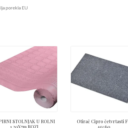
ja porekla EU
PIRNI STOLNJAK U ROLNI
Otirač Cipro četvrtasti 
1.20X7m ROZI
40×60