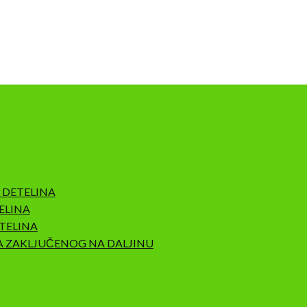
 DETELINA
ELINA
TELINA
A ZAKLJUČENOG NA DALJINU