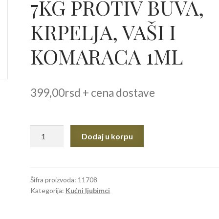
7KG PROTIV BUVA,
KRPELJA, VAŠI I
KOMARACA 1ML
399,00
rsd
+ cena dostave
PAWS&PAWS
Dodaj u korpu
BIOSPOT
NATURAL
Ampula
ZA
Šifra proizvoda:
11708
Kategorija:
Kućni ljubimci
PSE
DO
7KG