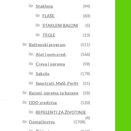
Staklena
(94)
FLAŠE
(60)
STAKLENI BALONI
(5)
TEGLE
(13)
Baštenski program
(511)
Alat i pom.sred.
(166)
Creva i oprema
(98)
Saksije
(178)
Supstrati, Malč, Perlit
(51)
Bazeni, oprema za bazene
(58)
DDD sredstva
(130)
REPELENTI ZA ŽIVOTINJE
(4)
Domaćinstvo
(1708)