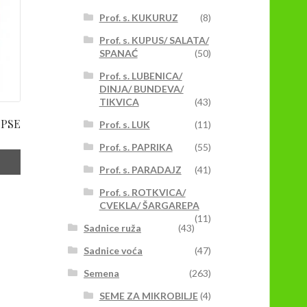
Prof. s. KUKURUZ
(8)
Prof. s. KUPUS/ SALATA/
SPANAĆ
(50)
Prof. s. LUBENICA/
DINJA/ BUNDEVA/
TIKVICA
(43)
 PSE
Prof. s. LUK
(11)
Prof. s. PAPRIKA
(55)
Prof. s. PARADAJZ
(41)
Prof. s. ROTKVICA/
CVEKLA/ ŠARGAREPA
(11)
Sadnice ruža
(43)
Sadnice voća
(47)
Semena
(263)
SEME ZA MIKROBILJE
(4)