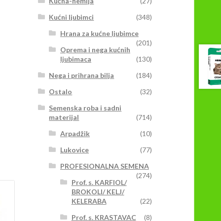
Kućna-hemija
(27)
Kućni ljubimci
(348)
Hrana za kućne ljubimce
(201)
Oprema i nega kućnih
ljubimaca
(130)
Nega i prihrana bilja
(184)
Ostalo
(32)
Semenska roba i sadni
materijal
(714)
Arpadžik
(10)
Lukovice
(77)
PROFESIONALNA SEMENA
(274)
Prof. s. KARFIOL/
BROKOLI/ KELJ/
KELERABA
(22)
Prof. s. KRASTAVAC
(8)