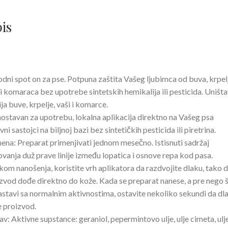
PROTIV
BUVA,
is
KRPELJA,
VAŠI
I
KOMARACA
odni spot on za pse. Potpuna zaštita Vašeg ljubimca od buva, krpel
1ML
 i komaraca bez upotrebe sintetskih hemikalija ili pesticida. Uništa
količina
ja buve, krpelje, vaši i komarce.
ostavan za upotrebu, lokalna aplikacija direktno na Vašeg psa
vni sastojci na biljnoj bazi bez sintetičkih pesticida ili piretrina.
ena: Preparat primenjivati jednom mesečno. Istisnuti sadržaj
vanja duž prave linije između lopatica i osnove repa kod pasa.
ikom nanošenja, koristite vrh aplikatora da razdvojite dlaku, tako 
zvod dođe direktno do kože. Kada se preparat nanese, a pre nego 
astavi sa normalnim aktivnostima, ostavite nekoliko sekundi da dl
e proizvod.
av: Aktivne supstance: geraniol, pepermintovo ulje, ulje cimeta, ulj