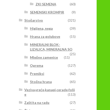
ZKI SEMENA
(60)
SEMENSKI KROMPIR
(9)
Stočarstvo
(321)
Higijena, nega
(39)
Hrana za golubove
(15)
MINERALNI BLOK-
LIZALICA, MINERALNA SO
(25)
Mlečne zamenice
(11)
Oprema
(127)
Premiksi
(62)
Stočna hrana
(65)
Veziva,vreće,kanapi,cerade,folij
e
(113)
Zaštita na radu
(27)