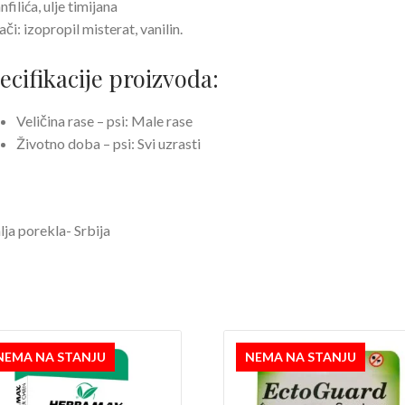
nfilića, ulje timijana
či: izopropil misterat, vanilin.
ecifikacije proizvoda:
Veličina rase – psi: Male rase
Životno doba – psi: Svi uzrasti
ja porekla- Srbija
NEMA NA STANJU
NEMA NA STANJU