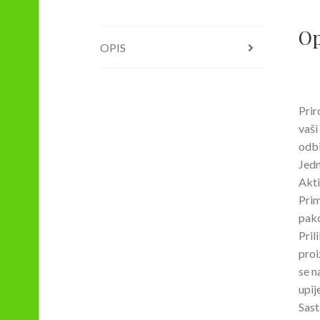
Op
OPIS
Prir
vaši
odbi
Jedn
Akti
Prim
pako
Pril
proi
se n
upij
Sast