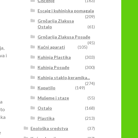
Čišćenje
(163)
Escajg i kuhinjska pomagala
(209)
Grnčarija Zlakusa
Ostalo
(61)
Grnčarija Zlakusa Posuđe
(45)
Kućni aparati
(105)
ja,
va i
Kuhinja Plastika
(303)
Kuhinja Posuđe
(300)
Kuhinja staklo,keramika...
(274)
Kupatilo
(149)
Mušeme i staze
(55)
da
Ostalo
(168)
što
aka
Plastika
(213)
Enološka sredstva
(37)
e