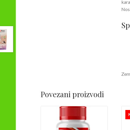
kara
Nosa
Sp
Zeml
Povezani proizvodi