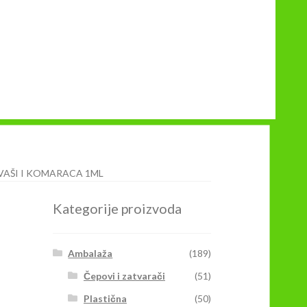
VAŠI I KOMARACA 1ML
Kategorije proizvoda
Ambalaža
(189)
Čepovi i zatvarači
(51)
Plastična
(50)