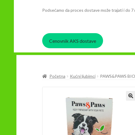
Podsećamo da proces dostave može trajati i do 7 
Cenovnik AKS dostave
Početna
Kućni ljubimci
PAWS&PAWS BIOS