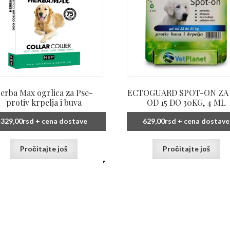
erba Max ogrlica za Pse-
ECTOGUARD SPOT-ON ZA
protiv krpelja i buva
OD 15 DO 30KG, 4 ML
329,00
rsd
+ cena dostave
629,00
rsd
+ cena dostave
Pročitajte još
Pročitajte još