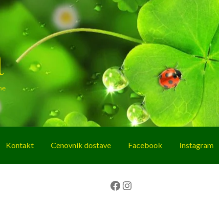
a
ne
Kontakt
Cenovnik dostave
Facebook
Instagram
g
O nama
Korpa
Plaćanje
Prodavnica
Facebook
Instagram