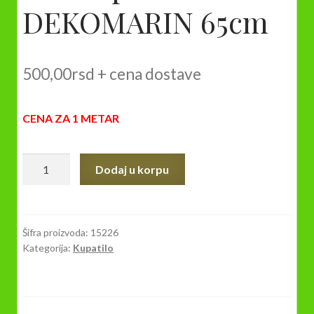
DEKOMARIN 65cm
500,00
rsd
+ cena dostave
CENA ZA 1 METAR
Podna
Dodaj u korpu
prostirka
DEKOMARIN
65cm
količina
Šifra proizvoda:
15226
Kategorija:
Kupatilo