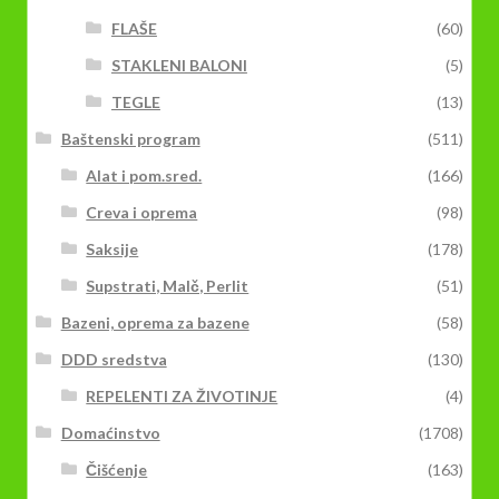
FLAŠE
(60)
STAKLENI BALONI
(5)
TEGLE
(13)
Baštenski program
(511)
Alat i pom.sred.
(166)
Creva i oprema
(98)
Saksije
(178)
Supstrati, Malč, Perlit
(51)
Bazeni, oprema za bazene
(58)
DDD sredstva
(130)
REPELENTI ZA ŽIVOTINJE
(4)
Domaćinstvo
(1708)
Čišćenje
(163)