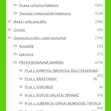
Hrana za kućne ljubimce
(201)
Oprema i nega kućnih ljubimaca
(130)
Nega i prihrana bilja
(184)
Ostalo
(32)
Semenska roba i sadni materijal
(714)
Arpadžik
(10)
Lukovice
(77)
PROFESIONALNA SEMENA
(274)
Prof. s. KARFIOL/ BROKOLI/ KELJ/ KELERABA
(22)
Prof. s. KRASTAVAC
(8)
Prof. s. KUKURUZ
(8)
Prof. s. KUPUS/ SALATA/ SPANAĆ
(50)
Prof. s. LUBENICA/ DINJA/ BUNDEVA/ TIKVICA
(43)