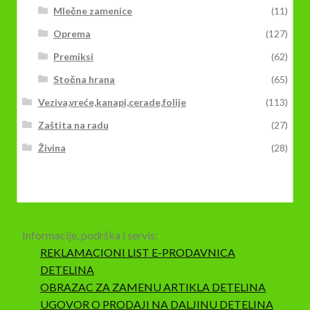
Mlečne zamenice
(11)
Oprema
(127)
Premiksi
(62)
Stočna hrana
(65)
Veziva,vreće,kanapi,cerade,folije
(113)
Zaštita na radu
(27)
Živina
(28)
Informacije, podrška i servis:
REKLAMACIONI LIST E-PRODAVNICA
DETELINA
OBRAZAC ZA ZAMENU ARTIKLA DETELINA
UGOVOR O PRODAJI NA DALJINU DETELINA