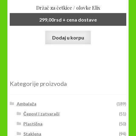
Držač za četkice / olovke Elix
299,00
rsd
+ cena dostave
Dodaj u korpu
Kategorije proizvoda
Ambalaža
(189)
Čepovi i zatvarači
(51)
Plastična
(50)
Staklena
(94)