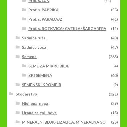
Prof. s. LUK
(11)
Prof. s. PAPRIKA
(55)
Prof. s. PARADAJZ
(41)
Prof. s. ROTKVICA/ CVEKLA/ ŠARGAREPA
(11)
Sadnice ruža
(43)
Sadnice voća
(47)
Semena
(263)
SEME ZA MIKROBILJE
(4)
ZKI SEMENA
(60)
SEMENSKI KROMPIR
(9)
Stočarstvo
(321)
Higijena, nega
(39)
Hrana za golubove
(15)
MINERALNI BLOK-LIZALICA, MINERALNA SO
(25)