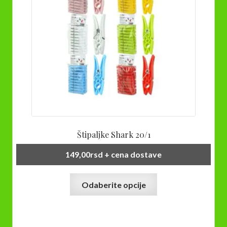
Štipaljke Shark 20/1
149,00
rsd
+ cena dostave
Ovaj
Odaberite opcije
proizvod
ima
više