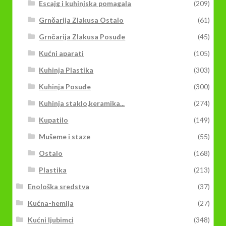
Escajg i kuhinjska pomagala
(209)
Grnčarija Zlakusa Ostalo
(61)
Grnčarija Zlakusa Posuđe
(45)
Kućni aparati
(105)
Kuhinja Plastika
(303)
Kuhinja Posuđe
(300)
Kuhinja staklo,keramika...
(274)
Kupatilo
(149)
Mušeme i staze
(55)
Ostalo
(168)
Plastika
(213)
Enološka sredstva
(37)
Kućna-hemija
(27)
Kućni ljubimci
(348)