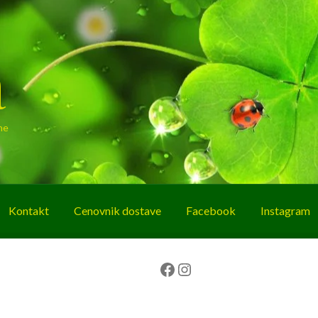
a
ne
Kontakt
Cenovnik dostave
Facebook
Instagram
g
O nama
Korpa
Plaćanje
Prodavnica
Facebook
Instagram