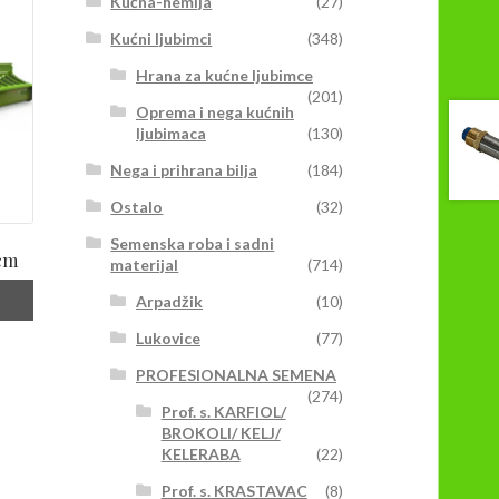
Kućna-hemija
(27)
Kućni ljubimci
(348)
Hrana za kućne ljubimce
(201)
Oprema i nega kućnih
ljubimaca
(130)
Nega i prihrana bilja
(184)
Ostalo
(32)
Semenska roba i sadni
 cm
materijal
(714)
Arpadžik
(10)
Lukovice
(77)
PROFESIONALNA SEMENA
(274)
Prof. s. KARFIOL/
BROKOLI/ KELJ/
KELERABA
(22)
Prof. s. KRASTAVAC
(8)