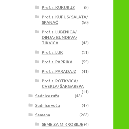
Prof. s. KUKURUZ
(8)
Prof. s. KUPUS/ SALATA/
SPANAĆ
(50)
Prof. s. LUBENICA/
DINJA/ BUNDEVA/
TIKVICA
(43)
Prof. s. LUK
(11)
Prof. s. PAPRIKA
(55)
Prof. s. PARADAJZ
(41)
Prof. s. ROTKVICA/
CVEKLA/ ŠARGAREPA
(11)
Sadnice ruža
(43)
Sadnice voća
(47)
Semena
(263)
SEME ZA MIKROBILJE
(4)