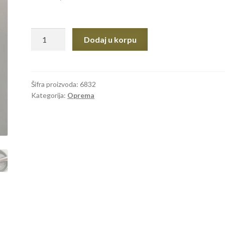
POJILICA
Dodaj u korpu
INOX
ZA
PRASIĆE
količina
Šifra proizvoda:
6832
Kategorija:
Oprema