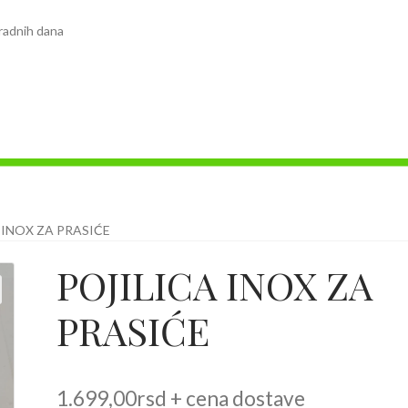
radnih dana
 INOX ZA PRASIĆE
POJILICA INOX ZA
PRASIĆE
1.699,00
rsd
+ cena dostave