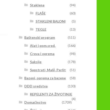
Staklena
(94)
FLAŠE
(60)
STAKLENI BALONI
(5)
TEGLE
(13)
Baštenski program
(511)
Alat i pom.sred.
(166)
Creva i oprema
(98)
Saksije
(178)
Supstrati, Malč, Perlit
(51)
Bazeni, oprema za bazene
(58)
DDD sredstva
(130)
REPELENTI ZA ŽIVOTINJE
(4)
Domaćinstvo
(1709)