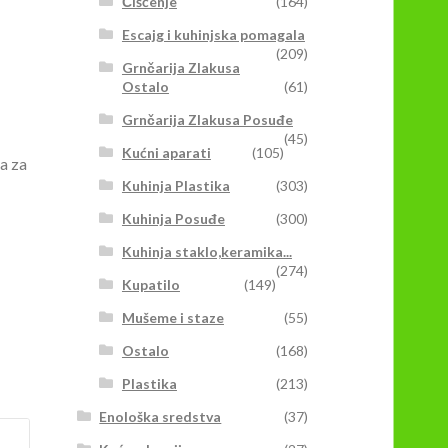
Čišćenje
(164)
Escajg i kuhinjska pomagala
(209)
Grnčarija Zlakusa
Ostalo
(61)
Grnčarija Zlakusa Posuđe
(45)
Kućni aparati
(105)
a za
Kuhinja Plastika
(303)
Kuhinja Posuđe
(300)
Kuhinja staklo,keramika...
(274)
Kupatilo
(149)
Mušeme i staze
(55)
Ostalo
(168)
Plastika
(213)
Enološka sredstva
(37)