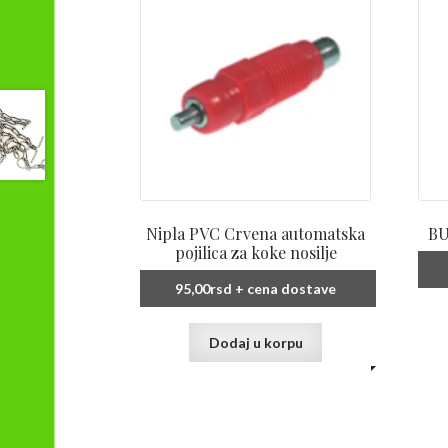
Nipla PVC Crvena automatska
BU
pojilica za koke nosilje
95,00
rsd
+ cena dostave
Dodaj u korpu