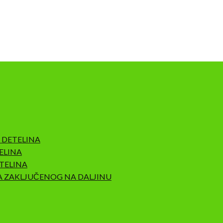
 DETELINA
ELINA
TELINA
A ZAKLJUČENOG NA DALJINU