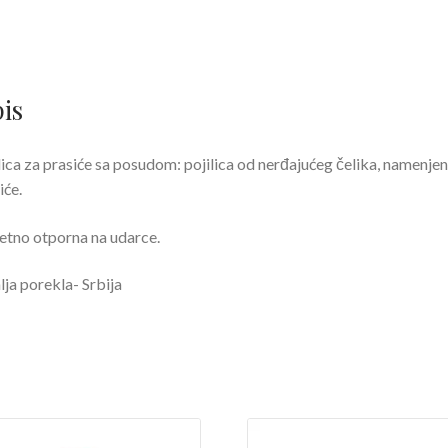
is
lica za prasiće sa posudom: pojilica od nerđajućeg čelika, namenjen
iće.
etno otporna na udarce.
ja porekla- Srbija