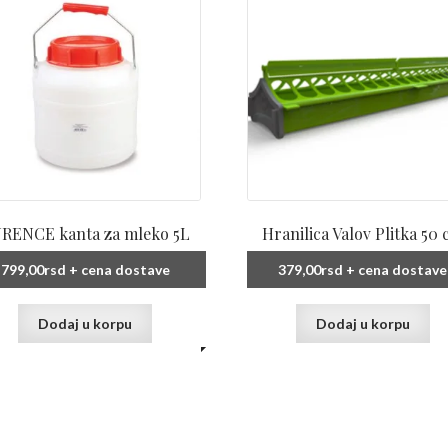
RENCE kanta za mleko 5L
Hranilica Valov Plitka 50
799,00
rsd
+ cena dostave
379,00
rsd
+ cena dostave
Dodaj u korpu
Dodaj u korpu