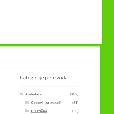
Kategorije proizvoda
Ambalaža
(189)
Čepovi i zatvarači
(51)
Plastična
(50)