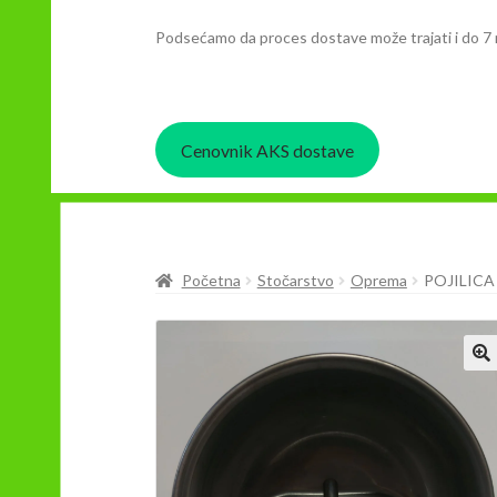
Podsećamo da proces dostave može trajati i do 7 
Cenovnik AKS dostave
Početna
Stočarstvo
Oprema
POJILICA