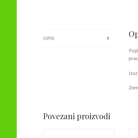
Op
OPIS
Poji
pras
Izuz
Zeml
Povezani proizvodi