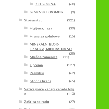
ZKI SEMENA
(60)
SEMENSKI KROMPIR
(9)
Stočarstvo
(321)
Higijena, nega
(39)
Hrana za golubove
(15)
MINERALNI BLOK-
LIZALICA, MINERALNA SO
(25)
Mlečne zamenice
(11)
Oprema
(127)
Premiksi
(62)
Stočna hrana
(65)
Veziva,vreće,kanapi,cerade,folij
e
(113)
Zaštita na radu
(27)