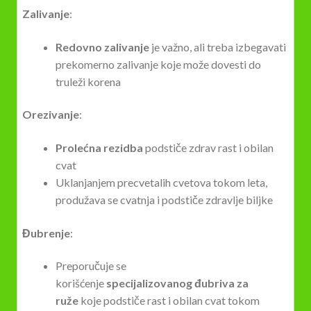
Zalivanje
:
Redovno zalivanje
je važno, ali treba izbegavati
prekomerno zalivanje koje može dovesti do
truleži korena
Orezivanje
:
Prolećna rezidba
podstiče zdrav rast i obilan
cvat
Uklanjanjem precvetalih cvetova tokom leta,
produžava se cvatnja i podstiče zdravlje biljke
Đubrenje
:
Preporučuje se
korišćenje
specijalizovanog đubriva za
ruže
koje podstiče rast i obilan cvat tokom