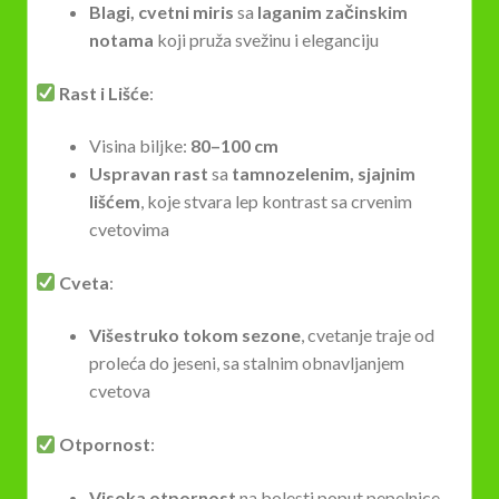
Blagi, cvetni miris
sa
laganim začinskim
notama
koji pruža svežinu i eleganciju
Rast i Lišće
:
Visina biljke:
80–100 cm
Uspravan rast
sa
tamnozelenim, sjajnim
lišćem
, koje stvara lep kontrast sa crvenim
cvetovima
Cveta
:
Višestruko tokom sezone
, cvetanje traje od
proleća do jeseni, sa stalnim obnavljanjem
cvetova
Otpornost
:
Visoka otpornost
na bolesti poput pepelnice,