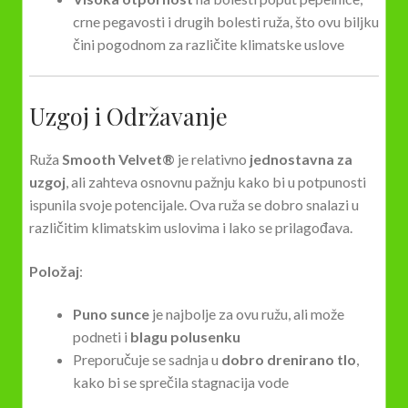
crne pegavosti i drugih bolesti ruža, što ovu biljku
čini pogodnom za različite klimatske uslove
Uzgoj i Održavanje
Ruža
Smooth Velvet®
je relativno
jednostavna za
uzgoj
, ali zahteva osnovnu pažnju kako bi u potpunosti
ispunila svoje potencijale. Ova ruža se dobro snalazi u
različitim klimatskim uslovima i lako se prilagođava.
Položaj
:
Puno sunce
je najbolje za ovu ružu, ali može
podneti i
blagu polusenku
Preporučuje se sadnja u
dobro drenirano tlo
,
kako bi se sprečila stagnacija vode