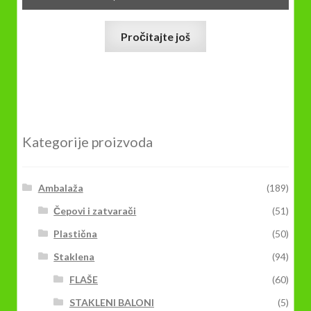
Pročitajte još
Kategorije proizvoda
Ambalaža
(189)
Čepovi i zatvarači
(51)
Plastična
(50)
Staklena
(94)
FLAŠE
(60)
STAKLENI BALONI
(5)