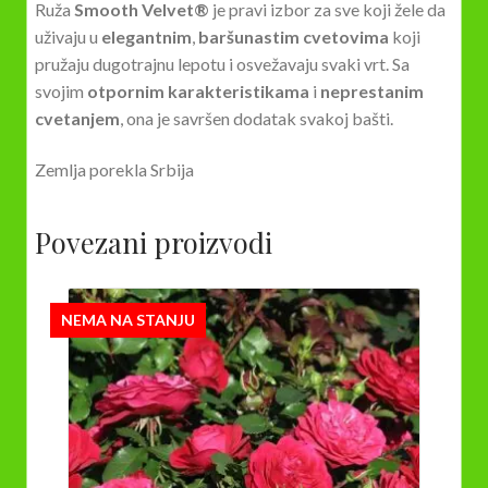
Ruža
Smooth Velvet®
je pravi izbor za sve koji žele da
uživaju u
elegantnim
,
baršunastim cvetovima
koji
pružaju dugotrajnu lepotu i osvežavaju svaki vrt. Sa
svojim
otpornim karakteristikama
i
neprestanim
cvetanjem
, ona je savršen dodatak svakoj bašti.
Zemlja porekla Srbija
Povezani proizvodi
NEMA NA STANJU