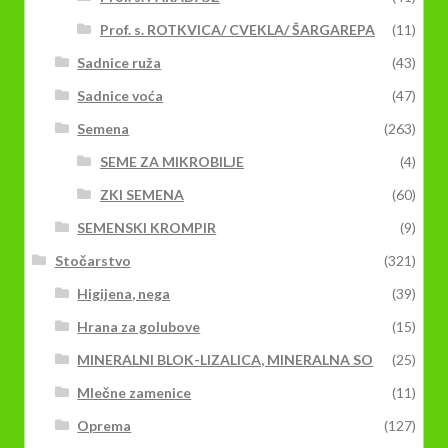
Prof. s. ROTKVICA/ CVEKLA/ ŠARGAREPA
(11)
Sadnice ruža
(43)
Sadnice voća
(47)
Semena
(263)
SEME ZA MIKROBILJE
(4)
ZKI SEMENA
(60)
SEMENSKI KROMPIR
(9)
Stočarstvo
(321)
Higijena, nega
(39)
Hrana za golubove
(15)
MINERALNI BLOK-LIZALICA, MINERALNA SO
(25)
Mlečne zamenice
(11)
Oprema
(127)