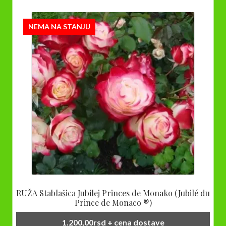
NEMA NA STANJU
RUŽA Stablašica Jubilej Princes de Monako (Jubilé du
Prince de Monaco ®)
1.200,00
rsd
+ cena dostave