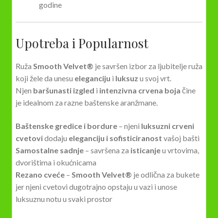
godine
Upotreba i Popularnost
Ruža
Smooth Velvet®
je savršen izbor za ljubitelje ruža
koji žele da unesu
eleganciju
i
luksuz
u svoj vrt.
Njen
baršunasti izgled
i
intenzivna crvena boja
čine
je idealnom za razne baštenske aranžmane.
Baštenske gredice i bordure
– njeni
luksuzni crveni
cvetovi
dodaju
eleganciju i sofisticiranost
vašoj bašti
Samostalne sadnje
– savršena za
isticanje
u vrtovima,
dvorištima i okućnicama
Rezano cveće
–
Smooth Velvet®
je odlična za bukete
jer njeni cvetovi dugotrajno opstaju u vazi i unose
luksuznu notu u svaki prostor