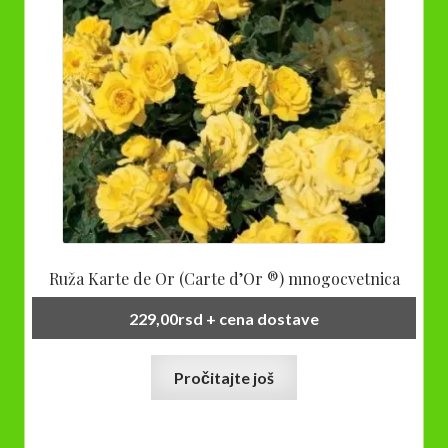
Ruža Karte de Or (Carte d’Or ®) mnogocvetnica
229,00
rsd
+ cena dostave
Pročitajte još