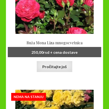
Ruža Mona Liza mnogocvetnica
250,00
rsd
+ cena dostave
Pročitajte još
NEMA NA STANJU