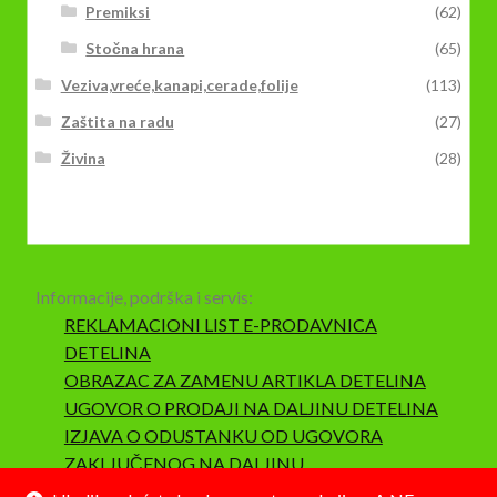
Premiksi
(62)
Stočna hrana
(65)
Veziva,vreće,kanapi,cerade,folije
(113)
Zaštita na radu
(27)
Živina
(28)
Informacije, podrška i servis:
REKLAMACIONI LIST E-PRODAVNICA
DETELINA
OBRAZAC ZA ZAMENU ARTIKLA DETELINA
UGOVOR O PRODAJI NA DALJINU DETELINA
IZJAVA O ODUSTANKU OD UGOVORA
ZAKLJUČENOG NA DALJINU
SAOBRAZNOST I REKLAMACIJA