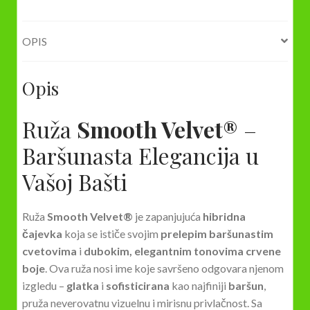
OPIS
Opis
Ruža
Smooth Velvet®
–
Baršunasta Elegancija u
Vašoj Bašti
Ruža
Smooth Velvet®
je zapanjujuća
hibridna
čajevka
koja se ističe svojim
prelepim baršunastim
cvetovima
i
dubokim, elegantnim tonovima crvene
boje
. Ova ruža nosi ime koje savršeno odgovara njenom
izgledu –
glatka
i
sofisticirana
kao najfiniji
baršun
,
pruža neverovatnu vizuelnu i mirisnu privlačnost. Sa