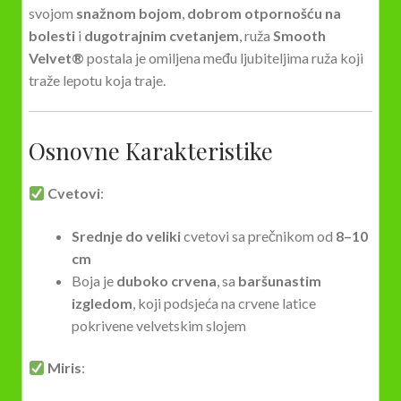
svojom
snažnom bojom
,
dobrom otpornošću na
bolesti
i
dugotrajnim cvetanjem
, ruža
Smooth
Velvet®
postala je omiljena među ljubiteljima ruža koji
traže lepotu koja traje.
Osnovne Karakteristike
Cvetovi
:
Srednje do veliki
cvetovi sa prečnikom od
8–10
cm
Boja je
duboko crvena
, sa
baršunastim
izgledom
, koji podsjeća na crvene latice
pokrivene velvetskim slojem
Miris
: