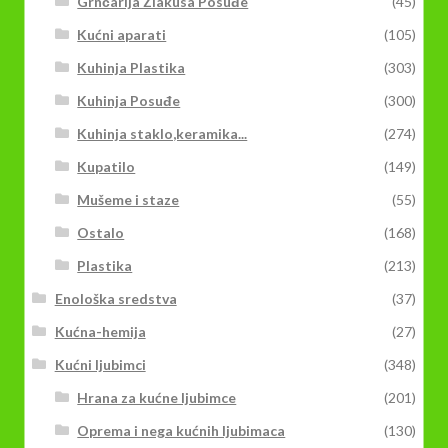
Grnčarija Zlakusa Posuđe
(45)
Kućni aparati
(105)
Kuhinja Plastika
(303)
Kuhinja Posuđe
(300)
Kuhinja staklo,keramika...
(274)
Kupatilo
(149)
Mušeme i staze
(55)
Ostalo
(168)
Plastika
(213)
Enološka sredstva
(37)
Kućna-hemija
(27)
Kućni ljubimci
(348)
Hrana za kućne ljubimce
(201)
Oprema i nega kućnih ljubimaca
(130)