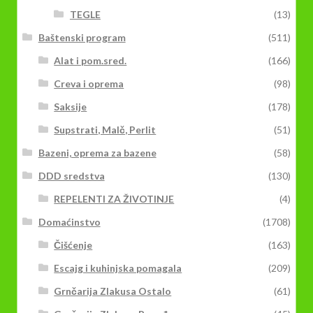
TEGLE
(13)
Baštenski program
(511)
Alat i pom.sred.
(166)
Creva i oprema
(98)
Saksije
(178)
Supstrati, Malč, Perlit
(51)
Bazeni, oprema za bazene
(58)
DDD sredstva
(130)
REPELENTI ZA ŽIVOTINJE
(4)
Domaćinstvo
(1708)
Čišćenje
(163)
Escajg i kuhinjska pomagala
(209)
Grnčarija Zlakusa Ostalo
(61)