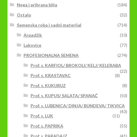
Nega i prihrana bilja
(184)
Ostalo
(32)
Semenska roba i sadni materijal
(714)
Arpadžik
(10)
Lukovice
(77)
PROFESIONALNA SEMENA
(274)
Prof. s. KARFIOL/ BROKOLI/ KELJ/ KELERABA
(22)
Prof. s. KRASTAVAC
(8)
Prof. s. KUKURUZ
(8)
Prof. s. KUPUS/ SALATA/ SPANAĆ
(50)
Prof. s. LUBENICA/ DINJA/ BUNDEVA/ TIKVICA
(43)
Prof. s. LUK
(11)
Prof. s. PAPRIKA
(55)
Prof. s. PARADAJZ
(41)