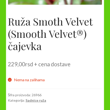
Ruža Smoth Velvet
(Smooth Velvet®)
čajevka
229,00
rsd
+ cena dostave
Nema na zalihama
Šifra proizvoda:
26966
Kategorija:
Sadnice ruža