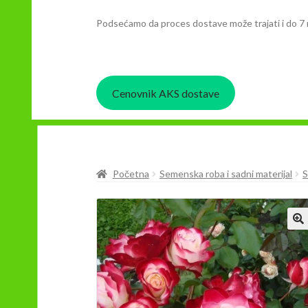
Podsećamo da proces dostave može trajati i do 7 
Cenovnik AKS dostave
Početna
Semenska roba i sadni materijal
S