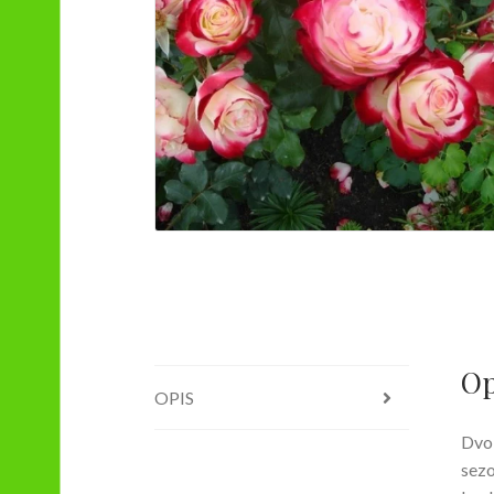
Op
OPIS
Dvob
sezo