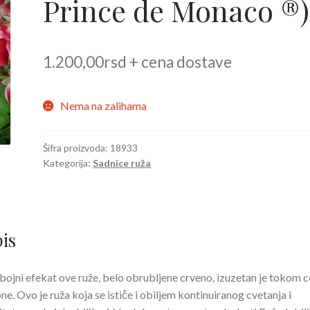
Prince de Monaco ®)
1.200,00
rsd
+ cena dostave
Nema na zalihama
Šifra proizvoda:
18933
Kategorija:
Sadnice ruža
is
ojni efekat ove ruže, belo obrubljene crveno, izuzetan je tokom c
ne. Ovo je ruža koja se ističe i obiljem kontinuiranog cvetanja i