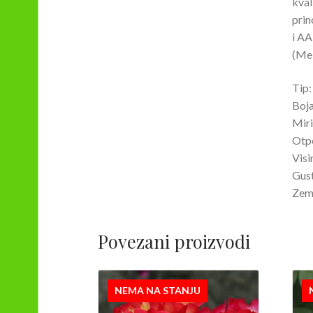
kval
prin
i AA
(Mei
Tip:
Boja
Miri
Otpo
Visi
Gust
Zeml
Povezani proizvodi
NEMA NA STANJU