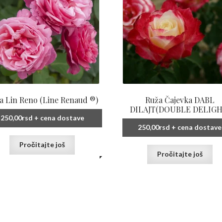
a Lin Reno (Line Renaud ®)
Ruža Čajevka DABL
DILAJT(DOUBLE DELIGH
250,00
rsd
+ cena dostave
250,00
rsd
+ cena dostave
Pročitajte još
Pročitajte još