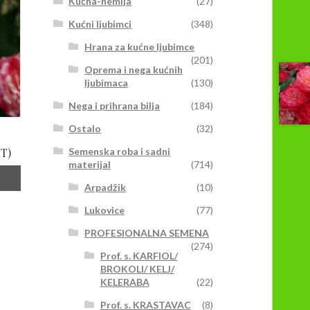
Kućna-hemija
(27)
Kućni ljubimci
(348)
Hrana za kućne ljubimce
(201)
Oprema i nega kućnih
ljubimaca
(130)
Nega i prihrana bilja
(184)
Ostalo
(32)
Semenska roba i sadni
T)
materijal
(714)
Arpadžik
(10)
Lukovice
(77)
PROFESIONALNA SEMENA
(274)
Prof. s. KARFIOL/
BROKOLI/ KELJ/
KELERABA
(22)
Prof. s. KRASTAVAC
(8)