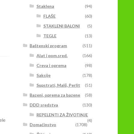
Staklena
(94)
FLAŠE
(60)
STAKLENI BALONI
(5)
TEGLE
(13)
Baštenski program
(511)
Alat i pom.sred.
(166)
Creva i oprema
(98)
Saksije
(178)
Supstrati, Malč, Perlit
(51)
Bazeni, oprema za bazene
(58)
DDD sredstva
(130)
REPELENTI ZA ŽIVOTINJE
ele
(4)
Domaćinstvo
(1708)