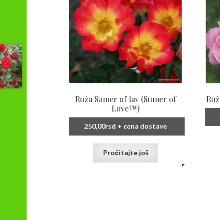
Ruža Samer of lav (Sumer of
Ruž
Love™)
250,00
rsd
+ cena dostave
Pročitajte još