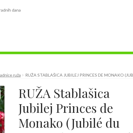
radnih dana
adnice ruža
RUŽA STABLAŠICA JUBILEJ PRINCES DE MONAKO (JU
RUŽA Stablašica
Jubilej Princes de
Monako (Jubilé du