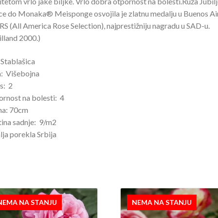
itetom vrlo jake biljke. Vrlo dobra otpornost na bolesti.Ruža Jubilj
ce do Monaka® Meisponge osvojila je zlatnu medalju u Buenos Ai
RS (All America Rose Selection), najprestižniju nagradu u SAD-u.
lland 2000.)
 Stablašica
: Višebojna
s: 2
rnost na bolesti: 4
na: 70cm
ina sadnje: 9/m2
ja porekla Srbija
NEMA NA STANJU
NEMA NA STANJU