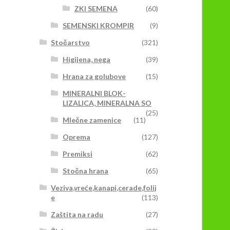
ZKI SEMENA
(60)
SEMENSKI KROMPIR
(9)
Stočarstvo
(321)
Higijena, nega
(39)
Hrana za golubove
(15)
MINERALNI BLOK-
LIZALICA, MINERALNA SO
(25)
Mlečne zamenice
(11)
Oprema
(127)
Premiksi
(62)
Stočna hrana
(65)
Veziva,vreće,kanapi,cerade,folij
e
(113)
Zaštita na radu
(27)