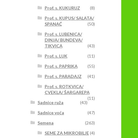
Prof. s. KUKURUZ
(8)
Prof. s. KUPUS/ SALATA/
SPANAĆ
(50)
Prof. s. LUBENICA/
DINJA/ BUNDEVA/
TIKVICA
(43)
Prof. s. LUK
(11)
Prof. s. PAPRIKA
(55)
Prof. s. PARADAJZ
(41)
Prof. s. ROTKVICA/
CVEKLA/ ŠARGAREPA
(11)
Sadnice ruža
(43)
Sadnice voća
(47)
Semena
(263)
SEME ZA MIKROBILJE
(4)