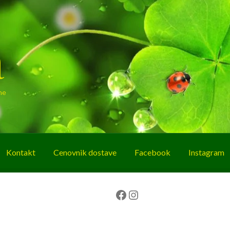
a
ne
Kontakt
Cenovnik dostave
Facebook
Instagram
g
O nama
Korpa
Plaćanje
Prodavnica
Facebook
Instagram