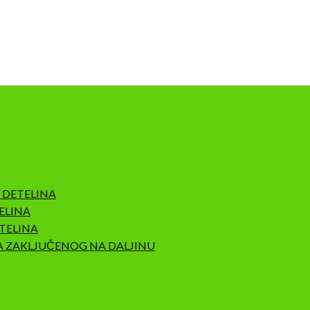
 DETELINA
ELINA
TELINA
A ZAKLJUČENOG NA DALJINU