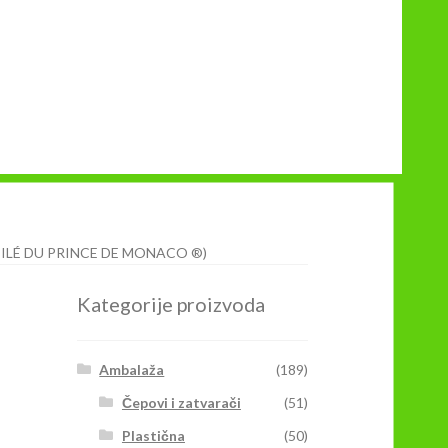
BILÉ DU PRINCE DE MONACO ®)
Kategorije proizvoda
Ambalaža
(189)
Čepovi i zatvarači
(51)
Plastična
(50)