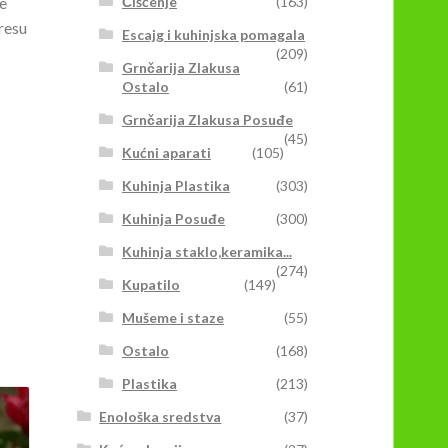
e
Čišćenje
(163)
resu
Escajg i kuhinjska pomagala
(209)
Grnčarija Zlakusa
Ostalo
(61)
Grnčarija Zlakusa Posuđe
(45)
Kućni aparati
(105)
Kuhinja Plastika
(303)
Kuhinja Posuđe
(300)
Kuhinja staklo,keramika...
(274)
Kupatilo
(149)
Mušeme i staze
(55)
Ostalo
(168)
Plastika
(213)
Enološka sredstva
(37)