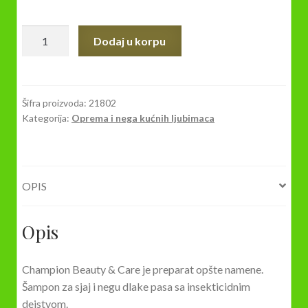
Šampon
Dodaj u korpu
za
pse
sa
repelentom
Šifra proizvoda:
21802
Kategorija:
Oprema i nega kućnih ljubimaca
CHAMPION
BEAUTY
&
CARE
OPIS
250ml
količina
Opis
Champion Beauty & Care je preparat opšte namene.
Šampon za sjaj i negu dlake pasa sa insekticidnim
dejstvom.