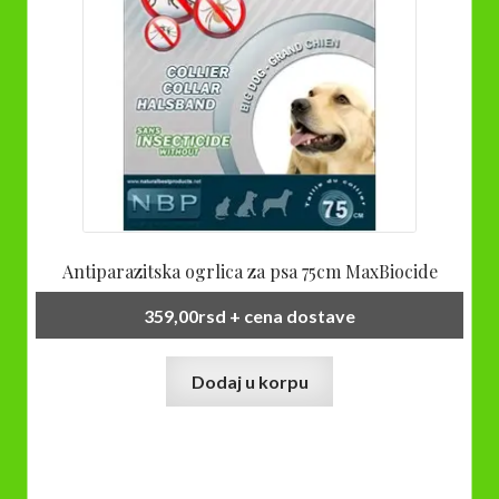
Antiparazitska ogrlica za psa 75cm MaxBiocide
359,00
rsd
+ cena dostave
Dodaj u korpu