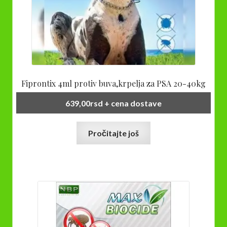
Fiprontix 4ml protiv buva,krpelja za PSA 20-40kg
639,00
rsd
+ cena dostave
Pročitajte još