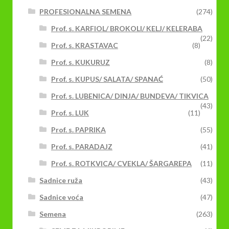
PROFESIONALNA SEMENA
(274)
Prof. s. KARFIOL/ BROKOLI/ KELJ/ KELERABA
(22)
Prof. s. KRASTAVAC
(8)
Prof. s. KUKURUZ
(8)
Prof. s. KUPUS/ SALATA/ SPANAĆ
(50)
Prof. s. LUBENICA/ DINJA/ BUNDEVA/ TIKVICA
(43)
Prof. s. LUK
(11)
Prof. s. PAPRIKA
(55)
Prof. s. PARADAJZ
(41)
Prof. s. ROTKVICA/ CVEKLA/ ŠARGAREPA
(11)
Sadnice ruža
(43)
Sadnice voća
(47)
Semena
(263)