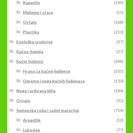
Kupatilo
(149)
Mušeme i staze
(55)
Ostalo
(168)
Plastika
(213)
Enološka sredstva
(37)
Kućna-hemija
(27)
Kućni ljubimci
(348)
Hrana za kućne ljubimce
(201)
Oprema i nega kućnih ljubimaca
(130)
Nega i prihrana bilja
(184)
Ostalo
(32)
Semenska roba i sadni materijal
(714)
Arpadžik
(10)
Lukovice
(77)