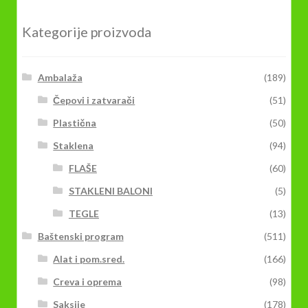
Kategorije proizvoda
Ambalaža
(189)
Čepovi i zatvarači
(51)
Plastična
(50)
Staklena
(94)
FLAŠE
(60)
STAKLENI BALONI
(5)
TEGLE
(13)
Baštenski program
(511)
Alat i pom.sred.
(166)
Creva i oprema
(98)
Saksije
(178)