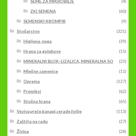
SEME ZA MIKROBILJE
(4)
ZKI SEMENA
(60)
SEMENSKI KROMPIR
(9)
Stočarstvo
(321)
Higijena, nega
(39)
Hrana za golubove
(15)
MINERALNI BLOK-LIZALICA, MINERALNA SO
(25)
Mlečne zamenice
(11)
Oprema
(127)
Premiksi
(62)
Stočna hrana
(65)
Veziva,vreće,kanapi,cerade,folije
(113)
Zaštita na radu
(27)
Živina
(28)