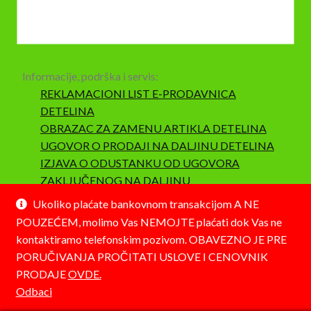
Informacije, podrška i servis:
REKLAMACIONI LIST E-PRODAVNICA
DETELINA
OBRAZAC ZA ZAMENU ARTIKLA DETELINA
UGOVOR O PRODAJI NA DALJINU DETELINA
IZJAVA O ODUSTANKU OD UGOVORA
ZAKLJUČENOG NA DALJINU
SAOBRAZNOST I REKLAMACIJA
Ukoliko plaćate bankovnom transakcijom A NE
POUZEĆEM, molimo Vas NEMOJTE plaćati dok Vas ne
kontaktiramo telefonskim pozivom. OBAVEZNO JE PRE
PORUČIVANJA PROČITATI USLOVE I CENOVNIK
PRODAJE
OVDE.
© Detelina 2026
Odbaci
Napravljeno pomoću WooCommerce-a
.