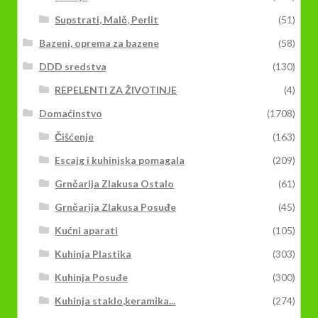
Supstrati, Malč, Perlit
(51)
Bazeni, oprema za bazene
(58)
DDD sredstva
(130)
REPELENTI ZA ŽIVOTINJE
(4)
Domaćinstvo
(1708)
Čišćenje
(163)
Escajg i kuhinjska pomagala
(209)
Grnčarija Zlakusa Ostalo
(61)
Grnčarija Zlakusa Posuđe
(45)
Kućni aparati
(105)
Kuhinja Plastika
(303)
Kuhinja Posuđe
(300)
Kuhinja staklo,keramika...
(274)