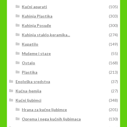
Kućni aparati
(105)
Kuhinja Plastika
(303)
Kuhinja Posuđe
(300)
Kuhinja staklo,keramika...
(274)
Kupatilo
(149)
Mušeme i staze
(55)
Ostalo
(168)
Plastika
(213)
Enološka sredstva
(37)
Kućna-hemija
(27)
Kućni ljubimci
(348)
Hrana za kućne ljubimce
(201)
Oprema i nega kućnih ljubimaca
(130)