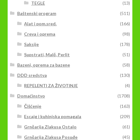
TEGLE
(13)
Baštenski program
(511)
Alat i pom.sred.
(166)
Creva i oprema
(98)
Saksije
(178)
Supstrati, Malč, Perlit
(51)
Bazeni, oprema za bazene
(58)
DDD sredstva
(130)
REPELENTI ZA ŽIVOTINJE
(4)
Domaćinstvo
(1708)
Čišćenje
(163)
Escajg i kuhinjska pomagala
(209)
Grnčarija Zlakusa Ostalo
(61)
Grnčarija Zlakusa Posuđe
(45)