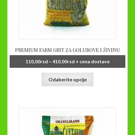
PREMIUM FARM GRIT ZA GOLUBOVE I ŽIVINU
Raspon
110,00
rsd
–
410,00
rsd
+ cena dostave
cena:
Ovaj
od
Odaberite opcije
proizvod
110,00rsd
ima
do
više
410,00rsd
varijanti.
Opcije
mogu
biti