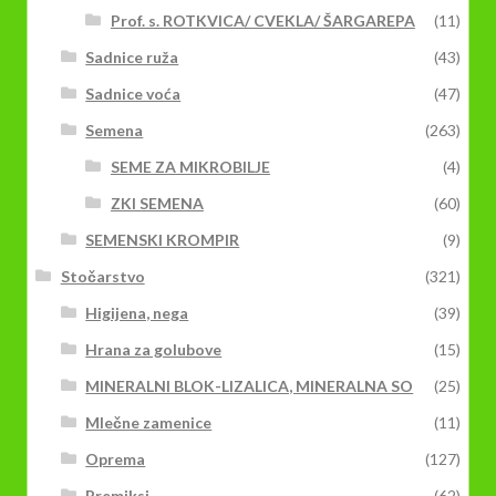
Prof. s. ROTKVICA/ CVEKLA/ ŠARGAREPA
(11)
Sadnice ruža
(43)
Sadnice voća
(47)
Semena
(263)
SEME ZA MIKROBILJE
(4)
ZKI SEMENA
(60)
SEMENSKI KROMPIR
(9)
Stočarstvo
(321)
Higijena, nega
(39)
Hrana za golubove
(15)
MINERALNI BLOK-LIZALICA, MINERALNA SO
(25)
Mlečne zamenice
(11)
Oprema
(127)
Premiksi
(62)