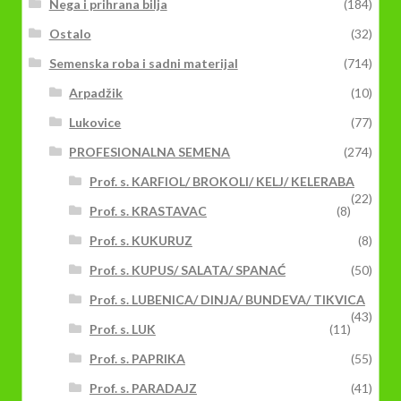
Nega i prihrana bilja
(184)
Ostalo
(32)
Semenska roba i sadni materijal
(714)
Arpadžik
(10)
Lukovice
(77)
PROFESIONALNA SEMENA
(274)
Prof. s. KARFIOL/ BROKOLI/ KELJ/ KELERABA
(22)
Prof. s. KRASTAVAC
(8)
Prof. s. KUKURUZ
(8)
Prof. s. KUPUS/ SALATA/ SPANAĆ
(50)
Prof. s. LUBENICA/ DINJA/ BUNDEVA/ TIKVICA
(43)
Prof. s. LUK
(11)
Prof. s. PAPRIKA
(55)
Prof. s. PARADAJZ
(41)