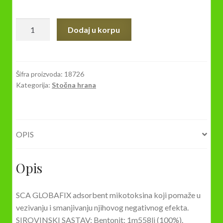
SCA
Dodaj u korpu
GLOBAFIX
0,5kg
adsorbent
mikotoksina
Šifra proizvoda:
18726
Kategorija:
Stočna hrana
količina
OPIS
Opis
SCA GLOBAFIX adsorbent mikotoksina koji pomaže u
vezivanju i smanjivanju njihovog negativnog efekta.
SIROVINSKI SASTAV: Bentonit: 1m558li (100%).