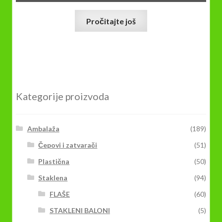
Pročitajte još
Kategorije proizvoda
Ambalaža
(189)
Čepovi i zatvarači
(51)
Plastična
(50)
Staklena
(94)
FLAŠE
(60)
STAKLENI BALONI
(5)