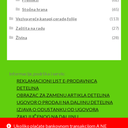
Stočna hrana
(65)
Veziva,vreće,kanapi,cerade,folije
(113)
Zaštita na radu
(27)
Živina
(28)
Informacije, podrška i servis:
REKLAMACIONI LIST E-PRODAVNICA
DETELINA
OBRAZAC ZA ZAMENU ARTIKLA DETELINA
UGOVOR O PRODAJI NA DALJINU DETELINA
IZJAVA O ODUSTANKU OD UGOVORA
ZAKLJUČENOG NA DALJINU
SAOBRAZNOST I REKLAMACIJA
Ukoliko plaćate bankovnom transakcijom A NE