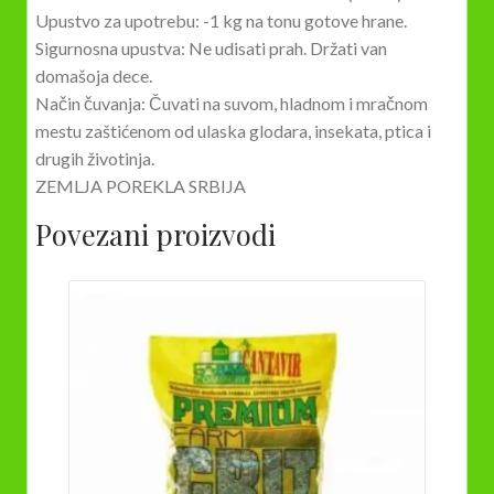
Upustvo za upotrebu: -1 kg na tonu gotove hrane.
Sigurnosna upustva: Ne udisati prah. Držati van
domašoja dece.
Način čuvanja: Čuvati na suvom, hladnom i mračnom
mestu zaštićenom od ulaska glodara, insekata, ptica i
drugih životinja.
ZEMLJA POREKLA SRBIJA
Povezani proizvodi