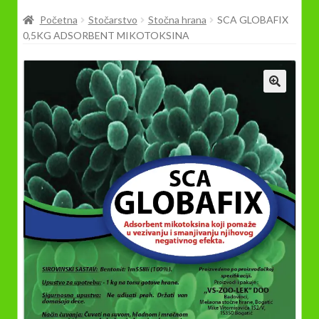
Prodavnica
Početna
Stočarstvo
Stočna hrana
SCA GLOBAFIX
0,5KG ADSORBENT MIKOTOKSINA