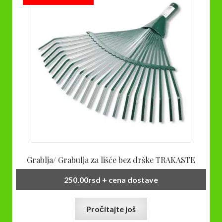
Grablja/ Grabulja za lišće bez drške TRAKASTE
250,00
rsd
+ cena dostave
Pročitajte još