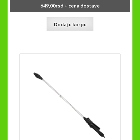
649,00
rsd
+ cena dostave
Dodaj u korpu