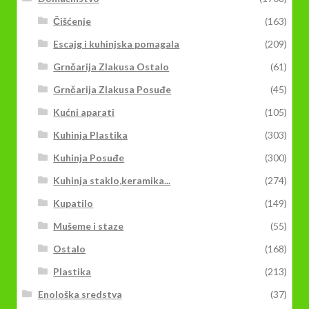
Čišćenje
(163)
Escajg i kuhinjska pomagala
(209)
Grnčarija Zlakusa Ostalo
(61)
Grnčarija Zlakusa Posuđe
(45)
Kućni aparati
(105)
Kuhinja Plastika
(303)
Kuhinja Posuđe
(300)
Kuhinja staklo,keramika...
(274)
Kupatilo
(149)
Mušeme i staze
(55)
Ostalo
(168)
Plastika
(213)
Enološka sredstva
(37)