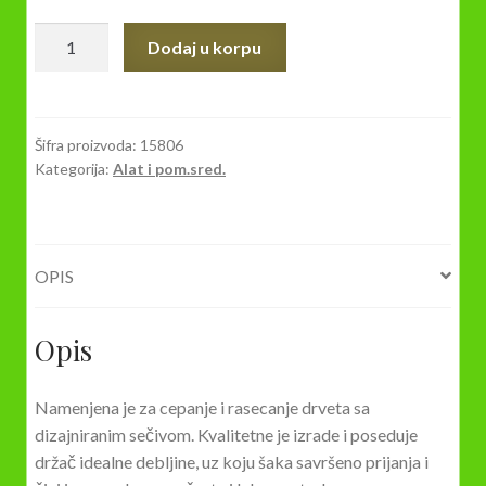
Sekira
Dodaj u korpu
nasađena
0,6kg
Dolomite
količina
Šifra proizvoda:
15806
Kategorija:
Alat i pom.sred.
OPIS
Opis
Namenjena je za cepanje i rasecanje drveta sa
dizajniranim sečivom. Kvalitetne je izrade i poseduje
držač idealne debljine, uz koju šaka savršeno prijanja i