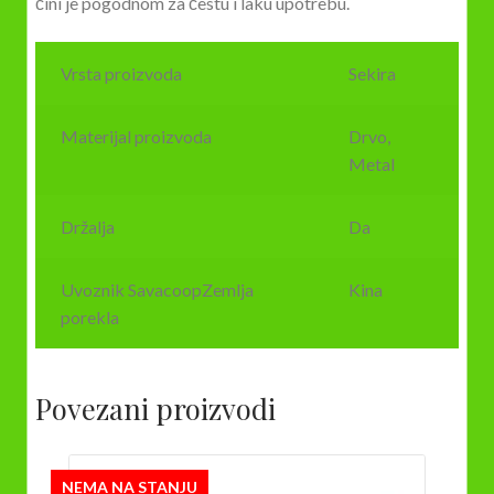
čini je pogodnom za čestu i laku upotrebu.
Vrsta proizvoda
Sekira
Materijal proizvoda
Drvo,
Metal
Držalja
Da
Uvoznik SavacoopZemlja
Kina
porekla
Povezani proizvodi
NEMA NA STANJU