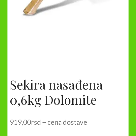
Sekira nasađena
0,6kg Dolomite
919,00
rsd
+ cena dostave