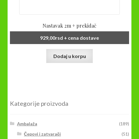
Nastavak 2m + prekidač
929,00
rsd
+ cena dostave
Dodaj u korpu
Kategorije proizvoda
Ambalaža
(189)
Čepovi i zatvarači
(51)