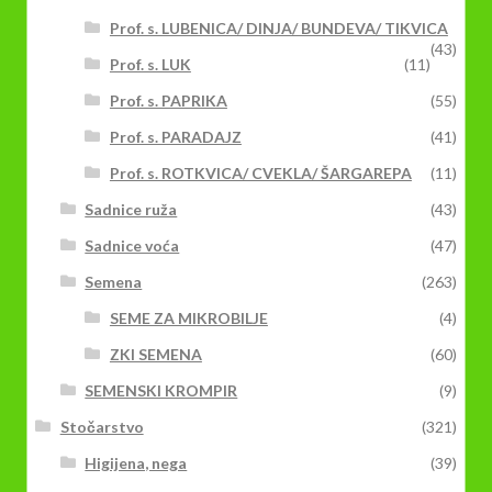
Prof. s. LUBENICA/ DINJA/ BUNDEVA/ TIKVICA
(43)
Prof. s. LUK
(11)
Prof. s. PAPRIKA
(55)
Prof. s. PARADAJZ
(41)
Prof. s. ROTKVICA/ CVEKLA/ ŠARGAREPA
(11)
Sadnice ruža
(43)
Sadnice voća
(47)
Semena
(263)
SEME ZA MIKROBILJE
(4)
ZKI SEMENA
(60)
SEMENSKI KROMPIR
(9)
Stočarstvo
(321)
Higijena, nega
(39)