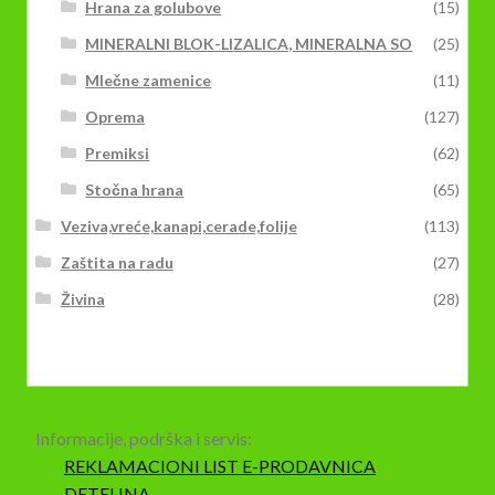
Hrana za golubove
(15)
MINERALNI BLOK-LIZALICA, MINERALNA SO
(25)
Mlečne zamenice
(11)
Oprema
(127)
Premiksi
(62)
Stočna hrana
(65)
Veziva,vreće,kanapi,cerade,folije
(113)
Zaštita na radu
(27)
Živina
(28)
Informacije, podrška i servis:
REKLAMACIONI LIST E-PRODAVNICA
DETELINA