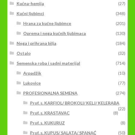
Kućna-hemija
(27)
Kućni ljubimci
(348)
Hrana za kućne ljubimce
(201)
Oprema i nega kućnih ljubimaca
(130)
Nega i prihrana bilja
(184)
Ostalo
(32)
Semenska roba i sadni materijal
(714)
Arpadžik
(10)
Lukovice
(77)
PROFESIONALNA SEMENA
(274)
Prof. s. KARFIOL/ BROKOLI/ KELJ/ KELERABA
(22)
Prof. s. KRASTAVAC
(8)
Prof. s. KUKURUZ
(8)
Prof. s. KUPUS/ SALATA/ SPANAĆ
(50)