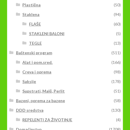
Plastična
(50)
Staklena
(94)
FLAŠE
(60)
STAKLENI BALONI
(5)
TEGLE
(13)
Baštenski program
(511)
Alat i pom.sred.
(166)
Creva i oprema
(98)
Saksije
(178)
Supstrati, Malč, Perlit
(51)
Bazeni, oprema za bazene
(58)
DDD sredstva
(130)
REPELENTI ZA ŽIVOTINJE
(4)
Domaćinstvo
(1708)