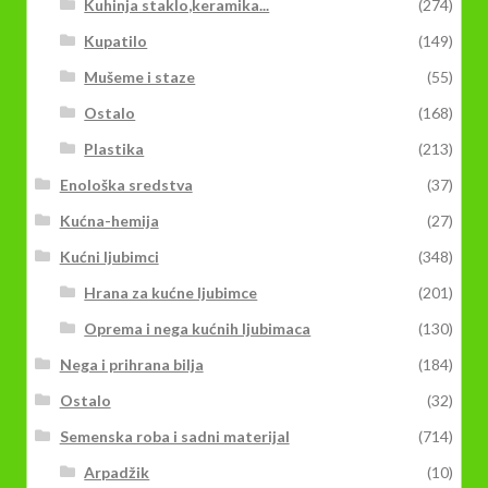
Kuhinja staklo,keramika...
(274)
Kupatilo
(149)
Mušeme i staze
(55)
Ostalo
(168)
Plastika
(213)
Enološka sredstva
(37)
Kućna-hemija
(27)
Kućni ljubimci
(348)
Hrana za kućne ljubimce
(201)
Oprema i nega kućnih ljubimaca
(130)
Nega i prihrana bilja
(184)
Ostalo
(32)
Semenska roba i sadni materijal
(714)
Arpadžik
(10)