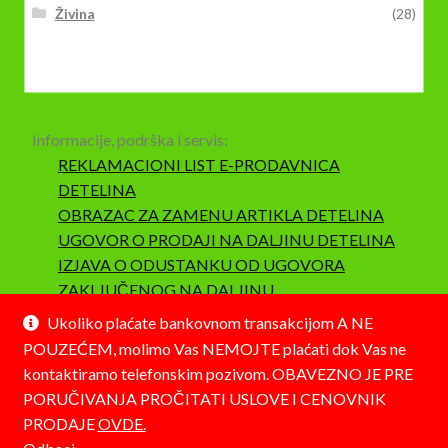
Živina
(28)
Informacije, podrška i servis:
REKLAMACIONI LIST E-PRODAVNICA
DETELINA
OBRAZAC ZA ZAMENU ARTIKLA DETELINA
UGOVOR O PRODAJI NA DALJINU DETELINA
IZJAVA O ODUSTANKU OD UGOVORA
ZAKLJUČENOG NA DALJINU
SAOBRAZNOST I REKLAMACIJA
Ukoliko plaćate bankovnom transakcijom A NE
POUZEĆEM, molimo Vas NEMOJTE plaćati dok Vas ne
kontaktiramo telefonskim pozivom. OBAVEZNO JE PRE
PORUČIVANJA PROČITATI USLOVE I CENOVNIK
PRODAJE
OVDE.
© Detelina 2026