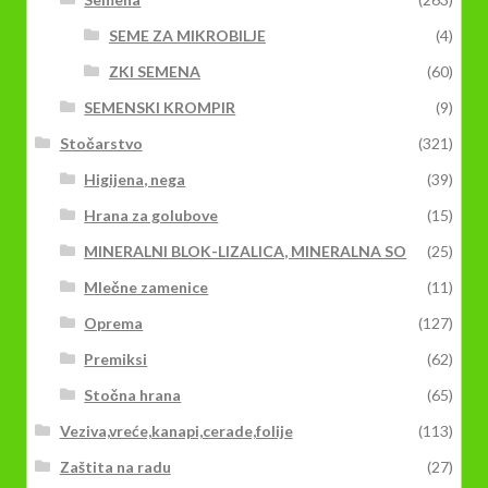
SEME ZA MIKROBILJE
(4)
ZKI SEMENA
(60)
SEMENSKI KROMPIR
(9)
Stočarstvo
(321)
Higijena, nega
(39)
Hrana za golubove
(15)
MINERALNI BLOK-LIZALICA, MINERALNA SO
(25)
Mlečne zamenice
(11)
Oprema
(127)
Premiksi
(62)
Stočna hrana
(65)
Veziva,vreće,kanapi,cerade,folije
(113)
Zaštita na radu
(27)