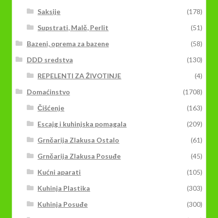
Saksije
(178)
Supstrati, Malč, Perlit
(51)
Bazeni, oprema za bazene
(58)
DDD sredstva
(130)
REPELENTI ZA ŽIVOTINJE
(4)
Domaćinstvo
(1708)
Čišćenje
(163)
Escajg i kuhinjska pomagala
(209)
Grnčarija Zlakusa Ostalo
(61)
Grnčarija Zlakusa Posuđe
(45)
Kućni aparati
(105)
Kuhinja Plastika
(303)
Kuhinja Posuđe
(300)