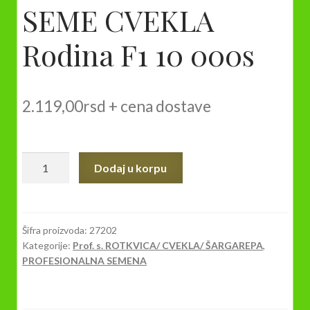
SEME CVEKLA
Rodina F1 10 000s
2.119,00
rsd
+ cena dostave
SEME
Dodaj u korpu
CVEKLA
Rodina
F1
10
Šifra proizvoda:
27202
Kategorije:
Prof. s. ROTKVICA/ CVEKLA/ ŠARGAREPA
,
000s
PROFESIONALNA SEMENA
količina