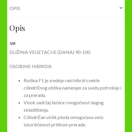
OPIS
Opis
AM
DUŽINA VEGETACIJE (DANA) 90-100
OSOBINE HIBRIDA:
Rodina F1 je srednje rani hibrid cvekle
cilindričnog oblika namenjen za svežu potrošnju i
za preradu.
Visok sadržaj šećera i mogućnost dugog
skladištenja.
Cilindričan oblik ploda omogućava veću
iskorišćenost prilikom prerade.