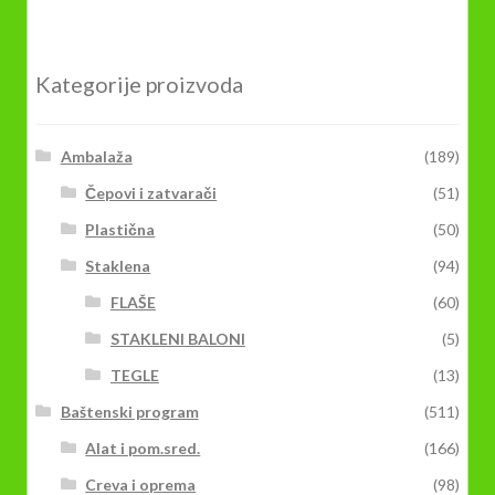
Kategorije proizvoda
Ambalaža
(189)
Čepovi i zatvarači
(51)
Plastična
(50)
Staklena
(94)
FLAŠE
(60)
STAKLENI BALONI
(5)
TEGLE
(13)
Baštenski program
(511)
Alat i pom.sred.
(166)
Creva i oprema
(98)