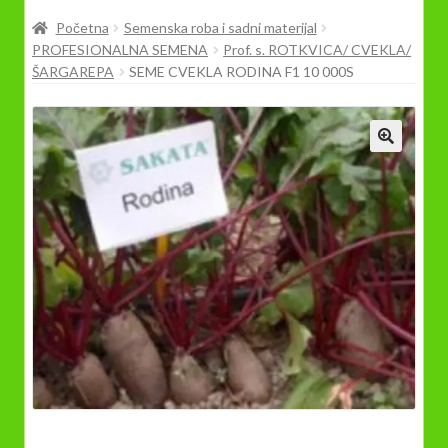
Prodavnica
Početna
Semenska roba i sadni materijal
PROFESIONALNA SEMENA
Prof. s. ROTKVICA/ CVEKLA/
ŠARGAREPA
SEME CVEKLA RODINA F1 10 000S