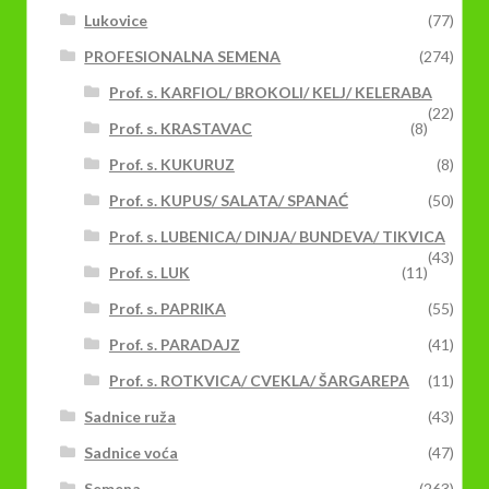
Lukovice
(77)
PROFESIONALNA SEMENA
(274)
Prof. s. KARFIOL/ BROKOLI/ KELJ/ KELERABA
(22)
Prof. s. KRASTAVAC
(8)
Prof. s. KUKURUZ
(8)
Prof. s. KUPUS/ SALATA/ SPANAĆ
(50)
Prof. s. LUBENICA/ DINJA/ BUNDEVA/ TIKVICA
(43)
Prof. s. LUK
(11)
Prof. s. PAPRIKA
(55)
Prof. s. PARADAJZ
(41)
Prof. s. ROTKVICA/ CVEKLA/ ŠARGAREPA
(11)
Sadnice ruža
(43)
Sadnice voća
(47)
Semena
(263)