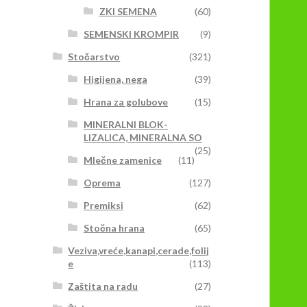
ZKI SEMENA
(60)
SEMENSKI KROMPIR
(9)
Stočarstvo
(321)
Higijena, nega
(39)
Hrana za golubove
(15)
MINERALNI BLOK-
LIZALICA, MINERALNA SO
(25)
Mlečne zamenice
(11)
Oprema
(127)
Premiksi
(62)
Stočna hrana
(65)
Veziva,vreće,kanapi,cerade,folij
e
(113)
Zaštita na radu
(27)