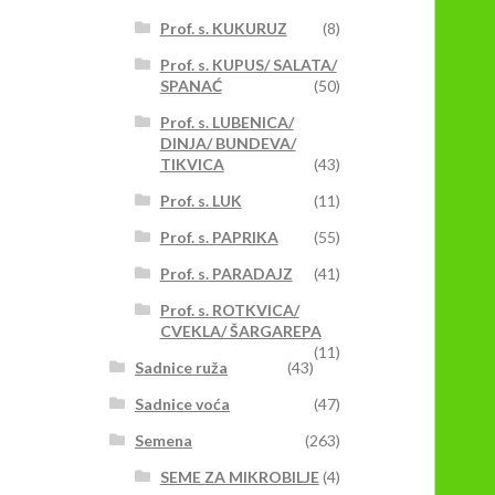
Prof. s. KUKURUZ
(8)
Prof. s. KUPUS/ SALATA/
SPANAĆ
(50)
Prof. s. LUBENICA/
DINJA/ BUNDEVA/
TIKVICA
(43)
Prof. s. LUK
(11)
Prof. s. PAPRIKA
(55)
Prof. s. PARADAJZ
(41)
Prof. s. ROTKVICA/
CVEKLA/ ŠARGAREPA
(11)
Sadnice ruža
(43)
Sadnice voća
(47)
Semena
(263)
SEME ZA MIKROBILJE
(4)