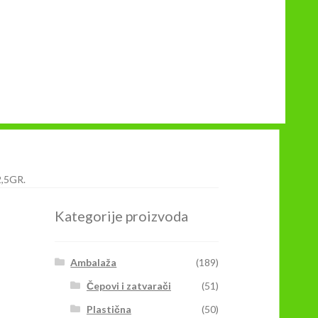
,5GR.
Kategorije proizvoda
Ambalaža
(189)
Čepovi i zatvarači
(51)
Plastična
(50)