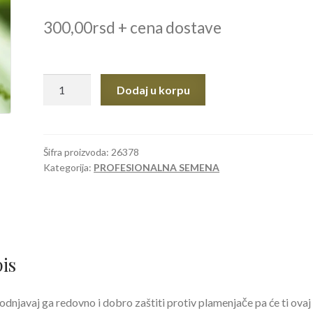
300,00
rsd
+ cena dostave
SEME
Dodaj u korpu
KRASTAVAC
REAL
F1
kornišon
Šifra proizvoda:
26378
Kategorija:
PROFESIONALNA SEMENA
2,5gr.
količina
is
dnjavaj ga redovno i dobro zaštiti protiv plamenjače pa će ti ovaj