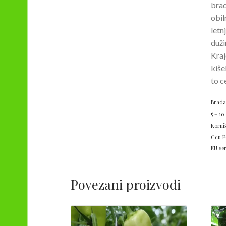
brad
obil
letn
duži
Kraj
kiše
to c
Brada
5 – 10
Korni
Ccu P
EU ser
Povezani proizvodi