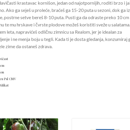
avičasti krastavac kornišon, jedan od najotpornijih, roditi brzo i j
no. Ako ga seješ u proleće, braćeš ga 15-­20 puta u sezoni, dok ga iz
je, postrne setve bereš 8­-10 puta. Pusti ga da odraste preko 10 cm
nu te mu hrskave i čvrste plodove možeš koristiti sveže u salatama
em leta, napravićeš odličnu zimnicu sa Realom, jer je idealan za
ljenje i ne menja boju u tegli. Kada ti je dosta gledanja, konzumiraj g
ele zime da ostaneš zdrava.
vičast
 cm
šon
cu Psl CMV
tifikat