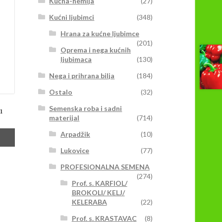
Kućna-hemija
(27)
Kućni ljubimci
(348)
Hrana za kućne ljubimce
(201)
Oprema i nega kućnih
ljubimaca
(130)
Nega i prihrana bilja
(184)
Ostalo
(32)
Semenska roba i sadni
1
materijal
(714)
Arpadžik
(10)
Lukovice
(77)
PROFESIONALNA SEMENA
(274)
Prof. s. KARFIOL/
BROKOLI/ KELJ/
KELERABA
(22)
Prof. s. KRASTAVAC
(8)