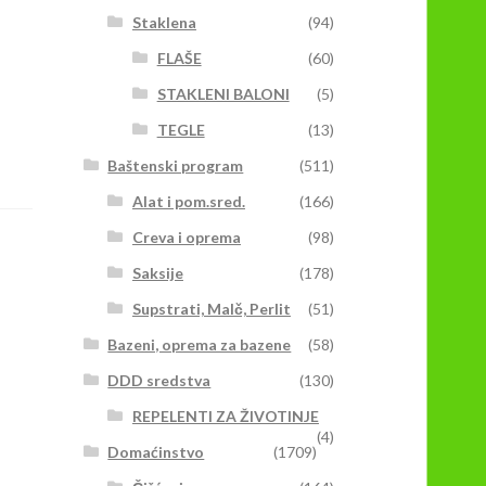
Staklena
(94)
FLAŠE
(60)
STAKLENI BALONI
(5)
TEGLE
(13)
Baštenski program
(511)
Alat i pom.sred.
(166)
Creva i oprema
(98)
Saksije
(178)
Supstrati, Malč, Perlit
(51)
Bazeni, oprema za bazene
(58)
DDD sredstva
(130)
REPELENTI ZA ŽIVOTINJE
(4)
Domaćinstvo
(1709)