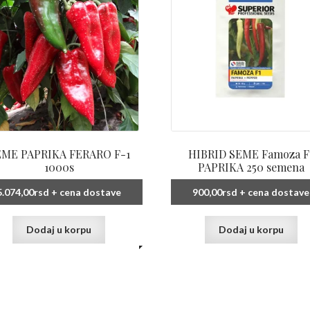
EME PAPRIKA FERARO F-1
HIBRID SEME Famoza F
1000s
PAPRIKA 250 semena
5.074,00
rsd
+ cena dostave
900,00
rsd
+ cena dostave
Dodaj u korpu
Dodaj u korpu