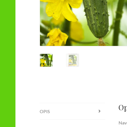
Op
OPIS
Navo