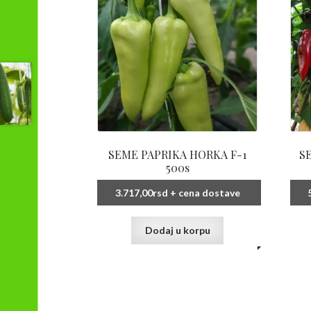
SEME PAPRIKA HORKA F-1
S
500s
3.717,00
rsd
+ cena dostave
Dodaj u korpu