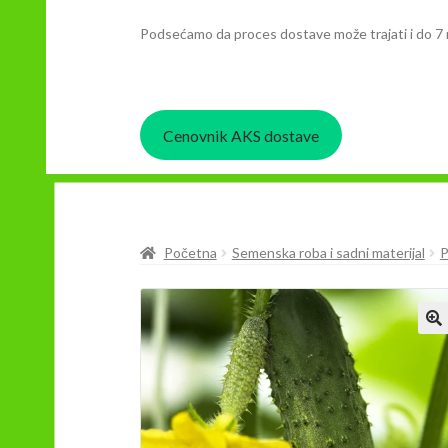
Podsećamo da proces dostave može trajati i do 7 
Cenovnik AKS dostave
Početna
Semenska roba i sadni materijal