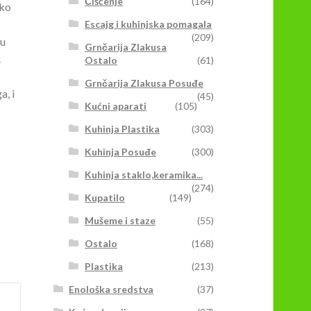
Čišćenje
(164)
ako
Escajg i kuhinjska pomagala
(209)
 u
Grnčarija Zlakusa
.
Ostalo
(61)
Grnčarija Zlakusa Posuđe
a, i
(45)
Kućni aparati
(105)
Kuhinja Plastika
(303)
Kuhinja Posuđe
(300)
Kuhinja staklo,keramika...
(274)
Kupatilo
(149)
Mušeme i staze
(55)
Ostalo
(168)
Plastika
(213)
Enološka sredstva
(37)