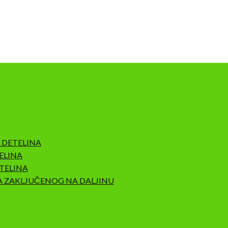
 DETELINA
ELINA
TELINA
A ZAKLJUČENOG NA DALJINU