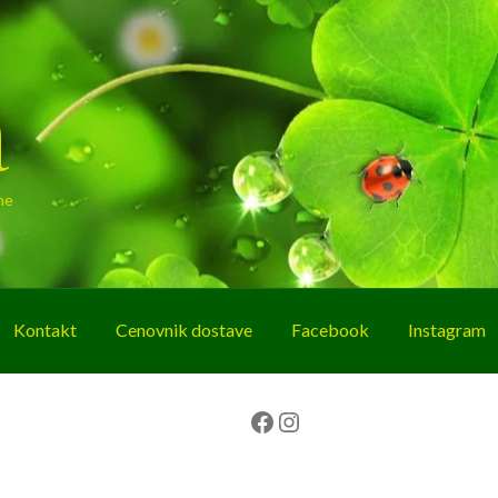
a
ne
Kontakt
Cenovnik dostave
Facebook
Instagram
g
O nama
Korpa
Plaćanje
Prodavnica
Facebook
Instagram