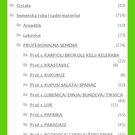
Ostalo
(32)
Semenska roba i sadni materijal
(714)
Arpadžik
(10)
Lukovice
(77)
PROFESIONALNA SEMENA
(274)
Prof. s. KARFIOL/ BROKOLI/ KELJ/ KELERABA
(22)
Prof. s. KRASTAVAC
(8)
Prof. s. KUKURUZ
(8)
Prof. s. KUPUS/ SALATA/ SPANAĆ
(50)
Prof. s. LUBENICA/ DINJA/ BUNDEVA/ TIKVICA
(43)
Prof. s. LUK
(11)
Prof. s. PAPRIKA
(55)
Prof. s. PARADAJZ
(41)
Prof. s. ROTKVICA/ CVEKLA/ ŠARGAREPA
(11)