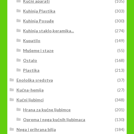
Kućni aparati
(105)
Kuhinja Plastika
(303)
Kuhinja Posuđe
(300)
Kuhinja staklo,keramika...
(274)
Kupatilo
(149)
Mušeme i staze
(55)
Ostalo
(168)
Plastika
(213)
Enološka sredstva
(37)
Kućna-hemija
(27)
Kućni ljubimci
(348)
Hrana za kućne ljubimce
(201)
Oprema i nega kućnih ljubimaca
(130)
Nega i prihrana bilja
(184)