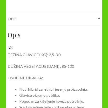
količina
OPIS
Opis
AM
TEŽINA GLAVICE (KG): 2,5-3,0
DUŽINA VEGETACIJE (DANI) : 85-100
OSOBINE HIBRIDA:
Novi hibrid za letnju i jesenju proizvodnju.
Glavica okruglog oblika.
Pogodan za kišeljenje i svežu potrošnju.
Srednje zelene boje slatkog ukusa i lepe