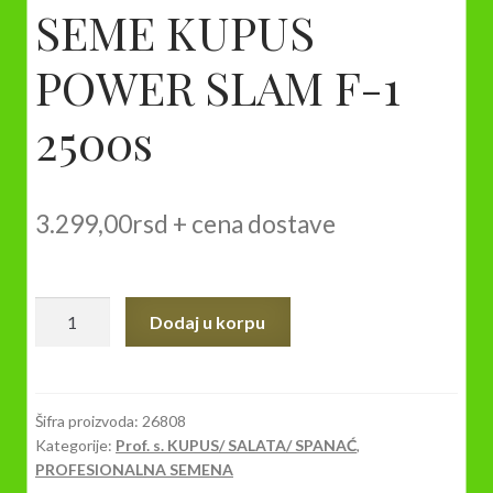
SEME KUPUS
POWER SLAM F-1
2500s
3.299,00
rsd
+ cena dostave
SEME
Dodaj u korpu
KUPUS
POWER
SLAM
F-
Šifra proizvoda:
26808
Kategorije:
Prof. s. KUPUS/ SALATA/ SPANAĆ
,
1
PROFESIONALNA SEMENA
2500s