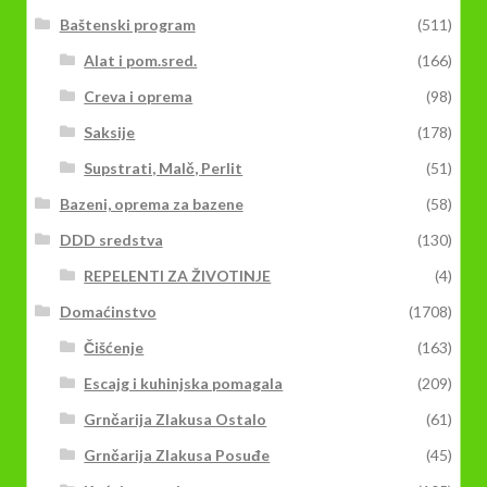
Baštenski program
(511)
Alat i pom.sred.
(166)
Creva i oprema
(98)
Saksije
(178)
Supstrati, Malč, Perlit
(51)
Bazeni, oprema za bazene
(58)
DDD sredstva
(130)
REPELENTI ZA ŽIVOTINJE
(4)
Domaćinstvo
(1708)
Čišćenje
(163)
Escajg i kuhinjska pomagala
(209)
Grnčarija Zlakusa Ostalo
(61)
Grnčarija Zlakusa Posuđe
(45)