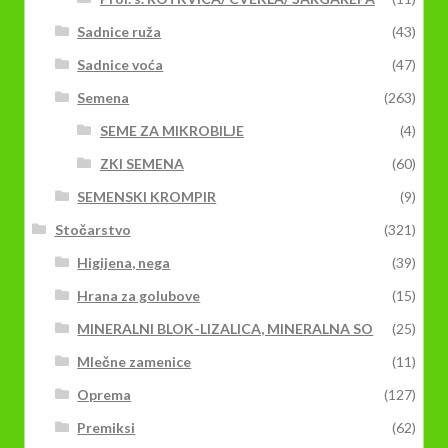
Sadnice ruža
(43)
Sadnice voća
(47)
Semena
(263)
SEME ZA MIKROBILJE
(4)
ZKI SEMENA
(60)
SEMENSKI KROMPIR
(9)
Stočarstvo
(321)
Higijena, nega
(39)
Hrana za golubove
(15)
MINERALNI BLOK-LIZALICA, MINERALNA SO
(25)
Mlečne zamenice
(11)
Oprema
(127)
Premiksi
(62)