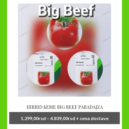
HIBRID SEME BIG BEEF PARADAJZA
Raspon
1.299,00
rsd
–
4.839,00
rsd
+ cena dostave
cena: