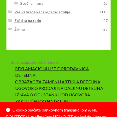
Stočna hrana
(65)
Veziva,vreće,kanapi,cerade,folije
(113)
Zaštita na radu
(27)
Živina
(28)
Informacije, podrška i servis:
REKLAMACIONI LIST E-PRODAVNICA
DETELINA
OBRAZAC ZA ZAMENU ARTIKLA DETELINA
UGOVOR O PRODAJI NA DALJINU DETELINA
IZJAVA O ODUSTANKU OD UGOVORA
ZAKLJUČENOG NA DALJINU
SAOBRAZNOST I REKLAMACIJA
Ukoliko plaćate bankovnom transakcijom A NE
POUZEĆEM, molimo Vas NEMOJTE plaćati dok Vas ne